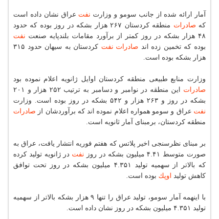
آمار ارائه شده از جانب سومو و وزارت
نفت
عراق نشان داده است
كه
صادرات
منطقه كردستان ۲۶۷ هزار بشكه در روز بوده كه حدود
۴۸ هزار بشكه در روز كمتر از برآورد مقامات بلندپایه صنعت
نفت
بوده كه تخمین زده اند
صادرات
نفت
كردستان به سیهان حدود ۳۱۵
هزار بشكه بوده است.
وزارت منابع طبیعی منطقه كردستان اوایل ژانویه اعلام نموده بود
صادرات
این منطقه در نوامبر و دسامبر به ترتیب ۲۵۲ هزار و ۲۰۱
بشكه در روز و ۲۶۳ هزار و ۵۴۲ بشكه در روز بوده است. وزارت
نفت
عراق و سومو همواره اعلام نموده اند كه برآوردشان از
صادرات
منطقه كردستان، برمبنای آمار ثانویه است.
بر مبنای نظرسنجی اخیر پلاتس كه هفتم فوریه انتشار یافت، عراق به
صورت متوسط ۴.۴۱ میلیون بشكه در روز
نفت
در ژانویه تولید كرده
كه بالاتر از سهمیه تولید ۴.۳۵۱ میلیون بشكه در روز تحت توافق
كاهش تولید
اوپك
بوده است.
با اینهمه آمار سومو، تولید عراق را تنها ۹ هزار بشكه بالاتر از سهمیه
تولید ۴.۳۵۱ میلیون بشكه در روز نشان داده است.