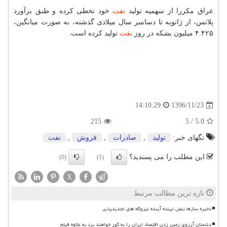
عراق مكررا از سهمیه تولید
نفت
خود تخطی كرده و طبق برآورد
پلاتس، از ژانویه تا دسامبر سال میلادی گذشته، به صورت میانگین،
۴.۴۲۵ میلیون بشكه در روز
نفت
تولید كرده است.
1396/11/23
14:10:29
215
5
/
5.0
تگهای خبر:
تولید
,
صادرات
,
فروش
,
نفت
این مطلب را می پسندید؟
(0)
(1)
X
تازه ترین مطالب مرتبط
ذخیره سازها نبض تپنده آینده نیروگاه های تجدیدپذیر
دشمنان آرزوی زمین زدن اقتصاد ایران را به گور خواهند برد به علاوه فیلم