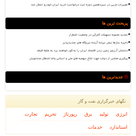
تغییرات جزیی در سیزدهمین دوره ثبت درخواست خرید ایران خودرو اعمال شد
پربحث ترین ها
تمدید مصوبه تسهیلات گمرکی در وضعیت اضطرار
ذخیره سازها نبض تپنده آینده نیروگاه های تجدیدپذیر
دشمنان آرزوی زمین زدن اقتصاد ایران را به گور خواهند برد به علاوه فیلم
پیگیری مجلس از دولت جهت ابلاغ سهمیه های ملی و استانی وام اشتغال مددجویان
جدیدترین ها
تگهای خبرگزاری نفت و گاز
انرژی
تولید
برق
رپورتاژ
تحریم
تجارت
استاندارد
خدمات