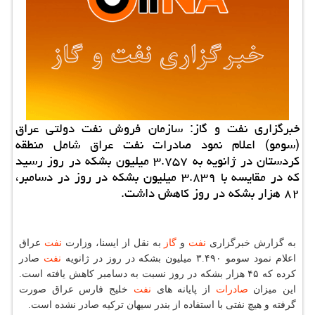
خبرگزاری نفت و گاز: سازمان فروش نفت دولتی عراق
(سومو) اعلام نمود صادرات نفت عراق شامل منطقه
كردستان در ژانویه به ۳.۷۵۷ میلیون بشكه در روز رسید
كه در مقایسه با ۳.۸۳۹ میلیون بشكه در روز در دسامبر،
۸۲ هزار بشكه در روز كاهش داشت.
به گزارش خبرگزاری
نفت
و
گاز
به نقل از ایسنا، وزارت
نفت
عراق
اعلام نمود سومو ۳.۴۹۰ میلیون بشكه در روز در ژانویه
نفت
صادر
كرده كه ۴۵ هزار بشكه در روز نسبت به دسامبر كاهش یافته است.
این میزان
صادرات
از پایانه های
نفت
خلیج فارس عراق صورت
گرفته و هیچ نفتی با استفاده از بندر سیهان تركیه صادر نشده است.