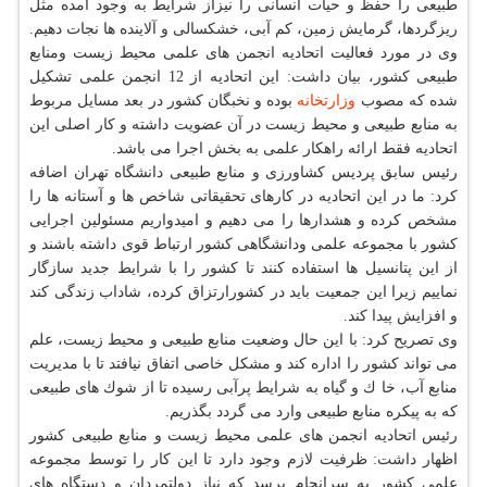
طبیعی را حفظ و حیات انسانی را نیزاز شرایط به وجود آمده مثل
ریزگردها، گرمایش زمین، كم آبی، خشكسالی و آلاینده ها نجات دهیم.
وی در مورد فعالیت اتحادیه انجمن های علمی محیط زیست ومنابع
طبیعی كشور، بیان داشت: این اتحادیه از 12 انجمن علمی تشكیل
شده كه مصوب
وزارتخانه
بوده و نخبگان كشور در بعد مسایل مربوط
به منابع طبیعی و محیط زیست در آن عضویت داشته و كار اصلی این
اتحادیه فقط ارائه راهكار علمی به بخش اجرا می باشد.
رئیس سابق پردیس كشاورزی و منابع طبیعی دانشگاه تهران اضافه
كرد: ما در این اتحادیه در كارهای تحقیقاتی شاخص ها و آستانه ها را
مشخص كرده و هشدارها را می دهیم و امیدواریم مسئولین اجرایی
كشور با مجموعه علمی ودانشگاهی كشور ارتباط قوی داشته باشند و
از این پتانسیل ها استفاده كنند تا كشور را با شرایط جدید سازگار
نماییم زیرا این جمعیت باید در كشورارتزاق كرده، شاداب زندگی كند
و افزایش پیدا كند.
وی تصریح كرد: با این حال وضعیت منابع طبیعی و محیط زیست، علم
می تواند كشور را اداره كند و مشكل خاصی اتفاق نیافتد تا با مدیریت
منابع آب، خا ك و گیاه به شرایط پرآبی رسیده تا از شوك های طبیعی
كه به پیكره منابع طبیعی وارد می گردد بگذریم.
رئیس اتحادیه انجمن های علمی محیط زیست و منابع طبیعی كشور
اظهار داشت: ظرفیت لازم وجود دارد تا این كار را توسط مجموعه
علمی كشور به سرانجام برسد كه نیاز دولتمردان و دستگاه های