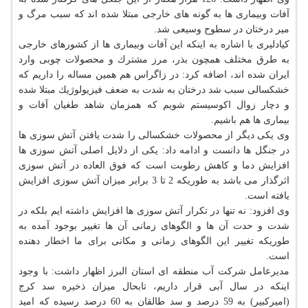
آفات وبیماری ها به گونه های خارجی مبتلا شده اند كه سبب مرگ و
میر درختان در سطوح وسیعی شد.
كیادلیری با اشاره به اینكه این آفات وبیماری ها از كشورهای خارجی
به طرق مختلف همچون بذر، مرز مشترك و محصولات چوبی وارد
ایران شده اند، اضافه كرد: در زاگراس هم همین مساله را داریم كه
خشكسالی سبب شد درختان به شدت به ضعف فیزیولوژیك مبتلا شده
و دچار زوال اكوسیستم شویم كه همزمان شاهد طغیان آفات و
بیماری ها هم باشیم.
وی یكی دیگر از محصولات خشكسالی را شدت یافتن آتش سوزی ها
در جنگل ها دانست و ادامه داد: یكی از دلایل اصلی آتش سوزی ها
افزایش دما و كاهش رطوبت است كه فوق العاده در آتش سوزی
اثرگذار می باشد به طوریكه 2 تا 3 برابر میزان آتش سوزی افزایش
یافته است.
وی افزود: نه تنها در تكرار آتش سوزی ها افزایش داشته ایم بلكه در
شدت و حدت آن ها و الگوهای زمانی آن ها تغییر بوجود آمده به
طوریكه تغییر این الگوهای زمانی و مكانی برای ما اخطار دهنده
است.
مدیرعامل شركت آب منطقه ای استان البرز اظهار داشت: با وجود
اینكه در سال آبی قرار داریم، تابحال میزان ذخیره سد كرج
(امیركبیر) به 59 درصد و سد طالقان به 60 درصد رسیده كه امید