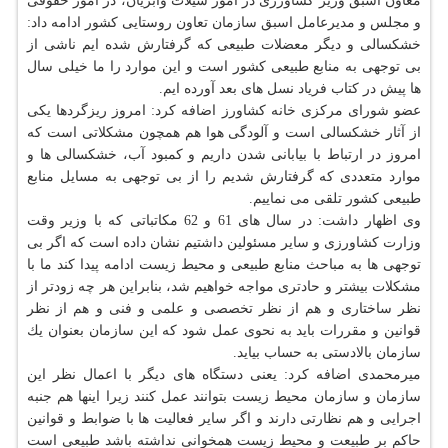
معاون اسبق وزیر كشاورزی در امور شیلات وآبزیان، در امور حقوقی
و مجلس و مدیرعامل اسبق سازمان تعاون روستایی كشور ادامه داد:
خشكسالی و دیگر معضلات طبیعی كه گرفتارش شده ایم ناشی از
بی توجهی به منابع طبیعی كشور است و این موارد را ما خیلی سال
ها پیش در كتاب فریاد نسل های بعد آورده ایم.
عضو شورای مركزی خانه كشاورز اضافه كرد: امروز ریزگردها یكی
از آثار خشكسالی است و آلودگی هوا هم همچون مشكلاتی است كه
امروز در ارتباط با بیابانی شدن داریم و كمبود آب، خشكسالی ها و
موارد متعددی كه گرفتارش شدیم را از بی توجهی به مسایل منابع
طبیعی كشور تلقی می نماییم.
وی اظهار داشت: در سال های 61 و 62 مكاتباتی كه با وزیر وقت
وزارت كشاورزی و سایر مسئولین داشتیم نشان داده است كه اگر بی
توجهی ها به مباحث منابع طبیعی و محیط زیست ادامه پیدا كند ما با
مشكلات بیشتر و حادتری مواجه خواهیم شد، بنابراین هر چه زودتر از
نظر ساختاری و هم از نظر تخصصی و علمی و فنی و هم از نظر
قوانین و مقررات باید به نحوی عمل شود كه این سازمان بعنوان یك
سازمان بالادستی به حساب بیاید.
میرمحمدی اضافه كرد: یعنی دستگاه های دیگر با اعمال نظر این
سازمان و سازمان محیط زیست بتوانند عمل كنند زیرا اینها هم جنبه
اجرایی و هم نظارتی دارند و اگر سایر فعالیت ها با ضوابط و قوانین
حاكم بر طبیعت و محیط زیست همخوانی نداشته باشد طبیعی است