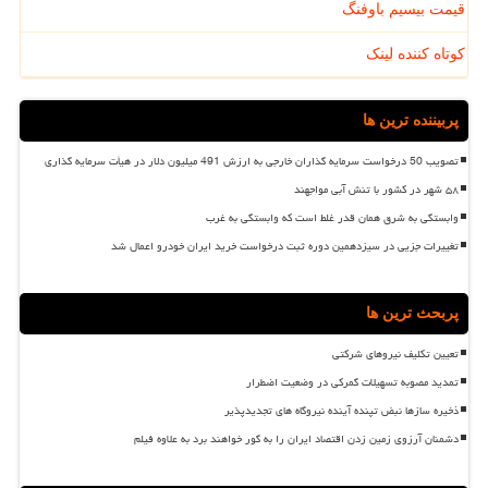
قیمت بیسیم باوفنگ
کوتاه کننده لینک
پربیننده ترین ها
تصویب 50 درخواست سرمایه گذاران خارجی به ارزش 491 میلیون دلار در هیأت سرمایه گذاری
۵۸ شهر در کشور با تنش آبی مواجهند
وابستگی به شرق همان قدر غلط است که وابستگی به غرب
تغییرات جزیی در سیزدهمین دوره ثبت درخواست خرید ایران خودرو اعمال شد
پربحث ترین ها
تعیین تکلیف نیروهای شرکتی
تمدید مصوبه تسهیلات گمرکی در وضعیت اضطرار
ذخیره سازها نبض تپنده آینده نیروگاه های تجدیدپذیر
دشمنان آرزوی زمین زدن اقتصاد ایران را به گور خواهند برد به علاوه فیلم