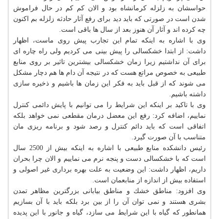
حواسشان به زلزله كرمانشاه بود و الان كم كم در حال فراموش
شدن است در صورتی كه باید دید برای رفع آثار حادثه زلزله بم اكنون
چه كرده اند و آثار آن هنوز بعد از سال ها باقی است.
وی با اشاره به اینكه تمام این تجارب پیش روی ماست، اظهار
داشت: از ابتدا خشكسالی را پیش بینی می كردیم ولی راه چاره ای
برای آن نداشتیم زیرا زمان خشكسالی بیشترین تاثیر بر روی منابع
طبیعی به خصوص مراتع هست كه در نتیجه آن دام ها هم دچار مشكل
می شوند كه از قبل باید به فكر این زمان ها باشیم و ذخیره سازی
داشته باشیم.
وی با تاكید بر اینكه این شرایط را می توانیم با پایش دائمی كنترل
نماییم، اضافه كرد: رفع این معضل درمان مقطعی نمی خواهد بلكه
اتفاقی است كه باید دائم كنترل و رصد شود و برنامه ریزی مان
متناسب با آن صورت گیرد.
رئیس دانشكده منابع طبیعی با اشاره به اینكه بیش از 2500 سال
است كه با خشكسالی دست و پنجه نرم می نماییم و الان چرا بحران
داریم، اظهار داشت: این وضعیت به علت بهره برداری غیر اصولی و
استفاده بیش از اندازه از منابعمان است.
وی افزود: مناطق خشك و مناطق بیابانی بزرگترین مظاهر تمدن
بشری هستند و نمی توان آن را از بین برد بلكه باید با آن بسازیم
همانطور كه گیاه با این شرایط می سازد، گیاه و جانور با این پدیده