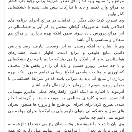
مراتع وارد نماییم و به اندازه ای كه در شرایط پرآبی وجود دارد فشار
به مراتع وارد نكنیم و باید با تداركات پیش بینی شده با خشكسالی
كنار بیاییم.
وی تصریح كرد: یكی دیگر از اقدامات در مراتع اجرای برنامه های
اصلاحی باشد به طوریكه گیاهان متحمل به كم آبی و خشكسالی در
این مراتع پرورش داده شوند ضمن اینكه بهره برداری از مراتع هم
متعادل و متناسب با آن باشد.
وی با اشاره به اینكه رسیدن به این وضعیت نیازمند رصد و پایش
دائمی منابع طبیعی و مراتع است، اظهار داشت: هشدارهای
هواشناسی به ما این امكان را می دهد كه بدانیم با چه نوع خشكسالی
و با چه شدتی روبرو هستیم و باید آن را در بخش های مختلف
كشاورزی و منابعب طبیعی اطلاع رسانی نماییم ضمن اینكه بهره
برداری از منابع آب باید به میزانی باشد كه در شرایط خشكسالی با
بحران روبرو نشویم تا در زمان بحران دنبال چاره باشیم.
آذرنیوند با اشاره به اینكه اكنون راهكارهای عملی تدابیرو تمهیداتی
اندیشیده شده و كارهای مختلفی به صورت جسته و گریخته انجام
شده، تصریح كرد: برای اجرای این طرح ها و پروژه ها همچون بحران
های سیل و خشكسالی متولی داریم ولی زمانیكه با بحران مواجه می
شویم نمی دانیم چه نماییم.
وی بیان داشت: ما همیشه هر وقت اتفاق رخ می دهد داغ داغ همه به
آن می پردازیم بعد آن را فراموش می نماییم مثل زلزله كه همه