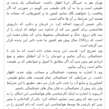
تهران هم به خبرنگار ایرنا اظهار داشت: خشكسالی یك پدیده ی
طبیعی است و ما به آن بلای طبیعی می گوییم در صورتی كه اگر
واقعیت را بخواهیم نگاه نماییم كشور ما و كشورهایی كه مشابه ما
هستند این شرایط بر آن ها حاكم است.
دكتر حسین آذرنیوند اضافه كرد: در فرمان و دعایی كه داریوش
هخامنشی برای كشور می كند از خداوند می خواهد كه ایران را از
سه بلای دروغ، جنگ و خشكسالی محفوظ بدارد كه نشان دهنده این
است كه در2500 سال پیش هم كشور ما تحت تاثیر این پدیده قرار
می گرفته است.
وی تصریح كرد: قدمت این پدیده نشان داده است كه ما باید با
خشكسالی زندگی نماییم و خودمان را با آن انطباق بدهیم و هیچ
ایرادی هم پیش نمی آید اگر مطابق با اصول و ضوابطی كه بر طبیعت
حاكم است زندگی نماییم.
وی با اشاره به وضعیت خشكسالی و مصائب تولید شده، اظهار
داشت: در شرایطی كه خشكسالی تمام قسمت های منابع طبیعی،
كشاورزی و منابع آب را تحت تاثیر قرار می دهد، تطبیق با این شرایط
ولی باید پیش از خشكسالی به فكر سال های خشكسالی باشیم.
آذرنیوند با اشاره به اینكه كارشناسی های هواشناسی این امكان را به
ما می دهد كه پیش بینی نماییم، اضافه كرد: یكی از اقداماتی با پیش
بینی كم بارشی ها توسط هواشناسی این است كه دام كمتری را در