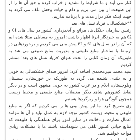
كنار می آیند و ما شرایط را تشدید و خراب كرده و حق آن ها را از
این طبیعت از بین می بریم و دام و حیات وحش تلف می گردد به
جهت اینكه فكر دراز مدت و با برنامه نداریم.
**خشكسالی، فریاد نسل های بعد
رئیس سازمان جنگل ها، مراتع و آبخیزداری كشور در سال های 61 و
62 هم به خبرنگار ایرنا اظهار داشت: امروز به مسایلی مبتلا شده ایم
كه آن را در سال های 61 و 62 پیش بینی می كردیم و برخوردهایی در
ارتباط با ساختار منابع طبیعی و مدیریت منابع طبیعی می شد به
طوریكه آن زمان كتابی را تحت عنوان 'فریاد نسل های بعد' منتشر
كردیم.
سید محمد میرمحمدی اضافه كرد: امروز صدای خشكسالی به خوبی
و به بلندی شنیده می گردد به طوریكه در خوزستان، سیستان
وبلوچستان، ایلام و در غرب كشور به خوبی مشهود است و در دیگر
نقاط كشورهم شاهد دیگر معضلات منابع طبیعی و محیط زیست
همچون آلودگی هوا و ریزگردها هستیم.
وی تصریح كرد: ما این پیش بینی ها را می كردیم كه اگر به منابع
طبیعی و محیط زیست كشور توجه لازم به عمل نیاید و آن ها نتوانند
اعمال نظارت و دخالت در سایر امور برای هماهنگی با طبیعت كه
منابع حیاتی كشور تلقی می شودداشته باشند ما با مشكلات زیادی
مواجه خواهیم شد.