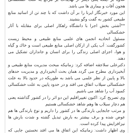
هجون آفات و بیماری ها می باشد.
این مورد خبرنگار ایرنا را بر آن داشت كه با چند تن از اساتید منابع
طبیعی كشور به گفت وگو بنشیند.
**آشتی بخش اجرا با دانشگاه راهكار اصلی برای مقابله با آثار
خشكسالی
مسئول اتحادیه انجمن های علمی منابع طبیعی و محیط زیست
كشورگفت: آب یكی از اركان اصلی منابع طبیعی است و خاك و گیاه
و هوا، اجزای اصلی زندگی را برای انسان و جانداران تشكیل می
دهند.
دكترعلی سلاجقه اضافه كرد: زمانیكه مبحث مدیریت منابع طبیعی و
آبخیزداری مطرح می گردد همان بحث آبخیزداری و مدیریت حدهای
بالا و پایین از نظر علمی می باشد به طوریكه در حدود بالا به علت
خشكسالی سیلاب اتفاق می افتد و در حدود پایین به علت خشكسالی
كمبود آب را شاهد می باشیم.
وی تصریح كرد: اكنون تغییراقلیم این دو اثر را در كشور گذاشته یعنی
هم دچار سیلاب ها وهم شاهد خشكسالی هستیم
و مرتب جابجایی بارندگی ها در كشور را داریم و نوع بارندگی ها هم
عوض شده و برف بیشتر به بارش تبدیل گشته و شدت بارش ها
نیزافزایش پیدا كرده است.
وی اظهار داشت: زمانیكه این اتفاق ها می افتد نخستین جایی كه