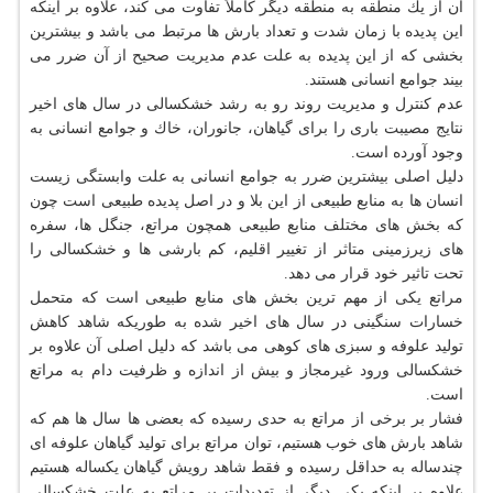
آن از یك منطقه به منطقه دیگر كاملاً تفاوت می كند، علاوه بر اینكه
این پدیده با زمان شدت و تعداد بارش ها مرتبط می باشد و بیشترین
بخشی كه از این پدیده به علت عدم مدیریت صحیح از آن ضرر می
بیند جوامع انسانی هستند.
عدم كنترل و مدیریت روند رو به رشد خشكسالی در سال های اخیر
نتایج مصیبت باری را برای گیاهان، جانوران، خاك و جوامع انسانی به
وجود آورده است.
دلیل اصلی بیشترین ضرر به جوامع انسانی به علت وابستگی زیست
انسان ها به منابع طبیعی از این بلا و در اصل پدیده طبیعی است چون
كه بخش های مختلف منابع طبیعی همچون مراتع، جنگل ها، سفره
های زیرزمینی متاثر از تغییر اقلیم، كم بارشی ها و خشكسالی را
تحت تاثیر خود قرار می دهد.
مراتع یكی از مهم ترین بخش های منابع طبیعی است كه متحمل
خسارات سنگینی در سال های اخیر شده به طوریكه شاهد كاهش
تولید علوفه و سبزی های كوهی می باشد كه دلیل اصلی آن علاوه بر
خشكسالی ورود غیرمجاز و بیش از اندازه و ظرفیت دام به مراتع
است.
فشار بر برخی از مراتع به حدی رسیده كه بعضی ها سال ها هم كه
شاهد بارش های خوب هستیم، توان مراتع برای تولید گیاهان علوفه ای
چندساله به حداقل رسیده و فقط شاهد رویش گیاهان یكساله هستیم
علاوه بر اینكه یكی دیگر از تهدیدات بر مراتع به علت خشكسالی