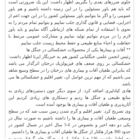
جلوی ضررهای بعدی را بگیریم، اظهار داشت: این یك ضرورتی است
كه باید هم باور مسئولین را در این زمینه داشته باشیم و هم باور
عمومی را و اگر ما بتوانیم باور مسئولین كشور را در این جهت اعم از
اجرایی، قضایی و قانون گذاری جلب نماییم و بتوانیم تمام مردم را به
نحوی با استفاده از تمام شبكه های ارتباطی آگاه نماییم و باید باور
لازم را در مردم بتوانیم تولید نماییم و مشاركت عمومی مرتبط با
حفاظت و احیاء منابع طبیعی و حفظ محیط زیست جلب نماییم.
** آفات و بیمارها یكی از محصولات خشكسالی در جنگل ها
رئیس انجمن علمی جنگلبانی كشور هم به خبرنگار ایرنا اظهار داشت:
خشكسالی بر روی ضعف های فیزیولژیك درختان اثرگذار می باشد
كه بنابراین طغیان آفات و بیماری های درختان را در سطح وسیع شاهد
می باشیم كه از مهم ترین عوامل آن، تغییر اقلیم و خشكسالی ها می
باشد.
هادی كیادلیری اضافه كرد: از سوی دیگر چون دستبردهای زیادی به
منابع طبیعی و جنگل ها زدیم و دستكاری های زیادی كردیم این
آثارپذیری و طغیان آفات و بیماری ها بوجود آمده است.
وی تصریح كرد: تغییر اقلیم و گرم شدن زمین سبب شد كه در سطح
وسیعی طغیان آفات و بیماری ها را داشته باشیم به صورت مثال در
یكی دو دهه اخیر و بخصوص در 6-5 سال اخیر در شمال كشور در
حدود 300 هزار هكتار از جنگل ها طغیان آفات و بیماری ها را داشتیم.
وی اظهار داشت: 126 هزار هكتار از این جنگل های گرفتار شده به