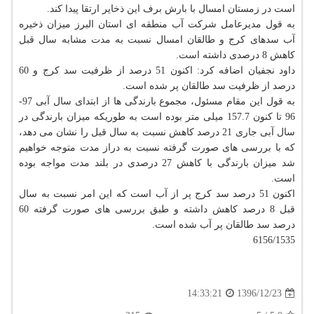
است در زمستان امسال با بارش برف این ذخایر ارتقا پیدا كند.
به قول مدیرعامل شركت آب منطقه ای استان البرز میزان ذخیره
آب سدهای كرج و طالقان امسال نسبت به مدت مشابه سال قبل
كاهش 8 درصدی داشته است.
داود نجفیان اضافه كرد: اكنون 51 درصد از ظرفیت سد كرج و 60
درصد از ظرفیت سد طالقان پر شده است.
به قول این مقام مسئول، مجموع بارندگی ها از ابتدای سال آبی 97-
96 تا كنون 157.7 میلی متر بوده است به طوریكه میزان بارندگی در
سال آبی جاری 21 درصد كاهش نسبت به سال قبل را نشان می دهد،
كه با بررسی های صورت گرفته نسبت به دراز مدت متوجه خواهیم
شد میزان بارندگی با كاهش 27 درصدی در بلند مدت مواجه بوده
است.
اكنون 51 درصد سد كرج پر از آب است كه این امر نسبت به سال
قبل 8 درصد كاهش داشته و طبق بررسی های صورت گرفته 60
درصد سد طالقان پر آب شده است.
6156/1535
1396/12/23
14:33:21