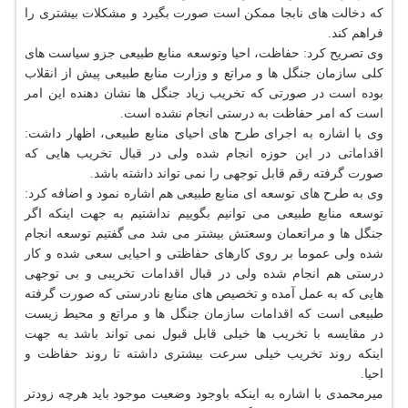
كه دخالت های نابجا ممكن است صورت بگیرد و مشكلات بیشتری را
فراهم كند.
وی تصریح كرد: حفاظت، احیا وتوسعه منابع طبیعی جزو سیاست های
كلی سازمان جنگل ها و مراتع و وزارت منابع طبیعی پیش از انقلاب
بوده است در صورتی كه تخریب زیاد جنگل ها نشان دهنده این امر
است كه امر حفاظت به درستی انجام نشده است.
وی با اشاره به اجرای طرح های احیای منابع طبیعی، اظهار داشت:
اقداماتی در این حوزه انجام شده ولی در قبال تخریب هایی كه
صورت گرفته رقم قابل توجهی را نمی تواند داشته باشد.
وی به طرح های توسعه ای منابع طبیعی هم اشاره نمود و اضافه كرد:
توسعه منابع طبیعی می توانیم بگوییم نداشتیم به جهت اینكه اگر
جنگل ها و مراتعمان وسعتش بیشتر می شد می گفتیم توسعه انجام
شده ولی عموما بر روی كارهای حفاظتی و احیایی سعی شده و كار
درستی هم انجام شده ولی در قبال اقدامات تخریبی و بی توجهی
هایی كه به عمل آمده و تخصیص های منابع نادرستی كه صورت گرفته
طبیعی است كه اقدامات سازمان جنگل ها و مراتع و محیط زیست
در مقایسه با تخریب ها خیلی قابل قبول نمی تواند باشد به جهت
اینكه روند تخریب خیلی سرعت بیشتری داشته تا روند حفاظت و
احیا.
میرمحمدی با اشاره به اینكه باوجود وضعیت موجود باید هرچه زودتر