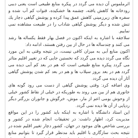
اثرملموس آن دیده می گردد در پیكره منابع طبیعی است یعنی دببی
رودخانه ها كاهش یافته، چشمه ها خشكیده، قنوات كم آب شده و
سفره های زیرزمینی كاهش عمق پیدا كرده و پوشش گیاهی دچار یك
تنش شده و دیگر پوشش گیاهی شاداب را در طبیعت مشاهده نمی
نماییم.
سلاجقه با اشاره به اینكه اكنون در فصل بهار فقط یكساله ها رشد
می كنند و چندساله ها در حال از بین رفتن هستند، ادامه داد:
اكنون منابع آبی به میزان كافی نیست، در نتیجه وقتی به این مورد
نگاه می گردد دیده می گردد كه نخستین جایی كه در تغییر اقلیم متاثر
می گردد پیكره منابع طبیعی است كه هم در بعد كم آبی دیده می
گردد هم در بعد بروز سیلاب ها و هم در بعد كم شدن پوشش گیاهی
آثار آن دیده می گردد.
وی اضافه كرد: وقتی پوشش گیاهی از دست می رود گونه های
جانوری هم از بین می روند به طوریكه در خیلی از نقاط كشور خیلی
از وحوش بومی اعم از مار، موش، خرگوش و جانوران بزرگتر دیگر
ردپایی از آن ها دیده نمی گردد.
این استاد دانشگاه با اشاره به اینكه باید كشور را در این مواقع
مدیریت كرد، اظهار داشت: در تحقیقات انجام شده در كشور و
بررسی شاخص های موجود در جهان، كشور دچار تغییر اقلیم شده در
نتیجه بحث سازگاری با اقلیم باید مدنظر قرار گیرد تا بتوانیم منابع