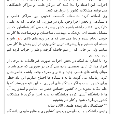
اجرایی این اعتقاد را پیدا كنند كه مراكز علمی و مراكز دانشگاهی
می توانند مشكلات كشور را برطرف كنند.
وی اضافه كرد: متاسفانه گسست عجیبی بین مراكز علمی و
دانشگاهی و بخش اجرا وجود دارد در صورتی كه جاهایی كه به علمی
كاركردن اعتقاد داشته باشیم كشور پیشرفت می كند همانطور كه در
مسایل هسته ای، پزشكی، مهندسی ساختمان و زیرساخت ها كار به
خوبی انجام شده و دنیا می بیند كه ما در رده های بالای
نانو
، بایو و
هسته ای هستیم و با پیشرفته ترین تكنولوژی در این بخش ها كار می
نماییم ولی در جایی كه از علم فاصله گرفته وعلم را خراب كرده ایم
درجا زده ایم.
وی با اشاره به اینكه در بخش اجرا به صورت غیرعالمانه به برخی از
افراد مدارك عالی تحصیلی داده می گردد در صورتی كه علم باید بر
مبنای یافته های علمی جدید و تدبر و صرف وقت باشد، خاطرنشان
كرد: زمانیكه می گویند ما به دانشگاه ها احتیاج نداریم این یك خطر
برای كشور است و اگر دستگاه های اجرایی به این نتیجه برسند كه با
علم بیگانه بشوند برای كشور احساس خطر می نماییم و امیدواریم آن
ها با دانشگاه آشتی كرده ودانشگاه به بدنه اجرا برگردد تا مشكلات
كشور برطرف شود و كنار هم بنشینیم.
**خشكسالی یك پدیده طبیعی 2500 ساله
رئیس دانشكده منابع طبیعی پردیس كشاورزی و منابع طبیعی دانشگاه