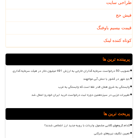
طراحی سایت
فیش حج
قیمت بیسیم باوفنگ
کوتاه کننده لینک
پربیننده ترین ها
تصویب 50 درخواست سرمایه گذاران خارجی به ارزش 491 میلیون دلار در هیأت سرمایه گذاری
۵۸ شهر در کشور با تنش آبی مواجهند
وابستگی به شرق همان قدر غلط است که وابستگی به غرب
تغییرات جزیی در سیزدهمین دوره ثبت درخواست خرید ایران خودرو اعمال شد
پربحث ترین ها
کدام گروههای کالایی مشمول واردات با رویه جدید ارز اشخاص شدند؟
تعیین تکلیف نیروهای شرکتی