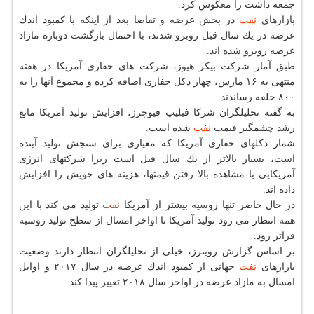
جمعه داشت را معكوس كرد.
بازارهای
نفت
در بخش عرضه و تقاضا بعد از اینكه با كمبود اندك
عرضه در یك سال قبل روبرو شدند، با احتمال بازگشت دوباره مازاد
عرضه روبرو شده اند.
طبق آمار شركت بیكر هیوز، شركت های حفاری آمریكا در هفته
منتهی به ۱۶ مارس، چهار دكل حفاری اضافه كرده و مجموع آنها را به
۸۰۰ حلقه رساندند.
به گفته تحلیلگران شركا فیلیپ فیوچرز، افزایش تولید آمریكا مانع
رشد چشمگیر قیمت
نفت
شده است.
شمار دكلهای حفاری آمریكا كه معیاری برای سنجش تولید آینده
است، بسیار بالاتر از یك سال قبل است زیرا شركتهای انرژی
آمریكایی با مشاهده بالا رفتن قیمتها، هزینه های خویش را افزایش
داده اند.
در حال حاضر تنها روسیه بیشتر از آمریكا
نفت
تولید می كند با این
همه انتظار می رود تولید آمریكا تا اواخر امسال از سطح تولید روسیه
فراتر رود.
بر اساس گزارش رویترز، خیلی از تحلیلگران انتظار دارند وضعیت
بازارهای
نفت
جهانی از كمبود اندك عرضه در سال ۲۰۱۷ و اوایل
امسال به مازاد عرضه در اواخر سال ۲۰۱۸ تغییر پیدا كند.