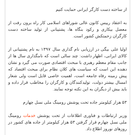
از ساخته دست كارگر ایرانی حمایت كنیم
به اعتقاد رییس كانون عالی شوراهای اسلامی كار راه برون رفت از
معضل بیكاری و ركود بنگاه ها، پشتیبانی از تولید ساخته دست
كارگران زحمتكش كشور است.
اولیا علی بیگی در ارزیابی نام گذاری سال ۱۳۹۷ به نام پشتیبانی از
كالای ایرانی، اظهار داشت: چند سالی است كه نامگذاری سال ها از
جانب مقام معظم رهبری با مبحث اقتصادی صورت می گیرد و نشان
دهنده این است كه سیاست های كلان نظام برای مبحث اقتصاد كه
پیش زمینه رفاه جامعه است، اهمیت خاصی قایل است ولی شعار
امسال بیشتر دولت، تولیدكنندگان و كارگران را مخاطب قرار داده و
باید بیش از دیگران به این نكته توجه نمایند.
۵۳ هزار كیلومتر جاده تحت پوشش رومینگ ملی نسل چهارم
وزیر ارتباطات و فناوری اطلاعات از تحت پوشش
خدمات
رومینگ
ملی نسل چهارم قرار گرفتن ۵۳ هزار كیلومتر از جاده های كشور در
روزهای نوروز اطلاع داد.