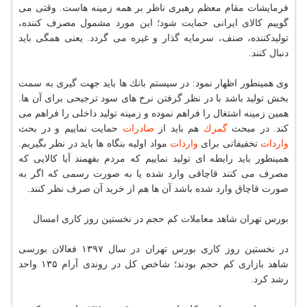
فرمایشات مقام معظم رهبری ناظر بر همه زمینه هاست. وقتی می
گوییم كالای ایرانی حمایت شود؛ این مورد مشمول مصرف كننده،
تولیدكننده، صنف، سرمایه گذار و غیره می گردد. یعنی همگی باید
دنبال كنند.
وی همینطور اظهار نمود: در سیستم بانك ها باید جهت گیری به سمت
بخش تولید باشد با در نظر گرفتن نرخ های سود ترجیحی برای آن ها.
همین زمینه اشتغال را فراهم نموده و زمینه تولید داخلی را فراهم می
كند. در مبحث
گمرك
هم باید از
صادرات
حمایت نماییم و در بحث
واردات
تخفیفاتی برای
واردات
مواد اولیه بنگاه ها باید در نظر بگیریم.
همینطور باید رابطه ای تولید نماییم كه مردم بفهمند آیا كالایی كه
مصرف می كنند قاچاقی وارد شده یا به صورت رسمی كه اگر به
صورت قاچاق وارد شده باشد آن ها هم از خرید آن صرف نظر كنند.
بورس تهران شاهد معاملات كم حجم در نخستین روز كاری امسال
در نخستین روز كاری بورس تهران در سال ۱۳۹۷ فعالان بورسی
شاهد بازاری كم حجم بودند؛ شاخص كل در روندی آرام ۱۳۵ واحد
رشد كرد.