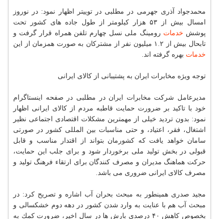
محمدجواد آذری جهرمی در مطلبی در توییتر اظهار نمود: در نوروز
امسال بیش از ۵۳ هزار كیلومتر از طول جاده های كشور تحت
پوشش
خدمات
رومینگ ملی نسل چهارم تلفن همراه قرار گرفت و
تابحال بیش از ۱.۲ میلیون نفر از مشتركان به صورت همزمان از این
خدمات
بهره گرفته اند.
توجه ویژه مخابرات ایران به پشتیبانی از كالای ایرانی
مدیرعامل شركت مخابرات ایران در مطلبی در صفحه اینستاگرام
خود با تاكید بر ضرورت حمایت قاطبه مردم از كالای ایرانی اظهار
نمود: بدون تردید خیلی از مهمترین مشكلات اقتصادی اجتماعی نظیر
اشتغال، فقر، اعتیاد، و حتی مناسبات بین المللی كشور در صورتی
سامان خواهد یافت كه كشورمان بتواند از اقتدار مناسب و قابل
قبولی در بخش تولید ملی برخوردار شود و برای جلب این حمایت،
حركت هماهنگ مدیران و مصرف كنندگان برای ارتقاء فرهنگ تولید و
مصرف كالای ایرانی ضروری می باشد.
مجید صدری همینطور به مبحث بحران آب اشاره و تصریح كرد: در
مبحث آب هم با عنایت به وارد شدن كشور در دهه دوم خشكسالی و
بخصوص كاهش ۴۰ درصدی بارش ها در سال اخیر، ضرورت كمك به