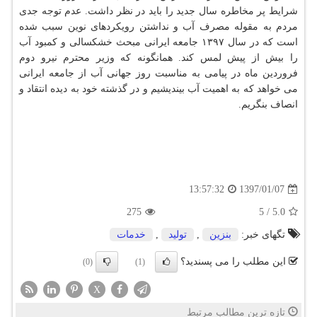
شرایط پر مخاطره سال جدید را باید در نظر داشت. عدم توجه جدی
مردم به مقوله مصرف آب و نداشتن رویكردهای نوین سبب شده
است كه در سال ۱۳۹۷ جامعه ایرانی مبحث خشكسالی و كمبود آب
را بیش از پیش لمس كند. همانگونه كه وزیر محترم نیرو دوم
فروردین ماه در پیامی به مناسبت روز جهانی آب از جامعه ایرانی
می خواهد كه به اهمیت آب بیندیشیم و در گذشته خود به دیده انتقاد و
انصاف بنگریم.
1397/01/07
13:57:32
275
5
/
5.0
تگهای خبر:
بنزین
,
تولید
,
خدمات
این مطلب را می پسندید؟
(0)
(1)
X
تازه ترین مطالب مرتبط