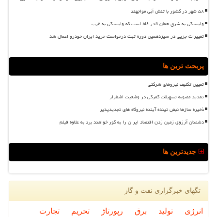
۵۸ شهر در کشور با تنش آبی مواجهند
وابستگی به شرق همان قدر غلط است که وابستگی به غرب
تغییرات جزیی در سیزدهمین دوره ثبت درخواست خرید ایران خودرو اعمال شد
پربحث ترین ها
تعیین تکلیف نیروهای شرکتی
تمدید مصوبه تسهیلات گمرکی در وضعیت اضطرار
ذخیره سازها نبض تپنده آینده نیروگاه های تجدیدپذیر
دشمنان آرزوی زمین زدن اقتصاد ایران را به گور خواهند برد به علاوه فیلم
جدیدترین ها
تگهای خبرگزاری نفت و گاز
انرژی
تولید
برق
رپورتاژ
تحریم
تجارت