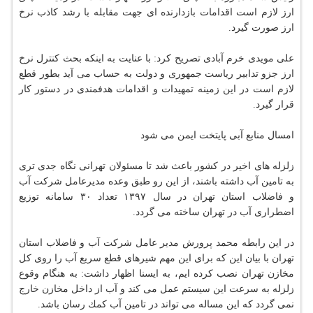
ارز لازم است اقدامات بازدارنده ای جهت مقابله با رشد كاذب نرخ
ارز صورت گیرد.
علی مویدی خرم آبادی تصریح كرد: با عنایت به اینكه بحث كنترل نرخ
ارز جزو تدابیر ریاست جمهوری و دولت به حساب می آید بطور قطع
لازم است در این زمینه تمهیدات و اقدامات هدفمندی در دستور كار
قرار گیرد.
امسال منابع آبی پایتخت ایمن می شود
زلزله های اخیر در كشور باعث شد تا مسئولان تهرانی نگاه جدی تری
به تامین آب داشته باشند، از این رو طبق وعده مدیرعامل شركت آب
و فاضلاب استان تهران در سال ۱۳۹۷ تعداد ۳۰ سامانه توزیع
اضطراری آب در تهران ساخته می گردد.
در این رابطه محمد پرورش مدیر عامل شركت آب و فاضلاب استان
تهران با بیان این كه برای این مهم شیرهای قطع سریع آب را روی كل
مخازن تهران نصب كرده ایم، به ایسنا اظهار داشت: به هنگام وقوع
زلزله به سرعت این سیستم عمل می كند و آب از داخل مخازن خارج
نمی گردد كه این مساله می تواند در تامین آب كمك رسان باشد.