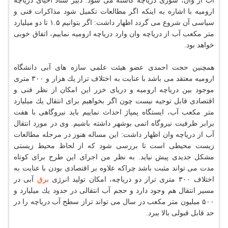
آب از وان، شوری دریاچه كاسته می شود. دبیر ستاد احیای دریاچه
ارومیه با اشاره به اینكه اگر مطالعات تكمیل شود مذاكرات فنی و
سیاسی آن شروع می گردد اظهار داشت: اگر بتوانیم ۱.۵ تا دو میلیارد
متر مكعب آب از دریاچه وان وارد دریاچه ارومیه نماییم، اتفاق خوبی
خواهد بود.
همچنین حجت احمدی عضو هیئت علمی سازه های آبی دانشگاه
ارومیه معتقد می باشد با عنایت به اختلاف تراز یك هزار و ۳۰۰ متری
موجود بین دریاچه ارومیه و دریای خزر این امكان از نظر فنی و
اقتصادی قابل توجیه نیست چون اگر بخواهیم برای انتقال یك میلیارد
متر مكعب آب، ایستگاه پمپاژ احداث نماییم باید نیروگاهی با هفت
برابر ظرفیت نیروگاه اتمی بوشهر داشته باشیم. وی در مورد انتقال
آب از دریاچه وان اظهار داشت: این مساله هنوز در مرحله مطالعات
زیست محیطی است تا بررسی شود كه از لحاظ محیط زیستی
مشكل جدیدی پیش نیاید. به نظر من اجرای این طرح برای كوتاه
مدت می تواند مثبت باشد چراكه علاوه بر اقتصادی بودن با عنایت به
اختلاف ۳۰۰ متری تراز دو دریاچه، امكان تولید انرژی
برق
آبی در
مسیر انتقال هم وجود دارد و حجم آب انتقالی در حدود یك میلیارد و
۵۰۰ میلیون متر مكعب در سال می تواند تراز سطح آب دریاچه را در
حد قابل قبولی بالا ببرد.