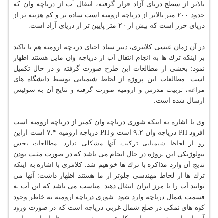
بالاتر از سطح دریای آزاد قرار گرفته، انتقال آب از دریاچه وان كه
حدود ۲۰۰ متر بالاتر از دریاچه ارومیه است ساده تر و كم هزینه تر از
دریای خزر است كه بیش از ۲۰ متر پایین تر از دریای آزاد است.
در آن زمان عیسی كلانتری، دبیر ستاد احیای دریاچه ارومیه هم با تاكید
بر اینكه ترك ها به انجام انتقال آب از دریاچه وان مایل هستند اظهار
نمود: بخشی از مطالعات این طرح صورت گرفته و در حال تكمیل
است. مطالعات این پروژه از لحاظ شیمیایی توسط دانشگاه های
مراغه، تربیت مدرس و ارومیه صورت گرفته و نتایج آن به سوئیس
ارسال شده است.
وی با اشاره به اینكه شوری دریاچه وان كمتر از دریاچه ارومیه است
افزود PH دریاچه وان ۹.۲ است و PH دریاچه ارومیه ۷.۴ است ازاین
رو از لحاظ شیمیایی تركیب آنها مشكلی ندارد. مطالعات بخش
بیولوژیكی این پروژه در حال انجام می باشد كه در صورت مثبت بودن
نتایج آن وارد مذاكره با ترك ها خواهیم شد. كلانتری با اشاره به اینكه
ترك ها از لحاظ مهندسی جلوتر از ما هستند اظهار داشت: آنها می
توانند آب را تا مرز ایران انتقال دهند. مناسب می باشد كه این آب به
قسمت شمال دریاچه وارد شود. شوری دریاچه ارومیه به خاطر وجود
كوه های نمكی در ضلع شمال غربی دریاچه است كه در صورت ورود