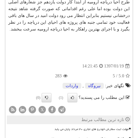
طرح احیا دریاچه ارومیه از ابتدا كار دولت یازدهم جز شعارهای اصلی
این دولت بوده اما علی رغم اقداماتی كه صورت گرفته شاهد نتیجه
درخشانی نیستیم بنابراین انتظار می رود دولت امید در سال های باقی
فعالیت خود تمامی جنبه های پروژه های احیای این دریاچه را در نظر
بگیرد و با اجرای بهترین راهكار به احیا دریاچه ارومیه سرعت ببخشد.
1397/01/19
14:21:45
283
5
/
5.0
تگهای خبر:
نیروگاه
,
واردات
این مطلب را می پسندید؟
(0)
(1)
X
تازه ترین مطالب مرتبط
مهلت ثبت سفارش خودرو های تجاری ۳۰ مرداد پایان می یابد