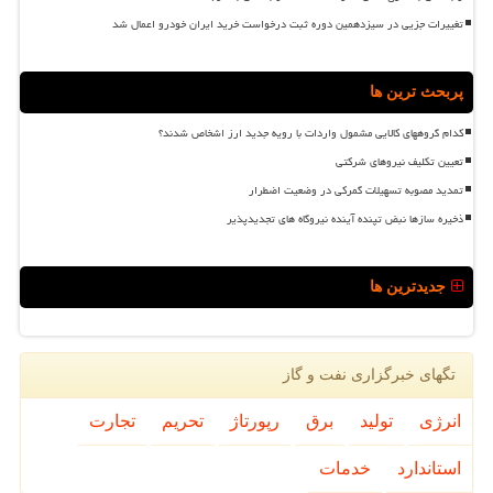
تغییرات جزیی در سیزدهمین دوره ثبت درخواست خرید ایران خودرو اعمال شد
پربحث ترین ها
کدام گروههای کالایی مشمول واردات با رویه جدید ارز اشخاص شدند؟
تعیین تکلیف نیروهای شرکتی
تمدید مصوبه تسهیلات گمرکی در وضعیت اضطرار
ذخیره سازها نبض تپنده آینده نیروگاه های تجدیدپذیر
جدیدترین ها
تگهای خبرگزاری نفت و گاز
انرژی
تولید
برق
رپورتاژ
تحریم
تجارت
استاندارد
خدمات