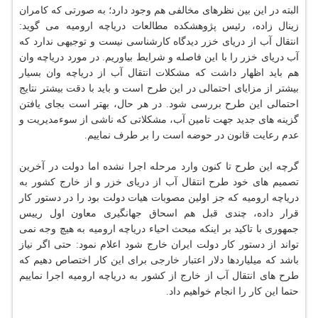
البته در این بین نظرهای مخالفی هم وجود دارد؛ به صورتی كه كامران
زینال زاده، رئیس پژوهشكده مطالعات دریاچه ارومیه می گوید:
انتقال آب از دریای خزر دیدگاه كارشناسی نیست و توجیهی ندارد كه
آب دریای خزر را با این فاصله و شرایط بیاوریم. در مورد دریاچه وان
هم باید اظهار داشت كه مشكلات انتقال آب از دریاچه وان بسیار
بیشتر از مزایای احتمالی در این طرح است و باید با دقت بیشتر نتایج
احتمالی این طرح بررسی شود. در هر حال، بهتر است بجای یافتن
گزینه های جدید جهت تامین آب، مشكلاتی كه ناشی از سوءمدیریت و
عدم رعایت قانون در حوضه است را بر طرف نماییم.
گرچه این طرح تا كنون وارد مرحله اجرا نشده اما دولت در آخرین
تصمیم های خود طرح انتقال آب از دریای خزر و از خارج كشور به
دریاچه ارومیه كه جز اولین مصوبات هیات دولت بود را در دستور كار
قرار داده، چندی قبل هم اسحاق جهانگیری معاون اول رییس
جمهوری با تاكید بر اینكه مبحث احیاء دریاچه ارومیه به هیچ وجه نمی
تواند از دستور كار دولت ایران خارج شود اعلام نمود: حتی اگر نیاز
باشد كه میلیاردها دلار اعتبار خارجی برای این كار اختصاص دهیم كه
طرح های انتقال آب از خارج از كشور به دریاچه ارومیه اجرا نماییم
حتما این كار را انجام خواهیم داد.