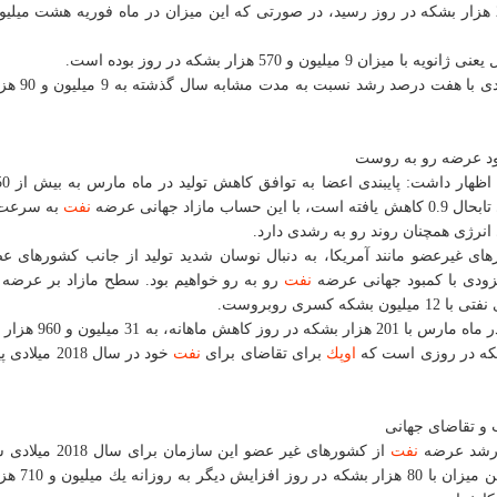
یون و 570 هزار بشكه در روز بوده است.
این كشور در سه ماه نخست سال جا
ود عرضه رو به روست
نفت
به سرعت 
نرژی همچنان روند رو به رشدی دارد.
 غیرعضو مانند آمریكا، به دنبال نوسان شدید تولید از جانب كشورهای عض
 بزودی با كمبود جهانی عرضه
نفت
رو به رو خواهیم بود. سطح مازاد بر عرضه
در ماه مارس با 201 هزار بشكه در ر
اوپك
برای تقاضای برای
نفت
خود در سال 2018 
و تقاضای جهانی
 رشد عرضه
نفت
از كشورهای غیر عضو این سازمان ب
نسبت به برآورد پیشین خود افزایش داد 