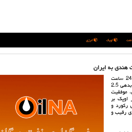
فت
اوپک
انرژی
خبرگزاری نفت و گاز: تهران - جهان انرژی در 24 ساعت
گذشته، شاهد تحولات گوناگونی همچون پرداخت بدهی 2.5
، موفقیت
 اوپك بر
 ركورد و
ی رقیب و