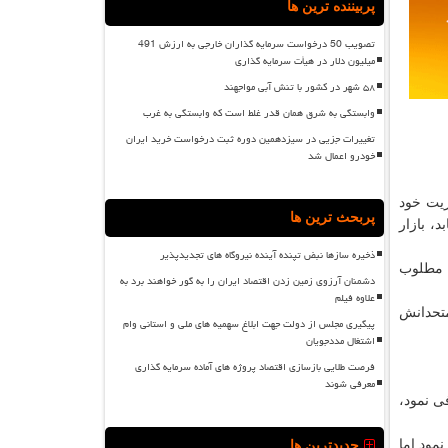
پربیننده ترین ها
تصویب 50 درخواست سرمایه گذاران خارجی به ارزش 491
میلیون دلار در هیأت سرمایه گذاری
۵۸ شهر در کشور با تنش آبی مواجهند
وابستگی به شرق همان قدر غلط است که وابستگی به غرب
تغییرات جزیی در سیزدهمین دوره ثبت درخواست خرید ایران
خودرو اعمال شد
یت خود
پربحث ترین ها
، بازار
ذخیره سازها نبض تپنده آینده نیروگاه های تجدیدپذیر
ه مطلوب
دشمنان آرزوی زمین زدن اقتصاد ایران را به گور خواهند برد به
علاوه فیلم
مان و متحدانش
پیگیری مجلس از دولت جهت ابلاغ سهمیه های ملی و استانی وام
اشتغال مددجویان
فرصت طلایی بازسازی اقتصاد پروژه های آماده سرمایه گذاری
معرفی شوند
ی نمود،
33 میلیارد و 800 میلیون دلار اعلام نمود اما
جدیدترین ها