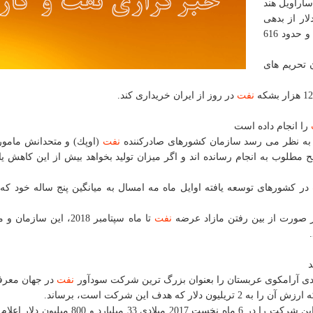
ساراویل هند
 2 میلیارد و 500 میلیون دلار از بدهی
پرداخت كرده و حدود 616
 تحریم های
نفت
در روز از ایران خریداری كند.
را انجام داده است
كه به نظر می رسد سازمان كشورهای صادركننده
نفت
(اوپك) و متحدانش مامور
طلوب به انجام رسانده اند و اگر میزان تولید بخواهد بیش از این كاهش یابد
در كشورهای توسعه یافته اوایل ماه مه امسال به میانگین پنج ساله خود ك
 صورت از بین رفتن مازاد عرضه
نفت
تا ماه سپتامبر 2018، این ساز
ی آرامكوی عربستان را بعنوان بزرگ ترین شركت سودآور
نفت
در جهان معرف
هدف این شركت است، برساند.
بلومبرگ با عنایت به اسناد و مدارك آرامكو، درآمد خالص این شركت را در 6 ماه نخست 2017 میلادی 