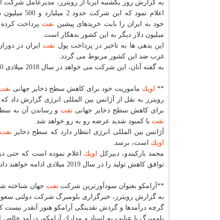
به گزارش روز یكشنبه ایرنا از رویترز، مدیرعامل شركت ا
اعلام نمود كه این شركت حدود
خود به ایران را بابت خریدهای پیشین
نفت
میلیون دلار دیگر به این كشور بدهكار است.
این بدهی ها به تاخیر در پرداخت پول
نفت
ایران در دوران
غرب ضد این كشور مربوط می گردد.
به گفته آنان، این شركت می خواهد در سال 2018 میلادی 120 هزار بشكه
**
اوپك
ماموریت خود برای كاهش سطح ذخایر جهانی
نفت
رویترز به نقل از آژانس بین المللی انرژی گزارش داد 
برای كاهش سطح ذخایر جهانی
نفت
و رساندن آن به سطح م
نفت
با كمبود شدید عرضه رو به رو خواهد شد.
آژانس بین المللی انرژی انتظار دارد كه سطح ذخایر
نفت
اوپك
است، برسد.
محمد باركیندو، دبیركل
اوپك
اعلام نموده است كه حتی در
توافق كاهش تولید را در سال 2019 میلادی ادامه خواهند داد.
**آرامكو بعنوان سودآورترین شركت
نفت
جهان شناخته شد
به گزارش رویترز، خبرگزاری بلومبرگ شركت دولتی سعود
گرچه درآمدها و گردش نقدینگی آرامكو هنوز آنقدر نیست كه ارزش آن را به 2 تریلیون دلار كه 