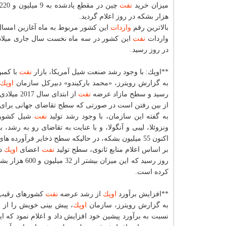
میزان خرید
نفت
هزار بشكه در روز اعلام گردید.
بالاترین رقم
واردات
این كشور مربوط به ماه آغازین امسال یعنی ژانویه با میزان 9 میل
واردات
نفت
در روز رسید.
**اوپك: با وجود رشد صنعت شیل آمریكا، بازار
نفت
با كمب
به گزارش رویترز، «محمد باركیندو» دبیركل سازمان
اوپك
رسید و سطح مازاد عرضه
نفت
از ابتدای سال 2017 میلادی تابحال 0.9 كاهش یافته است، با این حساب مازاد جهانی عرضه
از بین رفتن است در صورتی كه سطح تقاضای جهانی برای ا
به گفته این سازمان، با وجود رشد تولید
نفت
شیل كشورهای
ونزوئلا، لیبی و آنگولا، و با عنایت به تقاضای رو به رشد،
اكنون 55 میلیون بشكه، در حالیكه سطح ذخایر فرآورده های نفتی با 12 میلیون بشكه كسری روبروست.
بر اساس اعلام منابع ثانوی، سطح تولید
نفت
اعضای
اوپك
روز رسید كه این میزان بیشتر از 32 میلیون و 600 هزار بشكه در روزی است كه
كرده است.
**افزایش برآورد
اوپك
از رشد عرضه
نفت
كشورهای رقیب 
به گزارش رویترز، سازمان
اوپك
، پیش بینی خویش را از