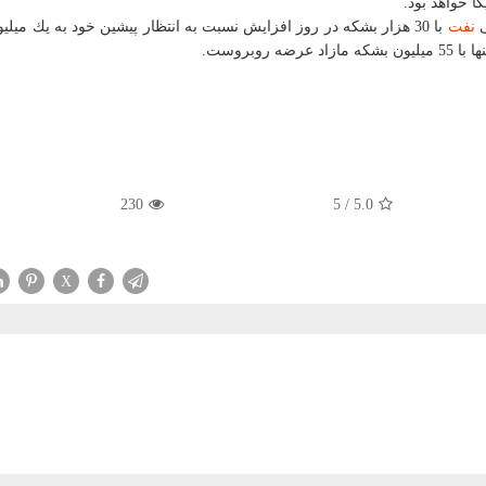
ا خواهد بود.
ی
نفت
ازاد عرضه روبروست.
230
5
/
5.0
X