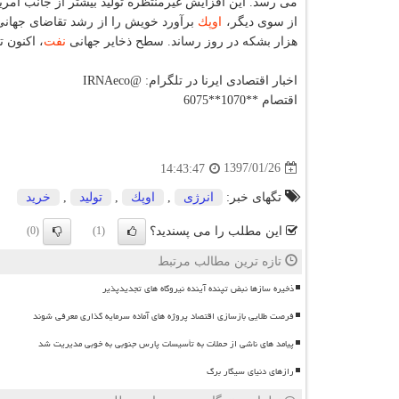
می رسد. این افزایش غیرمنتظره تولید بیشتر از جانب آمریك
از سوی دیگر،
اوپك
برآورد خویش را از رشد تقاضای جهان
هزار بشكه در روز رساند. سطح ذخایر جهانی
نفت
، اكنون تنها با 55 میلیون بشكه م
اخبار اقتصادی ایرنا در تلگرام: @IRNAeco
اقتصام **1070**6075
1397/01/26
14:43:47
تگهای خبر:
انرژی
,
اوپك
,
تولید
,
خرید
این مطلب را می پسندید؟
(0)
(1)
تازه ترین مطالب مرتبط
ذخیره سازها نبض تپنده آینده نیروگاه های تجدیدپذیر
فرصت طلایی بازسازی اقتصاد پروژه های آماده سرمایه گذاری معرفی شوند
پیامد های ناشی از حملات به تأسیسات پارس جنوبی به خوبی مدیریت شد
رازهای دنیای سیگار برگ