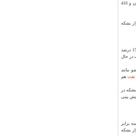
چین در مقطع یادشده به 9 میلیون و 220 هزار بشكه در روز رسید، در صورتی كه این میزان در ماه فوریه هشت میلیون و 410
ری میلادی با هفت درصد رشد نسبت به مدت مشابه سال گذشته به 9 میلیون و 90 هزار بشكه
اظهار داشت: پایبندی اعضا به توافق كاهش تولید در ماه مارس به بیش از 150 درصد
در حال
و مانند
نفت
هم
وز كاهش ماهانه، به 31 میلیون و 960 هزار بشكه در
میلادی پیش بینی
رای سال 2018 میلادی سه برابر
و اعلام نمود كه این میزان با 80 هزار بشكه در روز افزایش دیگر به روزانه یك میلیون و 710 هزار بشكه