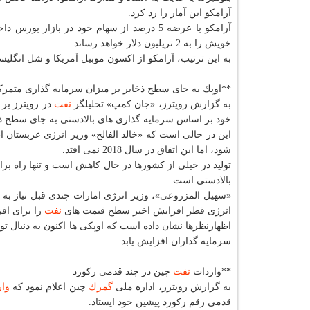
آرامكو این آمار را رد كرد.
خویش را به 2 تریلیون دلار خواهد رساند.
به این ترتیب، آرامكو از اكسون موبیل آمریكا و شل انگل
**اوپك به جای سطح ذخایر بر میزان سرمایه گذاری متمر
به گزارش رویترز، «جان كمپ» تحلیلگر
نفت
در رویترز بر 
خود بر اساس سرمایه گذاری های بالادستی به جای سطح ذ
این در حالی است كه «خالد الفالح» وزیر انرژی عربستان
شود، اما این اتفاق در سال 2018 نمی افتد.
تولید در خیلی از كشورها در حال كاهش است و تنها راه برا
بالادستی است.
«سهیل المزروعی»، وزیر انرژی امارات چندی قبل نیاز به
انرژی قطر افزایش اخیر سطح قیمت های
نفت
را برای افز
اظهارنظرها نشان داده است كه اوپكی ها اكنون به دنبال تول
سرمایه گذاران افزایش یابد.
**واردات
نفت
چین در چند قدمی ركورد
به گزارش رویترز، اداره ملی
گمرك
چین اعلام نمود كه
وا
قدمی رقم ركورد پیشین خود ایستاد.