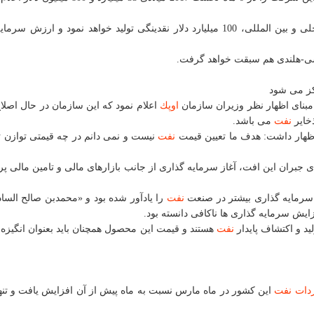
آرامكو با عرضه 5 درصد از سهام خود در بازار بورس داخلی و بین المللی، 100 میلیارد دلار نقدینگی تولید خواهد نمود و ا
یسی-هلندی هم سبقت خواهد گرفت.
كز می شود
مبنای اظهار نظر وزیران سازمان
اوپك
اعلام نمود كه این سازمان در حال اصلا
خایر
نفت
می باشد.
 اظهار داشت: هدف ما تعیین قیمت
نفت
نیست و نمی دانم در چه قیمتی توازن ت
ی جبران این افت، آغاز سرمایه گذاری از جانب بازارهای مالی و تامین مالی پر
 سرمایه گذاری بیشتر در صنعت
نفت
را یادآور شده بود و «محمدبن صالح الساد
ایش سرمایه گذاری ها ناكافی دانسته بود.
ید و اكتشاف پایدار
نفت
هستند و قیمت این محصول همچنان باید بعنوان انگیزه 
ردات
نفت
این كشور در ماه مارس نسبت به ماه پیش از آن افزایش یافت و تنها