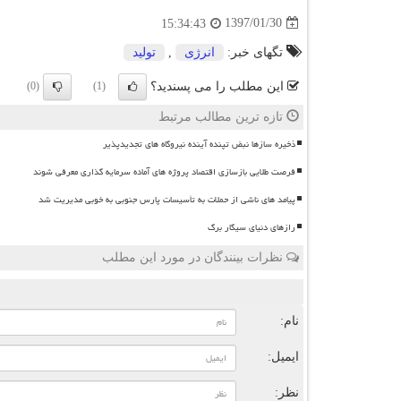
1397/01/30
15:34:43
تگهای خبر:
انرژی
,
تولید
این مطلب را می پسندید؟
(0)
(1)
تازه ترین مطالب مرتبط
ذخیره سازها نبض تپنده آینده نیروگاه های تجدیدپذیر
فرصت طلایی بازسازی اقتصاد پروژه های آماده سرمایه گذاری معرفی شوند
پیامد های ناشی از حملات به تأسیسات پارس جنوبی به خوبی مدیریت شد
رازهای دنیای سیگار برگ
نظرات بینندگان در مورد این مطلب
ن
نام:
ایمیل:
نظر: