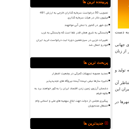
پربیننده ترین ها
تصویب 50 درخواست سرمایه گذاران خارجی به ارزش 491
میلیون دلار در هیأت سرمایه گذاری
۵۸ شهر در کشور با تنش آبی مواجهند
وابستگی به شرق همان قدر غلط است که وابستگی به غرب
 به دست
تغییرات جزیی در سیزدهمین دوره ثبت درخواست خرید ایران
خودرو اعمال شد
ی جهانی
 از زنان
پربحث ترین ها
تولید و
تمدید مصوبه تسهیلات گمرکی در وضعیت اضطرار
ذخیره سازها نبض تپنده آینده نیروگاه های تجدیدپذیر
ناظر آن
دشمنان آرزوی زمین زدن اقتصاد ایران را به گور خواهند برد به
ران این
علاوه فیلم
پیگیری مجلس از دولت جهت ابلاغ سهمیه های ملی و استانی وام
هرها در
اشتغال مددجویان
جدیدترین ها