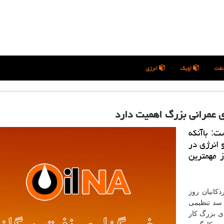
فت
اوپک
انرژی
ی عمرانی بزرگ اهمیت دارد
ت: باآنكه
 انرژی در
 مهمترین
دكانیان روز
و سد تنظیمی
ی بزرگ كار