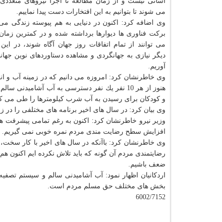
آسانی نیست و از زمان مطالعه تا اجرا نیروهای متعددی 
می شوند تا بتوانیم به این افتخارات دست پیدا نماییم.
وی اضافه كرد: اكنون در دنیایی به هم پیوسته زندگی می 
بركت فناوری ها دیوارها برداشته شده و در كمترین زما
می توانند از تمام اتفاقات روز جهان آگاه شوند، در این
دیگر نیازی به جهانگردی و مشاهده دستاوردهای نوین جهان
آوریم.
وی خاطرنشان كرد: امروزه می دانیم كه در زمینه آب و انرژ
هنوز از هر 10 نفر یك نفر دسترسی به آب آشامیدن
و كودكان برای رسیدن به آب شرب كیلومترها را طی می كن
وی بیان كرد: در سال های اخیر برنامه های مختلفی را در زمینه آب و انرژی از حدود 46 كشو
وزیر نیرو خاطرنشان كرد: اكنون به رغم تمامی پیشرفت ها
افزایش سطح رضایت مندی مردم نمره خوبی نمی گیریم.
وی خاطرنشان كرد: باآنكه در سال های اخیر با كار سخت، پ
رضایتمندی مردم آن گونه كه باید تلاش نكرده ایم اكنون هم 
ضعف باشیم.
اردكانیان اظهار نمود: آب آشامیدنی سالم و سیستم تصف
بخش های مختلف حق مسلم مردم است.
6002/7152