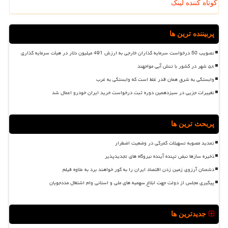
کوتاه کننده لینک
پربیننده ترین ها
تصویب 50 درخواست سرمایه گذاران خارجی به ارزش 491 میلیون دلار در هیأت سرمایه گذاری
۵۸ شهر در کشور با تنش آبی مواجهند
وابستگی به شرق همان قدر غلط است که وابستگی به غرب
تغییرات جزیی در سیزدهمین دوره ثبت درخواست خرید ایران خودرو اعمال شد
پربحث ترین ها
تمدید مصوبه تسهیلات گمرکی در وضعیت اضطرار
ذخیره سازها نبض تپنده آینده نیروگاه های تجدیدپذیر
دشمنان آرزوی زمین زدن اقتصاد ایران را به گور خواهند برد به علاوه فیلم
پیگیری مجلس از دولت جهت ابلاغ سهمیه های ملی و استانی وام اشتغال مددجویان
جدیدترین ها