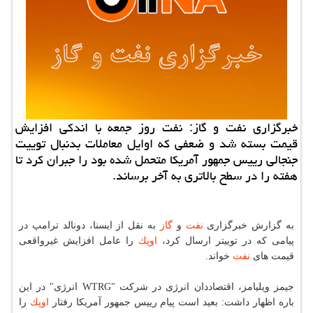
خبرگزاری نفت و گاز: نفت روز جمعه با اندكی افزایش
قیمت بسته شد و ضعفی كه اوایل معاملات بدنبال توییت
جنجالی رییس جمهور آمریكا متحمل شده بود را جبران كرد تا
هفته را در سطح بالاتری به آخر برساند.
به گزارش خبرگزاری
نفت
و
گاز
به نقل از ایسنا، دونالد ترامپ در
پیامی كه در توییتر ارسال كرد،
اوپك
را عامل افزایش غیرواقعی
قیمت های
نفت
خواند.
جیمز ویلیامز، اقتصاددان انرژی در شركت "WTRG انرژی" در این
باره اظهار داشت: بعید است پیام رییس جمهور آمریكا رفتار
اوپك
را