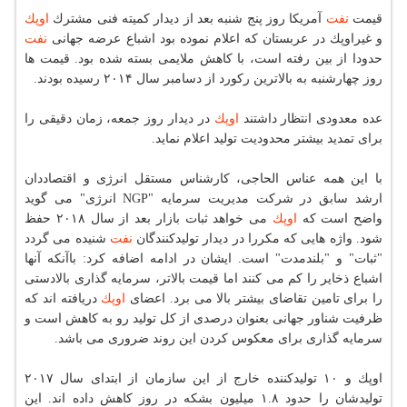
قیمت
نفت
آمریكا روز پنج شنبه بعد از دیدار كمیته فنی مشترك
اوپك
و غیراوپك در عربستان كه اعلام نموده بود اشباع عرضه جهانی
نفت
حدودا از بین رفته است، با كاهش ملایمی بسته شده بود. قیمت ها
روز چهارشنبه به بالاترین ركورد از دسامبر سال ۲۰۱۴ رسیده بودند.
عده معدودی انتظار داشتند
اوپك
در دیدار روز جمعه، زمان دقیقی را
برای تمدید بیشتر محدودیت تولید اعلام نماید.
با این همه عناس الحاجی، كارشناس مستقل انرژی و اقتصاددان
ارشد سابق در شركت مدیریت سرمایه "NGP انرژی" می گوید
واضح است كه
اوپك
می خواهد ثبات بازار بعد از سال ۲۰۱۸ حفظ
شود. واژه هایی كه مكررا در دیدار تولیدكنندگان
نفت
شنیده می گردد
"ثبات" و "بلندمدت" است. ایشان در ادامه اضافه كرد: باآنكه آنها
اشباع ذخایر را كم می كنند اما قیمت بالاتر، سرمایه گذاری بالادستی
را برای تامین تقاضای بیشتر بالا می برد. اعضای
اوپك
دریافته اند كه
ظرفیت شناور جهانی بعنوان درصدی از كل تولید رو به كاهش است و
سرمایه گذاری برای معكوس كردن این روند ضروری می باشد.
اوپك و ۱۰ تولیدكننده خارج از این سازمان از ابتدای سال ۲۰۱۷
تولیدشان را حدود ۱.۸ میلیون بشكه در روز كاهش داده اند. این