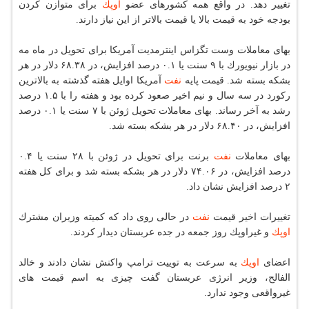
تغییر دهد. در واقع همه كشورهای عضو
اوپك
برای متوازن كردن
بودجه خود به قیمت بالا یا قیمت بالاتر از این نیاز دارند.
بهای معاملات وست تگزاس اینترمدیت آمریكا برای تحویل در ماه مه
در بازار نیویورك با ۹ سنت یا ۰.۱ درصد افزایش، در ۶۸.۳۸ دلار در هر
بشكه بسته شد. قیمت پایه
نفت
آمریكا اوایل هفته گذشته به بالاترین
ركورد در سه سال و نیم اخیر صعود كرده بود و هفته را با ۱.۵ درصد
رشد به آخر رساند. بهای معاملات تحویل ژوئن با ۷ سنت یا ۰.۱ درصد
افزایش، در ۶۸.۴۰ دلار در هر بشكه بسته شد.
بهای معاملات
نفت
برنت برای تحویل در ژوئن با ۲۸ سنت یا ۰.۴
درصد افزایش، در ۷۴.۰۶ دلار در هر بشكه بسته شد و برای كل هفته
۲ درصد افزایش نشان داد.
تغییرات اخیر قیمت
نفت
در حالی روی داد كه كمیته وزیران مشترك
اوپك
و غیراوپك روز جمعه در جده عربستان دیدار كردند.
اعضای
اوپك
به سرعت به توییت ترامپ واكنش نشان دادند و خالد
الفالح، وزیر انرژی عربستان گفت چیزی به اسم قیمت های
غیرواقعی وجود ندارد.