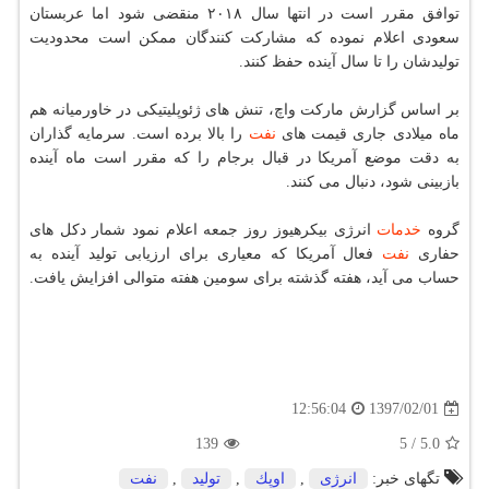
توافق مقرر است در انتها سال ۲۰۱۸ منقضی شود اما عربستان
سعودی اعلام نموده كه مشاركت كنندگان ممكن است محدودیت
تولیدشان را تا سال آینده حفظ كنند.
بر اساس گزارش ماركت واچ، تنش های ژئوپلیتیكی در خاورمیانه هم
ماه میلادی جاری قیمت های
نفت
را بالا برده است. سرمایه گذاران
به دقت موضع آمریكا در قبال برجام را كه مقرر است ماه آینده
بازبینی شود، دنبال می كنند.
گروه
خدمات
انرژی بیكرهیوز روز جمعه اعلام نمود شمار دكل های
حفاری
نفت
فعال آمریكا كه معیاری برای ارزیابی تولید آینده به
حساب می آید، هفته گذشته برای سومین هفته متوالی افزایش یافت.
1397/02/01
12:56:04
139
5
/
5.0
تگهای خبر:
انرژی
,
اوپك
,
تولید
,
نفت