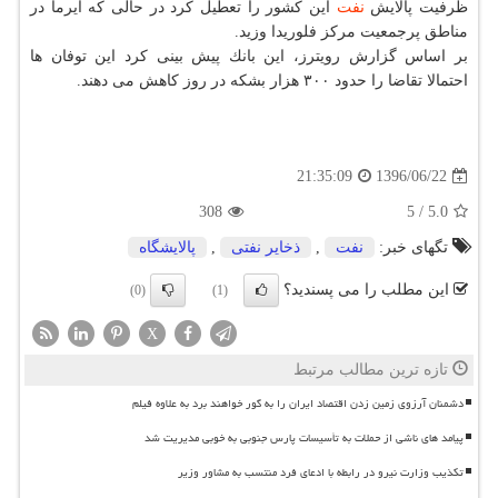
ظرفیت پالایش
نفت
این كشور را تعطیل كرد در حالی كه ایرما در
مناطق پرجمعیت مركز فلوریدا وزید.
بر اساس گزارش رویترز، این بانك پیش بینی كرد این توفان ها
احتمالا تقاضا را حدود ۳۰۰ هزار بشكه در روز كاهش می دهند.
1396/06/22
21:35:09
308
5
/
5.0
تگهای خبر:
نفت
,
ذخایر نفتی
,
پالایشگاه
این مطلب را می پسندید؟
(0)
(1)
X
تازه ترین مطالب مرتبط
دشمنان آرزوی زمین زدن اقتصاد ایران را به گور خواهند برد به علاوه فیلم
پیامد های ناشی از حملات به تأسیسات پارس جنوبی به خوبی مدیریت شد
تکذیب وزارت نیرو در رابطه با ادعای فرد منتسب به مشاور وزیر