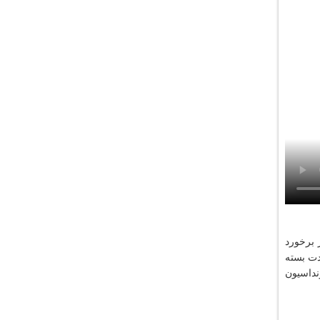
 برخورد
دت بسته
نداسیون