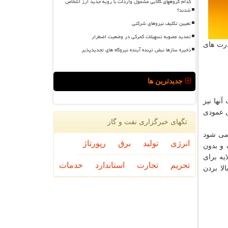
کدام گروههای کالایی مشمول واردات با رویه جدید ارز اشخاص
شدند؟
تعیین تکلیف نیروهای شرکتی
تمدید مصوبه تسهیلات گمرکی در وضعیت اضطرار
و قدرت های
ذخیره سازها نبض تپنده آینده نیروگاه های تجدیدپذیر
جدیدترین ها
نها نیز
ای عمودی
تگهای خبرگزاری نفت و گاز
می شود
انرژی
تولید
برق
رپورتاژ
 و بدون
یه برای
تحریم
تجارت
استاندارد
خدمات
و بالا بردن