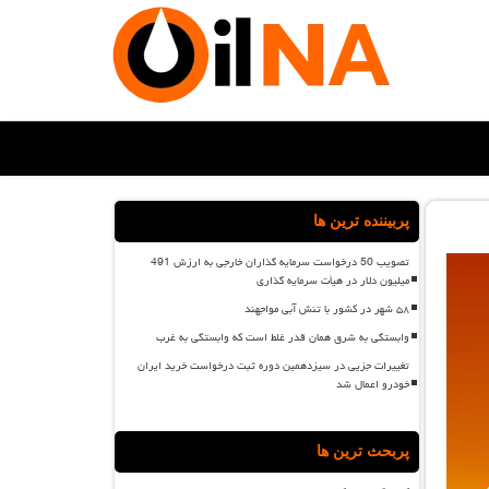
پربیننده ترین ها
تصویب 50 درخواست سرمایه گذاران خارجی به ارزش 491
میلیون دلار در هیأت سرمایه گذاری
۵۸ شهر در کشور با تنش آبی مواجهند
وابستگی به شرق همان قدر غلط است که وابستگی به غرب
تغییرات جزیی در سیزدهمین دوره ثبت درخواست خرید ایران
خودرو اعمال شد
پربحث ترین ها