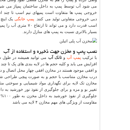
می شود آب توسط پمپ به داخل ساختمان پمپاژ می شود
خروجی پمپ ها متفاوت است پمپهای نیم اسب تا چند ا
دبی خروجی متفاوتی تولید می کنند.
پمپ خانگی
یک اینچ ا
اسب قدرت دارد و می تو
بسیار بالاتری نسبت به پمپ های منازل دارند.
نصب پمپ و مخزن جهت ذخیره و استفاده از آب
با ترکیب
پمپ آب
و
تانک آب
می توانید همیشه در طول ش
افزایش می یابد و کلیه حجم ها در لایه بندی های پک تا چند 
و افقی موجود هستند در مخازن افقی چهار محل اتصال و در مخازن عمودی ۸ محل برای نصب 
درب مخازن متناسب با حجم و به صورت پیچی طراحی شده
مخازن تک لایه برای نگهداری مواد شیمیایی و سوختی من
تغییر بو و مزه و برای جلوگیری از نفوذ نور خورشید به 
جلوگ
مقاومت از ویژگی های مهم مخازن ۴ لایه می باشد