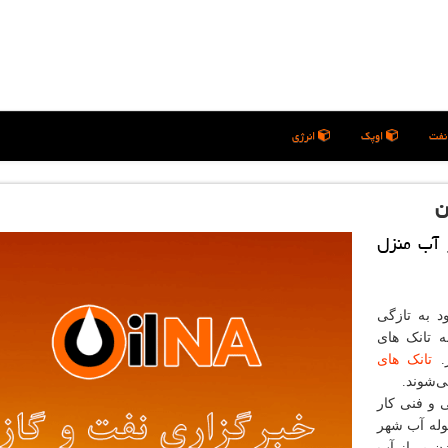
فت
اوپک
انرژی
ن
 آب منزل
د به تازگی
ه تانک های
ر.
تانک های
 و فنی کار
وله آب شهر
ن پر از آب