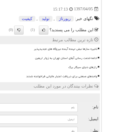
1397/04/05
15:17:13
تگهای خبر:
رپورتاژ
,
تولید
,
كیفیت
این مطلب را می پسندید؟
(0)
(1)
تازه ترین مطالب مرتبط
ذخیره سازها نبض تپنده آینده نیروگاه های تجدیدپذیر
ادامه خدمت رسانی آبفای استان تهران به زوار اربعین
رازهای دنیای سیگار برگ
واحدهای صنعتی برای دریافت اعتبار مالیاتی فراخوانده شدند
نظرات بینندگان در مورد این مطلب
ن
نام:
ایمیل:
نظر: