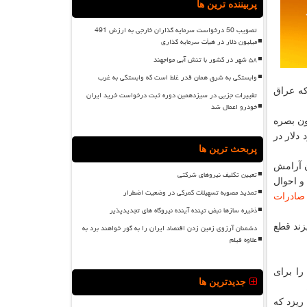
پربیننده ترین ها
تصویب 50 درخواست سرمایه گذاران خارجی به ارزش 491
میلیون دلار در هیأت سرمایه گذاری
۵۸ شهر در کشور با تنش آبی مواجهند
وابستگی به شرق همان قدر غلط است که وابستگی به غرب
كه عراق
تغییرات جزیی در سیزدهمین دوره ثبت درخواست خرید ایران
خودرو اعمال شد
ن بصره
دلار در
پربحث ترین ها
ن آرامش
تعیین تکلیف نیروهای شرکتی
و احوال
تمدید مصوبه تسهیلات گمرکی در وضعیت اضطرار
صادرات
ذخیره سازها نبض تپنده آینده نیروگاه های تجدیدپذیر
نهر را كه به عراق می ریزند قطع
دشمنان آرزوی زمین زدن اقتصاد ایران را به گور خواهند برد به
علاوه فیلم
را برای
جدیدترین ها
ریزد كه