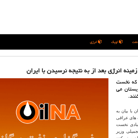
فت
اوپک
انرژی
زمینه انرژی بعد از به نتیجه نرسیدن با ایران
 كه نخست
ربستان می
نند.
 با بیان به
 های عراقی
عبادی نخست
جمیلی وزیر