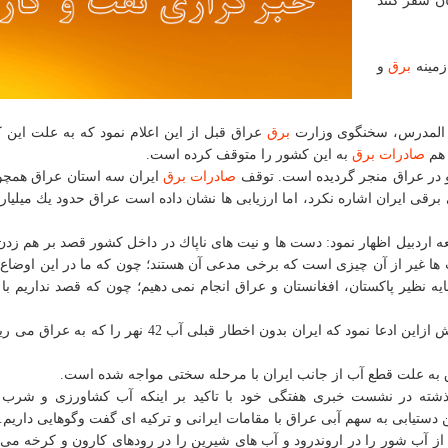
ان سفر كنند
زمینه
برق
و
 المدرس، سخنگوی وزارت
برق
عراق قبل از این اعلام نمود كه به علت این 
 هم
صادرات
برق
به این كشور را متوقف كرده است.
رو در عراق منجر گردیده است. توقف
صادرات
برق
ایران سه استان عراق همچو
برقی ایران اشاره نكرد، اما ارزیابی ها نشان داده است عراق حدود یك میلیارد 
معه اردبیل اظهار نمود: دست ها و نیت های ناپاك در داخل كشور قصد بر هم زد
یت ها غیر از آن چیزی است كه برخی مدعی آن هستند؛ چون كه ما در این اوضاع 
 نظیر پاكستان، افغانستان و عراق انجام نمی دهیم؛ چون كه قصد نداریم با
احمد محجوب سخنگوی رسمی وزارت خارجه عراق هم پیش ازاین ادعا نمود كه ایران بدون اخطار قبلی آب 42 
اق به علت قطع آب از جانب ایران با مرحله سختی مواجه شده است.
گذشته در نشست خبری هفتگی خود با تاكید بر اینكه آب كشاورزی و شرب 
دستیابی به سهم آبی عراق با مقامات ایرانی و تركیه ای گفت وگوهایی داریم.
ی از آب شور را در اروندرود و آب های شیرین را در رودهای كارون و كرخه می 