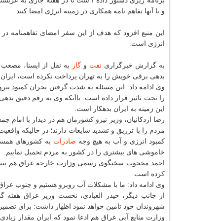
برنامه ریزی دستور داده ا ست تا در هفته جاری به عربست
و با آنها تفاهم نامه همكاری در زمینه انرژی امضا كنند.
این منبع افزود كه هدف از این سفر امضای تفاهمنامه در 
انرژی است.
به گزارش خبرگزاری
نفت
و
گاز
به نقل از ایسنا، مصعب
بدهی برقی خویش را به تهران پرداخت نكرده است، ایران
وی ادامه داد: این مسئله به شدت گرفتن بحران كمبود نی
را تحت تاثیر قرار داده است. باآنكه وی به رقم دقیق بدهی 
این زمینه به ایران بدهكار است.
رضا اردكانیان، وزیر نیرو كشورمان هم در دیدار با امام ج
مردم را با تزریق و تشدید شایعات دارند؛ در حالیكه واقع
كمبود انرژی و آب به هیچ وجه
صادرات
به كشورهای همسایه
خاموشی های بیشتری را در كشور به مردم تحمیل نماییم.
كرده است.
وی ادامه داد: ما با مشكلات آب روبرو هستیم و جنوب عر
از جانب دیگر، حیدر العبادی، نخست وزیر عراق هفته 
شهروندان خود تامین خواهد نمود اظهار داشت: برای تضمین 
وزارت منابع آبی عراق هم ادعا نمود كه ایران مقدار زیاد