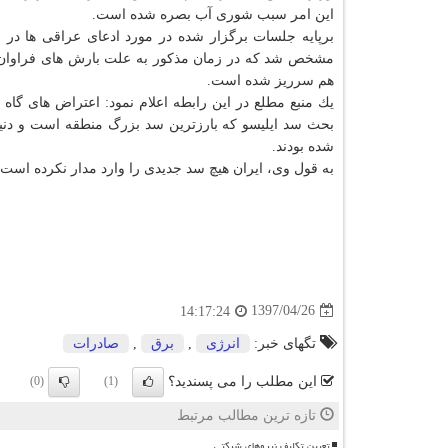
این امر سبب شوری آب بصره شده است.
برپایه جلسات برگزار شده در مورد ادعای عراقی ها در 
مشخص شد كه در زمان مذكور به علت بارش های فراوان 
هم سرریز شده است.
یك منبع مطلع در این رابطه اعلام نمود: اعتراض های گا
بحث سد ایلیسو كه بارزترین سد بزرگ منطقه است و دنیا ه
شده بودند.
به قول وی، ایران هیچ سد جدیدی را وارد مدار نكرده است
1397/04/26
14:17:24
تگهای خبر:
انرژی
,
برق
,
صادرات
این مطلب را می پسندید؟
(0)
(1)
تازه ترین مطالب مرتبط
تعیین تکلیف نیروهای شرکتی