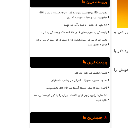
پربیننده ترین ها
تصویب 50 درخواست سرمایه گذاران خارجی به ارزش 491
میلیون دلار در هیأت سرمایه گذاری
۵۸ شهر در کشور با تنش آبی مواجهند
وابستگی به شرق همان قدر غلط است که وابستگی به غرب
موزشی و
تغییرات جزیی در سیزدهمین دوره ثبت درخواست خرید ایران
خودرو اعمال شد
 حدود ۱.۱۲ میلیارد دلار یا
پربحث ترین ها
خویش را
تعیین تکلیف نیروهای شرکتی
تمدید مصوبه تسهیلات گمرکی در وضعیت اضطرار
ذخیره سازها نبض تپنده آینده نیروگاه های تجدیدپذیر
دشمنان آرزوی زمین زدن اقتصاد ایران را به گور خواهند برد به
علاوه فیلم
جدیدترین ها