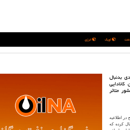
فت
اوپک
انرژی
ی بدنبال
كانادایی
شور متاثر
ح در اطلاعیه
ال كرده كه