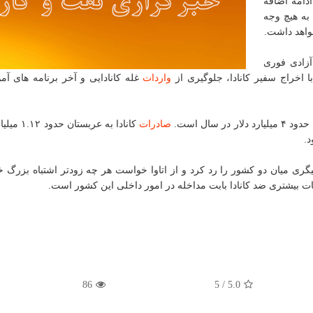
دامه اضافه
 به هیچ وجه
واهد داشت.
آزادی فوری
 اخراج سفیر كانادا، جلوگیری از
واردات
غله كانادایی و آخر برنامه های آ
سال است.
صادرات
كانادا به عربستان
جیگری میان دو كشور را رد كرد و از اتاوا خواست هر چه زودتر اشتباه بزرگ 
ت بیشتری ضد كانادا بابت مداخله در امور داخلی این كشور است.
86
5
/
5.0