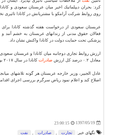
تامین
نفت
از ملاحظات سیاسی تاثیری نپذیرد. ایشان در ا
كرد: بحران دیپلماتیك اخیر میان عربستان سعودی و كانادا
روی روابط شركت آرامكو با مشتریانش در كانادا تاثیری نخ
عربستان سعودی از درخواست هفته گذشته كانادا برای 
فعالان حقوق مدنی از زندانهای عربستان به خشم آمد و با
پزشكی تحت حمایت دولت در كانادا واكنش نشان داد.
ارزش روابط تجاری دوجانبه میان كانادا و عربستان سعودی حدود ۴ میلیارد دلار در 
معادل ۰.۲ درصد كل ارزش
صادرات
كانادا در سال ۲۰۱۷ بود.
عادل الجبیر، وزیر خارجه عربستان هر گونه تلاشهای میان
اصلاح كند و اعلام نمود ریاض سرگرم بررسی اجرای اقداما
1397/05/19
23:00:15
تگهای خبر:
تجارت
,
صادرات
,
نفت