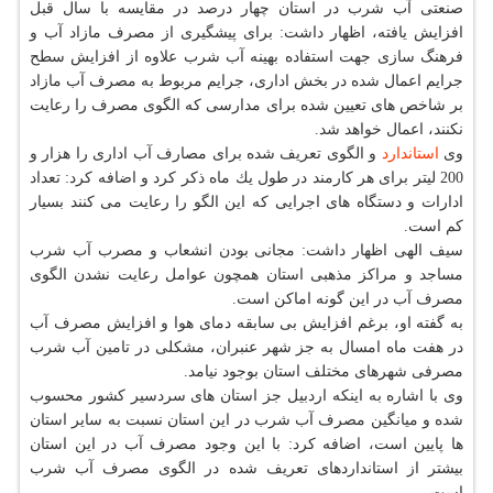
صنعتی آب شرب در استان چهار درصد در مقایسه با سال قبل
افزایش یافته، اظهار داشت: برای پیشگیری از مصرف مازاد آب و
فرهنگ سازی جهت استفاده بهینه آب شرب علاوه از افزایش سطح
جرایم اعمال شده در بخش اداری، جرایم مربوط به مصرف آب مازاد
بر شاخص های تعیین شده برای مدارسی كه الگوی مصرف را رعایت
نكنند، اعمال خواهد شد.
وی
استاندارد
و الگوی تعریف شده برای مصارف آب اداری را هزار و
200 لیتر برای هر كارمند در طول یك ماه ذكر كرد و اضافه كرد: تعداد
ادارات و دستگاه های اجرایی كه این الگو را رعایت می كنند بسیار
كم است.
سیف الهی اظهار داشت: مجانی بودن انشعاب و مصرب آب شرب
مساجد و مراكز مذهبی استان همچون عوامل رعایت نشدن الگوی
مصرف آب در این گونه اماكن است.
به گفته او، برغم افزایش بی سابقه دمای هوا و افزایش مصرف آب
در هفت ماه امسال به جز شهر عنبران، مشكلی در تامین آب شرب
مصرفی شهرهای مختلف استان بوجود نیامد.
وی با اشاره به اینكه اردبیل جز استان های سردسیر كشور محسوب
شده و میانگین مصرف آب شرب در این استان نسبت به سایر استان
ها پایین است، اضافه كرد: با این وجود مصرف آب در این استان
بیشتر از استانداردهای تعریف شده در الگوی مصرف آب شرب
است.