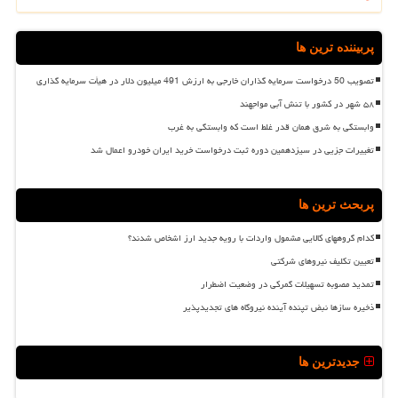
پربیننده ترین ها
تصویب 50 درخواست سرمایه گذاران خارجی به ارزش 491 میلیون دلار در هیأت سرمایه گذاری
۵۸ شهر در کشور با تنش آبی مواجهند
وابستگی به شرق همان قدر غلط است که وابستگی به غرب
تغییرات جزیی در سیزدهمین دوره ثبت درخواست خرید ایران خودرو اعمال شد
پربحث ترین ها
کدام گروههای کالایی مشمول واردات با رویه جدید ارز اشخاص شدند؟
تعیین تکلیف نیروهای شرکتی
تمدید مصوبه تسهیلات گمرکی در وضعیت اضطرار
ذخیره سازها نبض تپنده آینده نیروگاه های تجدیدپذیر
جدیدترین ها