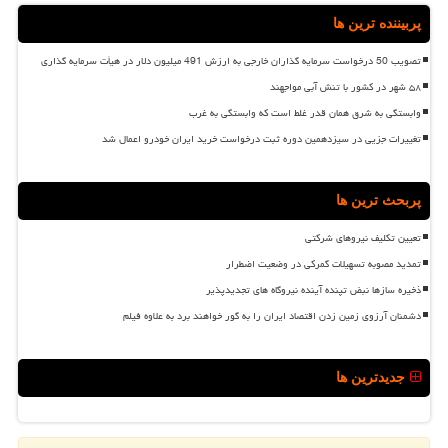
پربیننده ترین ها
تصویب 50 درخواست سرمایه گذاران خارجی به ارزش 491 میلیون دلار در هیأت سرمایه گذاری
۵۸ شهر در کشور با تنش آبی مواجهند
وابستگی به شرق همان قدر غلط است که وابستگی به غرب
تغییرات جزیی در سیزدهمین دوره ثبت درخواست خرید ایران خودرو اعمال شد
پربحث ترین ها
تعیین تکلیف نیروهای شرکتی
تمدید مصوبه تسهیلات گمرکی در وضعیت اضطرار
ذخیره سازها نبض تپنده آینده نیروگاه های تجدیدپذیر
دشمنان آرزوی زمین زدن اقتصاد ایران را به گور خواهند برد به علاوه فیلم
جدیدترین ها