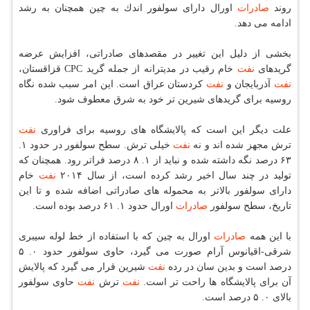
روند
صادرات
اورال دارای سولفور اندك به چین همچنان به رشد
ادامه می دهد.
بخشی از دلیل این تغییر در مقصدهای صادراتی، افزایش عرضه
گریدهای
نفت
خام رقیب در مدیترانه از جمله گرید CPC قزاقستان،
نفت
آذربایجان و
نفت
كردستان عراق است. این امر سبب شده نگاه
روسیه برای گریدهای شیرین تر خود به شرق معطوف شود.
علت دیگر این است كه پالایشگاه های روسیه برای فراوری
نفت
ترش مجهز شده اند و نه
نفت
خیلی ترش. سطح سولفور در حدود ۱.
۶۳ درصد نگه داشته شده و نباید از ۱. ۸ درصد فراتر رود. همچنان كه
تولید در چند سال اخیر رشد كرده است، از سال ۲۰۱۴
نفت
خام
دارای سولفور بالاتر به محموله های صادراتی اضافه شده و تا این
تاریخ، سطح سولفور
صادرات
اورال حدود ۱. ۶۱ درصد بوده است.
با این همه
صادرات
اورال به چین كه با استفاده از خط لوله سیبری
شرقی-اقیانوس آرام صورت می گیرد، حاوی سولفور حدود ۰. ۵
درصد است و بدین سان در رده
نفت
شیرین قرار می گیرد كه پالایش
آن برای پالایشگاه ها راحت تر است.
نفت
ترش
نفت
حاوی سولفور
بالای ۰. ۵ درصد است.