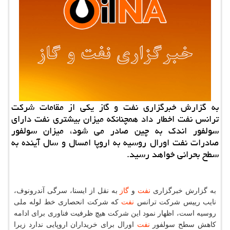
به گزارش خبرگزاری نفت و گاز یكی از مقامات شركت
ترانس نفت اخطار داد همچنانكه میزان بیشتری نفت دارای
سولفور اندك به چین صادر می شود، میزان سولفور
صادرات نفت اورال روسیه به اروپا امسال و سال آینده به
سطح بحرانی خواهد رسید.
به گزارش خبرگزاری
نفت
و
گاز
به نقل از ایسنا، سرگی آندرونوف،
نایب رییس شركت ترانس
نفت
كه شركت انحصاری خط لوله ملی
روسیه است، اظهار نمود این شركت هیچ ظرفیت فناوری برای ادامه
كاهش سطح سولفور
نفت
اورال برای خریداران اروپایی ندارد زیرا