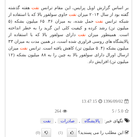
بر اساس گزارش اویل پرایس، این مقام ترانس
نفت
هفته گذشته
گفته بود از سال ۲۰۱۴ میزان
نفت
حاوی سولفور بالا كه با استفاده از
شبكه ترانس
نفت
حمل شده، به میزان ۳۶. ۶۵ میلیون بشكه (۵
میلیون تن) رشد كرده و كیفیت كلی این گرید را به خطر انداخته
است. همینطور میزان
نفت
دارای سولفور بالا كه با استفاده از
پالایشگاه های روسی فراوری شده است، در همین مدت به میزان ۳۳
میلیون بشكه (۴. ۵ میلیون تن) كاهش یافته است. ترانس
نفت
میزان
ارسال اورال دارای سولفور بالا به چین را به ۸۸ میلیون بشكه (۱۲
میلیون تن) افزایش داد.
1396/09/02
13:47:15
264
5
/
5.0
تگهای خبر:
پالایشگاه
,
صادرات
,
نفت
این مطلب را می پسندید؟
(0)
(1)