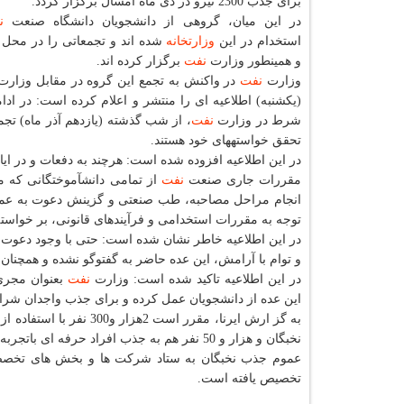
برای جذب 2300 نیرو در دی ماه امسال برگزار گردد.
در این میان، گروهی از دانشجویان دانشگاه صنعت
ن
استخدام در این
وزارتخانه
شده اند و تجمعاتی را در محل ا
و همینطور وزارت
نفت
برگزار كرده اند.
وزارت
نفت
در واكنش به تجمع این گروه در مقابل وزار
(یكشنبه) اطلاعیه ای را منتشر و اعلام كرده است: در ادامه تجمع‎های اخیر عده‎ای از دانشجویان 
شرط در وزارت
نفت
، از شب گذشته (یازدهم آذر ماه) ت
تحقق خواسته‎های خود هستند.
مقررات جاری صنعت
نفت
از تمامی دانش‎آموختگانی كه مشخصات خویش را در بانك اطلاعات اداره كل آموزش وزارت
انجام مراحل مصاحبه، طب صنعتی و گزینش دعوت به عمل آمده است، اما متاسفان
توجه به مقررات استخدامی و فرآیندهای قانونی، بر خواست
در این اطلاعیه خاطر نشان شده است: حتی با وجود دعوت
و توام با آرامش، این عده حاضر به گفت‎وگو نشده و همچنان به تجمع خود ادامه داده‎اند.
در این اطلاعیه تاكید شده است: وزارت
نفت
بعنوان مجری 
این عده از دانشجویان عمل كرده و برای جذب واجدان شر
به گز ارش ایرنا، مقرر است 2هزار و300 نفر با استفاده از آزمون استخدامی در وزارت
نخبگان و هزار و 50 نفر هم به جذب افراد حرفه ای باتجربه اختصاص دارد.
عموم جذب نخبگان به ستاد شركت ها و بخش های تخصص
تخصیص یافته است.