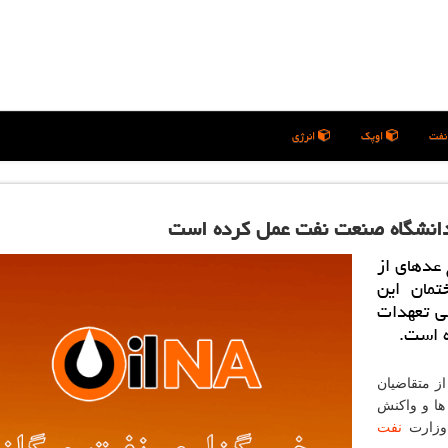
فت
اوپک
انرژی
 دانشگاه صنعت نفت عمل كرده است
تهران- ایرنا- روابط عمومی وزارت نفت در پی تجمع عده‎ای از
تمان این
می تعهدات
ه است.
از متقاضیان
ا و واكنش
 وزارت
نفت