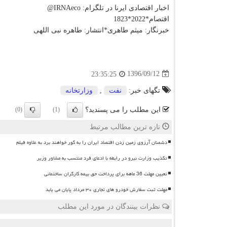
اخبار اقتصادی ایرنا در تلگرام: IRNAeco@
اقتصام*2022*1823
خبرنگار: میثم طاهری*انتشار: طاهره نبی اللهی
1396/09/12
23:35:25
تگهای خبر:
نفت
,
وزارتخانه
این مطلب را می پسندید؟
(0)
(1)
تازه ترین مطالب مرتبط
دشمنان آرزوی زمین زدن اقتصاد ایران را به گور خواهند برد به علاوه فیلم
تکذیب وزارت نیرو در رابطه با ادعای فرد منتسب به مشاور وزیر
تعیین مهلت 36 ماهه برای پرداخت حق بیمه کارگران ساختمانی
مهلت ثبت سفارش خودرو های تجاری ۳۰ مرداد پایان می یابد
نظرات بینندگان در مورد این مطلب
ن