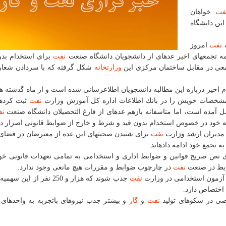
فت
خواهان
ین دانشگاه
ت
نفت
امروز
دانشگاه صنعت
نفت
برای استخدام بدو
جمعی در مقابل ساختمان مركزی این
وزارتخانه
شكل گرفته كه با سردادن شعار
در این اطلاعیه افزوده شده است: هرچند به دفعات و در ایام اخیر درباره این مطالبه دانشجویان اطلاع‎رسانی شده 
نفت
ه بازهم عده‎ای از فارغ ‎التحصیلان دانشگاه صنعت
نف
ه خود در خصوص استخدام بدون قید و شرط و خارج از ضوابط قانونی اصرار دار
 مدیران ارشد وزارت
نفت
برای شنیدن صحبت‎های این عده از معترضان در 
نص صریح قوانین و ضوابط اداری و استخدامی به تمامی تعهدات قانونی خود
ایط در صنعت
نفت
در چارچوب ضوابط و مقررات هیچ مانعی وجود ندارد.
نفت
جذب شوند كه هزار و 250 نفر از ای
ی در سكوهای تولید
نفت
و
گاز
و بیشتر جذب نیروهای باتجربه به واحدهای 