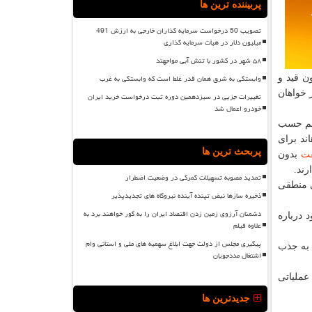
پربیننده ترین ها
تصویب 50 درخواست سرمایه گذاران خارجی به ارزش 491
میلیون دلار در هیأت سرمایه گذاری
۵۸ شهر در کشور با تنش آبی مواجهند
وابستگی به شرق همان قدر غلط است که وابستگی به غرب
ن قید و
 خواهان
تغییرات جزیی در سیزدهمین دوره ثبت درخواست خرید ایران
خودرو اعمال شد
است و از ماه گذشته هم حسب
ثبت كرده‎اند برای
پربحث ترین ها
ت
بدون
ند.
تمدید مصوبه تسهیلات گمرکی در وضعیت اضطرار
فضای منطقی
ذخیره سازها نبض تپنده آینده نیروگاه های تجدیدپذیر
دشمنان آرزوی زمین زدن اقتصاد ایران را به گور خواهند برد به
 درباره
علاوه فیلم
پیگیری مجلس از دولت جهت ابلاغ سهمیه های ملی و استانی وام
ن سهمیه به جذب
اشتغال مددجویان
عملیاتی
جدیدترین ها