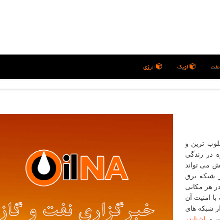
فت
اوپک
انرژی
لوب ترین و
ه در زندگی
تش می تواند
 شبکه برق
در هر مکانی
با امنیت آن
ز شبکه های
ست و
اشنایدر