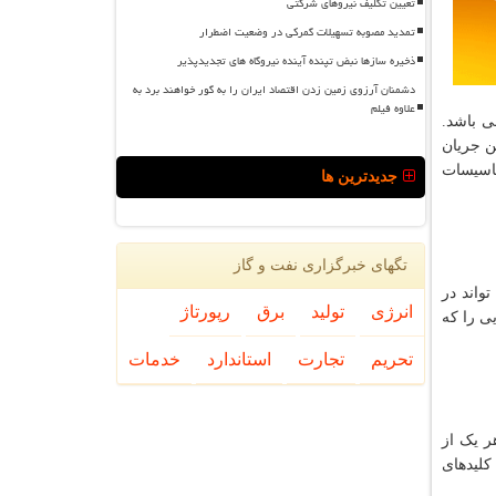
تعیین تکلیف نیروهای شرکتی
تمدید مصوبه تسهیلات گمرکی در وضعیت اضطرار
ذخیره سازها نبض تپنده آینده نیروگاه های تجدیدپذیر
دشمنان آرزوی زمین زدن اقتصاد ایران را به گور خواهند برد به
علاوه فیلم
ی باشد.
ن جریان
تاسیسات
جدیدترین ها
تگهای خبرگزاری نفت و گاز
واند در
انرژی
تولید
برق
رپورتاژ
ی را که
تحریم
تجارت
استاندارد
خدمات
ر یک از
کلیدهای