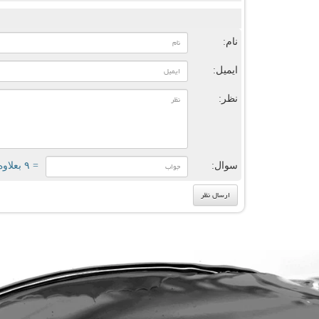
ن
نام:
ایمیل:
نظر:
سوال:
= ۹ بعلاوه ۳