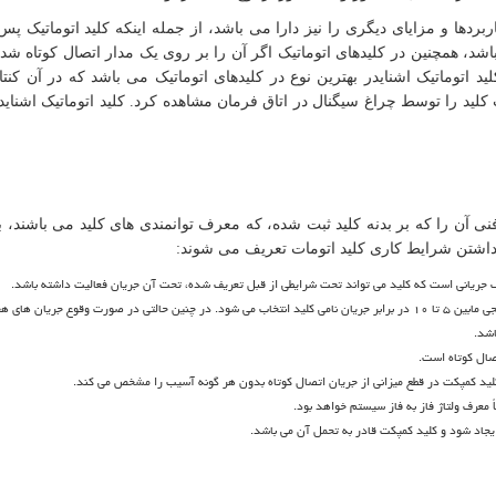
اربردها و مزایای دیگری را نیز دارا می باشد، از جمله اینکه کلید اتوماتیک پ
اشد، همچنین در کلیدهای اتوماتیک اگر آن را بر روی یک مدار اتصال کوتاه شده 
د اتوماتیک اشنایدر بهترین نوع در کلیدهای اتوماتیک می باشد که در آن کنت
 کلید را توسط چراغ سیگنال در اتاق فرمان مشاهده کرد. کلید اتوماتیک اشناید
 آن را که بر بدنه کلید ثبت شده، که معرف توانمندی ‌های کلید می باشند، ب
داشتن شرایط کاری کلید اتومات تعریف می شوند:
 جریانی است که کلید می تواند تحت شرایطی از قبل تعریف شده، تحت آن جریان فعالیت داشته باشد.
: این مشخصه معرف جریان اتصال کوتاه کلید است که اغلب در رنجی مابین ۵ تا ۱۰ در برابر جریان نامی کلید انتخاب می شود. در چنین حالتی در صورت وقوع جری
اشد.
صال کوتاه است.
لید کمپکت در قطع میزانی از جریان اتصال کوتاه بدون هر گونه آسیب را مشخص می کند.
 معرف ولتاژ فاز به فاز سیستم خواهد بود.
جاد شود و کلید کمپکت قادر به تحمل آن می باشد.