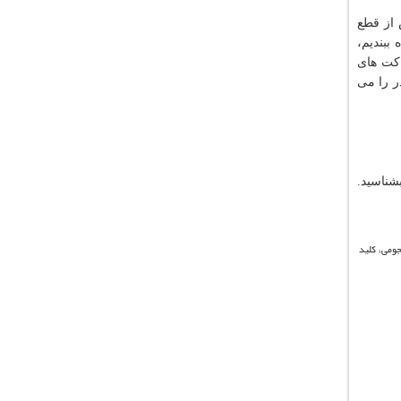
س از قطع
ببندیم،
اکت های
ر را می
شناسید.
ان های هجومی، کلید