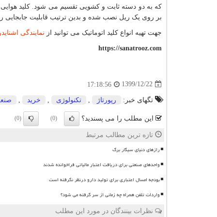
که به دو دسته ثابت و کشویی تقسیم می شود. کلید هوایی
بر روی یک ریل نصب شده و بدین ترتیب قابلیت جابجایی را 
جهت تهیه انواع کلید اتوماتیک می توانید از
نمایندگی اشنایدر
https://sanatrooz.com
1399/12/22
17:18:56
تگهای خبر:
رپورتاژ
,
تكنولوژی
,
خرید
,
صنع
این مطلب را می پسندید؟
(0)
(0)
تازه ترین مطالب مرتبط
رازهای دنیای سیگار برگ
واحدهای صنعتی برای دریافت اعتبار مالیاتی فراخوانده شدند
بودجه امسال اعتباری برای تولید دارو درنظر نگرفته است
واردات تلفن همراه چه زمانی از سر گرفته می شود؟
نظرات بینندگان در مورد این مطلب