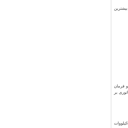
بیشترین
و فرمان
دی کلیدهای مینیاتوری بر
کلیدهای حافظ موتور جهت حفاظت از موتورها می باشند. توان کلید حافظ موتور معمولاً تا ۱۰۰ آمپر بوده و همچنين برای موتورهای تا ۵۵کیلووات