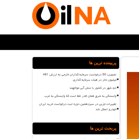
پربیننده ترین ها
تصویب 50 درخواست سرمایه گذاران خارجی به ارزش 491
میلیون دلار در هیأت سرمایه گذاری
۵۸ شهر در کشور با تنش آبی مواجهند
وابستگی به شرق همان قدر غلط است که وابستگی به غرب
تغییرات جزیی در سیزدهمین دوره ثبت درخواست خرید ایران
خودرو اعمال شد
پربحث ترین ها