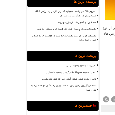
پربیننده ترین ها
تصویب 50 درخواست سرمایه گذاران خارجی به ارزش 491
میلیون دلار در هیأت سرمایه گذاری
۵۸ شهر در کشور با تنش آبی مواجهند
ی تجدیدپذیر کشور از نوع
وابستگی به شرق همان قدر غلط است که وابستگی به غرب
از نوع زیست توده، ۲ درصد بازیافت حرارتی و ۲ درصد توربین های
تغییرات جزیی در سیزدهمین دوره ثبت درخواست خرید ایران
خودرو اعمال شد
پربحث ترین ها
تعیین تکلیف نیروهای شرکتی
تمدید مصوبه تسهیلات گمرکی در وضعیت اضطرار
ذخیره سازها نبض تپنده آینده نیروگاه های تجدیدپذیر
دشمنان آرزوی زمین زدن اقتصاد ایران را به گور خواهند برد به
علاوه فیلم
جدیدترین ها