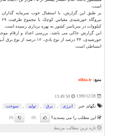
است.
کیلووات در سرتاسر کشور به بهره برداری رسیده است.
انبساطی است.
منبع:
oilna.ir
1399/12/28
13:49:50
تگهای خبر:
انرژی
,
برق
,
تولید
,
سوخت
این مطلب را می پسندید؟
(0)
(0)
تازه ترین مطالب مرتبط