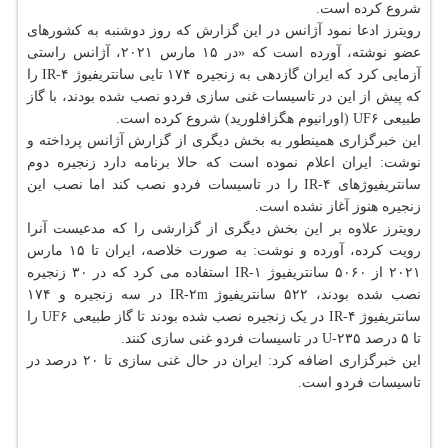
شروع کرده است.
رویترز ادعا نمود آژانس در این گزارش که روز دوشنبه به کشورهای
عضو نوشته، آورده است که «در ۱۵ مارس ۲۰۲۱، آژانس راستی
آزمایی کرد که ایران گازدهی به زنجیره ۱۷۴ تایی سانتریفیوژ IR-۴ را
که پیش از این در تاسیسات غنی سازی فردو نصب شده بودند، با گاز
طبیعی UF۶ (اورانیوم هگزافلورید) شروع کرده است.
این خبرگزاری همینطور به بخش دیگری از گزارش آژانس پرداخته و
نوشت: ایران اعلام نموده است که حالا برنامه دارد زنجیره دوم
سانتریفیوژهای IR-۴ را در تاسیسات فردو نصب کند اما نصب این
زنجیره هنوز آغاز نشده است.
رویترز علاوه بر این بخش دیگری از گزارشی را که مدعیست آنرا
رویت کرده، آورده و نوشت: به صورت خلاصه، ایران تا ۱۵ مارس
۲۰۲۱ از ۵۰۶۰ سانتریفیوژ IR-۱ استفاده می کرد که در ۳۰ زنجیره
نصب شده بودند، ۵۲۲ سانتریفیوژ IR-۲m در سه زنجیره و ۱۷۴
سانتریفیوژ IR-۴ در یک زنجیره نصب شده بودند تا گاز طبیعی UF۶ را
تا ۵ درصد U-۲۳۵ در تاسیسات فردو غنی سازی کنند.
این خبرگزاری اضافه کرد: ایران در حال غنی سازی تا ۲۰ درصد در
تاسیسات فردو است.