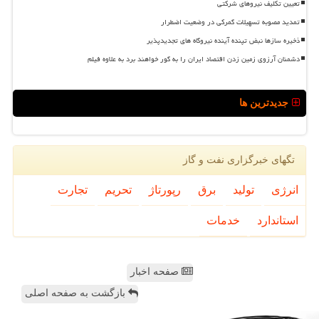
تعیین تکلیف نیروهای شرکتی
تمدید مصوبه تسهیلات گمرکی در وضعیت اضطرار
ذخیره سازها نبض تپنده آینده نیروگاه های تجدیدپذیر
دشمنان آرزوی زمین زدن اقتصاد ایران را به گور خواهند برد به علاوه فیلم
جدیدترین ها
تگهای خبرگزاری نفت و گاز
انرژی
تولید
برق
رپورتاژ
تحریم
تجارت
استاندارد
خدمات
صفحه اخبار
بازگشت به صفحه اصلی