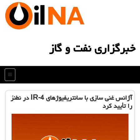
خبرگزاری نفت و گاز
منو
آژانس غنی سازی با سانتریفیوژهای IR-4 در نطنز
را تأیید كرد