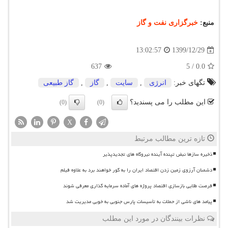
منبع:
خبرگزاری نفت و گاز
1399/12/29
13:02:57
637
5
/
0.0
تگهای خبر:
انرژی
,
سایت
,
گاز
,
گاز طبیعی
این مطلب را می پسندید؟
(0)
(0)
X
تازه ترین مطالب مرتبط
ذخیره سازها نبض تپنده آینده نیروگاه های تجدیدپذیر
دشمنان آرزوی زمین زدن اقتصاد ایران را به گور خواهند برد به علاوه فیلم
فرصت طلایی بازسازی اقتصاد پروژه های آماده سرمایه گذاری معرفی شوند
پیامد های ناشی از حملات به تأسیسات پارس جنوبی به خوبی مدیریت شد
نظرات بینندگان در مورد این مطلب