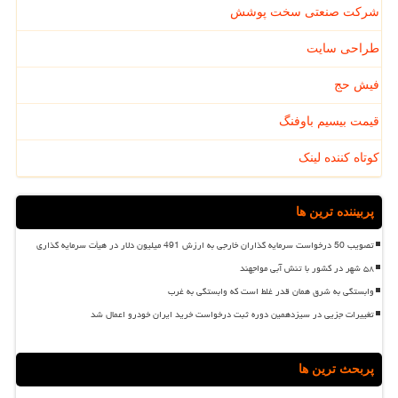
شرکت صنعتی سخت پوشش
طراحی سایت
فیش حج
قیمت بیسیم باوفنگ
کوتاه کننده لینک
پربیننده ترین ها
تصویب 50 درخواست سرمایه گذاران خارجی به ارزش 491 میلیون دلار در هیأت سرمایه گذاری
۵۸ شهر در کشور با تنش آبی مواجهند
وابستگی به شرق همان قدر غلط است که وابستگی به غرب
تغییرات جزیی در سیزدهمین دوره ثبت درخواست خرید ایران خودرو اعمال شد
پربحث ترین ها