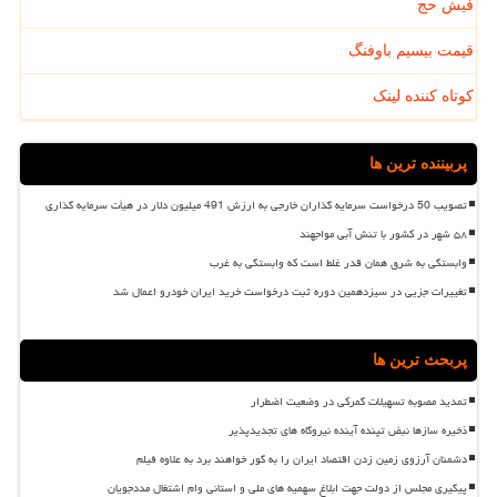
فیش حج
قیمت بیسیم باوفنگ
کوتاه کننده لینک
پربیننده ترین ها
تصویب 50 درخواست سرمایه گذاران خارجی به ارزش 491 میلیون دلار در هیأت سرمایه گذاری
۵۸ شهر در کشور با تنش آبی مواجهند
وابستگی به شرق همان قدر غلط است که وابستگی به غرب
تغییرات جزیی در سیزدهمین دوره ثبت درخواست خرید ایران خودرو اعمال شد
پربحث ترین ها
تمدید مصوبه تسهیلات گمرکی در وضعیت اضطرار
ذخیره سازها نبض تپنده آینده نیروگاه های تجدیدپذیر
دشمنان آرزوی زمین زدن اقتصاد ایران را به گور خواهند برد به علاوه فیلم
پیگیری مجلس از دولت جهت ابلاغ سهمیه های ملی و استانی وام اشتغال مددجویان