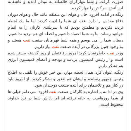
صورت گرفت و شما مهارگران خالصانه به میدان آمدید و عاشقانه
این آتش سركش را مهار كردید.
زنگه در ادامه افزود: حال و هوای این منطقه مانند حال و هوای دوران
دفاع مقدس را دارد. عده ای شما را اذیت كردند اما ما یك لحظه
تردید نكردیم و مطمئن بودیم كه با سربلندی كارتان را به اتمام
خواهید رساند. ما به شما اعتماد داشتیم و لحظه ای هم تردید نداشتیم.
دستان شما را می بوسم و همه شما قهرمانان صنعت
نفت
هستید و
به وجود چنین بزرگانی در آینده صنعت
نفت
نیاز داریم.
وزیر
نفت
خاطرنشان كرد: امروز رفاقتمان از روز گذشته بیشتر شده
است و از رئیس كمیسیون برنامه و بودجه و اعضای كمیسیون انرژی
هم تشكر دارم.
زنگنه عنوان كرد: همان لحظه مهار، این خبر خوش را تلفنی به اطلاع
رئیس جمهور رساندم و ایشان هم تقدیر و تشكر كردند. از امروز باید
در كنار هم و تلاشمان برای آینده صنعت دوچندان شود.
وی در ادامه با اشاره به كاركنان صنعت
نفت
افزود: می دانم خیلی ها
از شما روزهاست به خانه نرفته اید اما پاداش شما در نزد خداوند
محفوظ است.