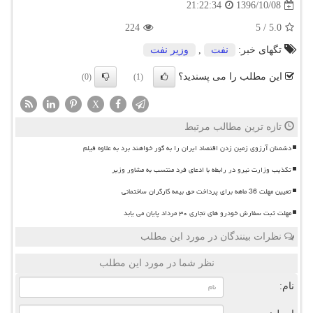
1396/10/08
21:22:34
224
5
/
5.0
تگهای خبر:
نفت
,
وزیر نفت
این مطلب را می پسندید؟
(0)
(1)
X
تازه ترین مطالب مرتبط
دشمنان آرزوی زمین زدن اقتصاد ایران را به گور خواهند برد به علاوه فیلم
تکذیب وزارت نیرو در رابطه با ادعای فرد منتسب به مشاور وزیر
تعیین مهلت 36 ماهه برای پرداخت حق بیمه کارگران ساختمانی
مهلت ثبت سفارش خودرو های تجاری ۳۰ مرداد پایان می یابد
نظرات بینندگان در مورد این مطلب
نظر شما در مورد این مطلب
نام: