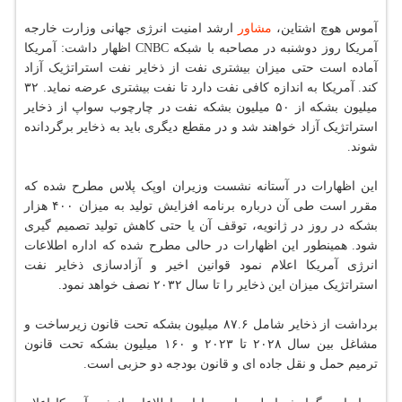
آموس هوچ اشتاین،
مشاور
ارشد امنیت انرژی جهانی وزارت خارجه
آمریکا روز دوشنبه در مصاحبه با شبکه CNBC اظهار داشت: آمریکا
آماده است حتی میزان بیشتری نفت از ذخایر نفت استراتژیک آزاد
کند. آمریکا به اندازه کافی نفت دارد تا نفت بیشتری عرضه نماید. ۳۲
میلیون بشکه از ۵۰ میلیون بشکه نفت در چارچوب سواپ از ذخایر
استراتژیک آزاد خواهند شد و در مقطع دیگری باید به ذخایر برگردانده
شوند.
این اظهارات در آستانه نشست وزیران اوپک پلاس مطرح شده که
مقرر است طی آن درباره برنامه افزایش تولید به میزان ۴۰۰ هزار
بشکه در روز در ژانویه، توقف آن یا حتی کاهش تولید تصمیم گیری
شود. همینطور این اظهارات در حالی مطرح شده که اداره اطلاعات
انرژی آمریکا اعلام نمود قوانین اخیر و آزادسازی ذخایر نفت
استراتژیک میزان این ذخایر را تا سال ۲۰۳۲ نصف خواهد نمود.
برداشت از ذخایر شامل ۸۷.۶ میلیون بشکه تحت قانون زیرساخت و
مشاغل بین سال ۲۰۲۸ تا ۲۰۲۳ و ۱۶۰ میلیون بشکه تحت قانون
ترمیم حمل و نقل جاده ای و قانون بودجه دو حزبی است.