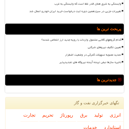
وابستگی به شرق همان قدر غلط است که وابستگی به غرب
تغییرات جزیی در سیزدهمین دوره ثبت درخواست خرید ایران خودرو اعمال شد
پربحث ترین ها
کدام گروههای کالایی مشمول واردات با رویه جدید ارز اشخاص شدند؟
تعیین تکلیف نیروهای شرکتی
تمدید مصوبه تسهیلات گمرکی در وضعیت اضطرار
ذخیره سازها نبض تپنده آینده نیروگاه های تجدیدپذیر
جدیدترین ها
تگهای خبرگزاری نفت و گاز
انرژی
تولید
برق
رپورتاژ
تحریم
تجارت
استاندارد
خدمات