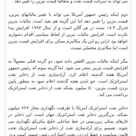
می تواند به سرعت قیمت نفت و متعاقبا قیمت بنزین را تغییر دهد.
دوم اینکه رئیس جمهور آمریکا می تواند با تغییر مالیاتهای بنزین،
قیمت بنزین را تغییر دهد اما این گزینه هم بعید است. مالیات بنزین
فدرال ۱۸.۴ سنت در هر گالن است و از سال ۱۹۹۳ افزایش پیدا
نکرده است. افزایش مالیات بنزین از لحاظ سیاسی اقدام دشواری
خواهد بود ازاین رو این یک مکانیزم ممکن برای افزایش قیمت بنزین
است اما مکانیزم محتملی نیست.
مگر اینکه مالیات بنزین کاهش داده شود. دو گزینه قبلی معمولاً به
افزایش قیمت بنزین منجر می شود. اما گزینه سوم که رئیس جمهور
آمریکا هفته گذشته اعلام کرد، آزادسازی نفت از ذخایر نفت
استراتژیک است. جو بایدن هفته گذشته اعلام نمود به منظور پایین
بردن قیمت بنزین، ۵۰ میلیون بشکه نفت از ذخایر نفت استراتژیک
برداشت می کند.
ذخایر نفت استراتژیک آمریکا با ظرفیت نگهداری مجاز ۷۲۷ میلیون
بشکه، بزرگترین ذخایر نفت استراتژیک جهان است. این ذخایر در
غارهای نمکی زیرزمینی در خط ساحلی خلیج مکزیکو نگهداری می
شوند. تصمیم برای آزادسازی نفت از ذخایر نفت استراتژیک تحت
قانون سیاست و حفظ انرژی، تحت اختیارات رئیس جمهور است و در