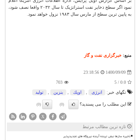
بر اساس گزارش اویل پرایس، اداره اطلاعات انرژی آمریکا اعلام
نمود اگر سطح ذخایر نفت استراتژیک تا سال ۲۰۳۲ واقعا نصف شود،
به پایین ترین سطح از مارس سال ۱۹۸۳ نزول خواهد نمود.
منبع:
خبرگزاری نفت و گاز
1400/09/09
23:18:56
703
5
/
0.0
تگهای خبر:
انرژی
,
اوپك
,
بنزین
,
تولید
این مطلب را می پسندید؟
(0)
(0)
X
تازه ترین مطالب مرتبط
ذخیره سازها نبض تپنده آینده نیروگاه های تجدیدپذیر