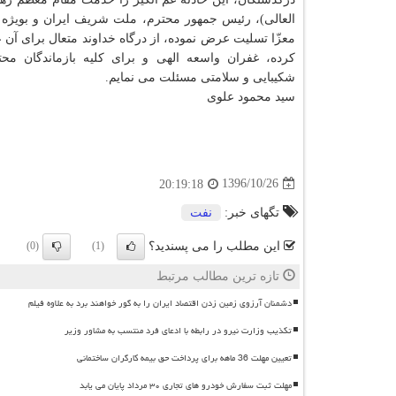
العالی)، رئیس جمهور محترم، ملت شریف ایران و بویژه خ
معزّا تسلیت عرض نموده، از درگاه خداوند متعال برای آن
كرده، غفران واسعه الهی و برای كلیه بازماندگان مح
شكیبایی و سلامتی مسئلت می نمایم.
سید محمود علوی
1396/10/26
20:19:18
تگهای خبر:
نفت
این مطلب را می پسندید؟
(0)
(1)
تازه ترین مطالب مرتبط
دشمنان آرزوی زمین زدن اقتصاد ایران را به گور خواهند برد به علاوه فیلم
تکذیب وزارت نیرو در رابطه با ادعای فرد منتسب به مشاور وزیر
تعیین مهلت 36 ماهه برای پرداخت حق بیمه کارگران ساختمانی
مهلت ثبت سفارش خودرو های تجاری ۳۰ مرداد پایان می یابد