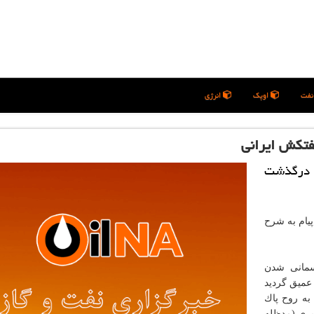
فت
اوپک
انرژی
نفتكش ایرانی
ی درگذشت
پیام به شرح
سمانی شدن
 عمیق گردید
 به روح پاك
بری (مدظله