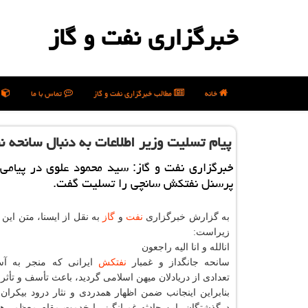
خبرگزاری نفت و گاز
خانه
مطالب خبرگزاری نفت و گاز
تماس با ما
ن
پیام تسلیت وزیر اطلاعات به دنبال سانحه 
خبرگزاری نفت و گاز: سید محمود علوی در پیام
پرسنل نفتكش سانچی را تسلیت گفت.
به گزارش خبرگزاری
نفت
و
گاز
به نقل از ایسنا، متن این 
زیراست:
انالله و انا الیه راجعون
سانحه جانگداز و غمبار
نفتكش
ایرانی كه منجر به آ
تعدادی از دریادلان میهن اسلامی گردید، باعث تأسف و تأثر
بنابراین اینجانب ضمن اظهار همدردی و نثار درود بیكران
درگذشتگان، این حادثه غم انگیز را خدمت مقام معظم ره