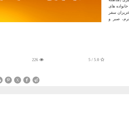
انواده های
 عزیزان سفر
ترم، صبر و
226
5
/
5.0
X