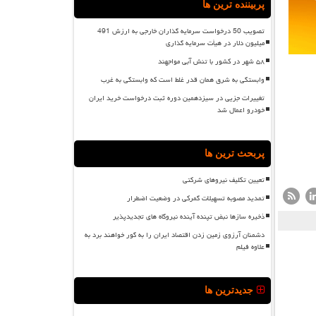
پربیننده ترین ها
تصویب 50 درخواست سرمایه گذاران خارجی به ارزش 491
میلیون دلار در هیأت سرمایه گذاری
۵۸ شهر در کشور با تنش آبی مواجهند
وابستگی به شرق همان قدر غلط است که وابستگی به غرب
تغییرات جزیی در سیزدهمین دوره ثبت درخواست خرید ایران
خودرو اعمال شد
پربحث ترین ها
تعیین تکلیف نیروهای شرکتی
تمدید مصوبه تسهیلات گمرکی در وضعیت اضطرار
ذخیره سازها نبض تپنده آینده نیروگاه های تجدیدپذیر
دشمنان آرزوی زمین زدن اقتصاد ایران را به گور خواهند برد به
علاوه فیلم
جدیدترین ها