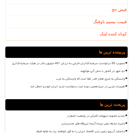
فیش حج
قیمت بیسیم باوفنگ
کوتاه کننده لینک
پربیننده ترین ها
تصویب 50 درخواست سرمایه گذاران خارجی به ارزش 491 میلیون دلار در هیأت سرمایه گذاری
۵۸ شهر در کشور با تنش آبی مواجهند
وابستگی به شرق همان قدر غلط است که وابستگی به غرب
تغییرات جزیی در سیزدهمین دوره ثبت درخواست خرید ایران خودرو اعمال شد
پربحث ترین ها
تمدید مصوبه تسهیلات گمرکی در وضعیت اضطرار
ذخیره سازها نبض تپنده آینده نیروگاه های تجدیدپذیر
دشمنان آرزوی زمین زدن اقتصاد ایران را به گور خواهند برد به علاوه فیلم