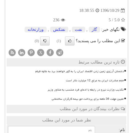
1396/10/29
18:38:55
236
5
/
5.0
تگهای خبر:
گاز
,
نفت
,
نفتكش
,
وزارتخانه
این مطلب را می پسندید؟
(0)
(1)
X
تازه ترین مطالب مرتبط
دشمنان آرزوی زمین زدن اقتصاد ایران را به گور خواهند برد به علاوه فیلم
حجم صادرات ایران به عراق 12 میلیارد دلار است
تکذیب وزارت نیرو در رابطه با ادعای فرد منتسب به مشاور وزیر
تعیین مهلت 36 ماهه برای پرداخت حق بیمه کارگران ساختمانی
نظرات بینندگان در مورد این مطلب
نظر شما در مورد این مطلب
نام: