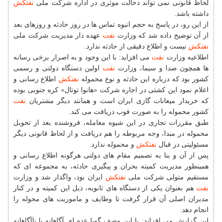
لحاظ قانونی نمی تواند دخالت موثری در اداره شركت ملی
نفتكش
داشته باشد.
از این رو، در پاسخ به حجم انبوه تماس ها در روز حادثه و روزهای بعد
از آن توضیح داده شد كه وزارت
نفت
عهده دار مدیریت شركت ملی
نفتكش
نیست و اطلاع دقیقی از حادثه ندارد.
اطلاعیه وزارت
نفت
می افزاید: با این وجود و به اصرار برخی رسانه
ها همچون صدا و سیما، وزارت
نفت
اولین دستگاه دولتی و رسمی
كشور بود كه درباره این حادثه و نوع محموله
نفتكش
اطلاع رسانی و
اعلام نمود این كشتی در اجاره شركت «هانوا توتال» كره جنوبی بوده
كه خریدار میعانات گازی ایران است و همانند دیگر مشتریان
نفت
كشور محموله را به صورت فوب دریافت می كند.
طبق مقررات تجاری در این شیوه معامله، فروشنده بعد از تحویل
محموله در مبدا، وجه مربوطه را هم دریافت و از لحاظ قانونی دیگر
مسئولیتی در قبال
نفتكش
و محموله ندارد.
پس از آن و بنا به تصمیم مقام های دولتی هرگونه اطلاع رسانی و
همینطور مدیریت كمیته بحران و پیگیری حادثه، به مجموعه ای كه
مستقیم متولی شركت ملی
نفتكش
ایران بود، واگذار شد و وزارت
نفت
هم بعنوان یكی از دستگاه های ثانویه، ذیل این كمیته و در كنار
مدیران اصلی آن قرار گرفت تا وظایف و ماموریت های محوله را
انجام دهد.
این گزارش می افزاید: با این وصف گویا عده ای آگاهانه یا ناآگاهانه