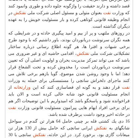
قصد داشته و دارند حقیقت را واژگونه جلوه داده و طوری وانمود كنند
كه وزارت
نفت
بعنوان متولی و مسئول اصلی شركت ملی
نفتكش
در
انجام وظیفه قانونی كوتاهی كرده و بار مسئولیت خویش را به عهده
دیگران گذاشته است.
در روزهای ملتهب و پر از بیم و امید پیگیری حادثه و در شرایطی كه
همه نگران سرنوشت دریانوردان بودند، باور داشتیم كه با وجود طرح
برخی شبهات و افترا ها، هر گونه اطلاع رسانی درباره ساختار
تشكیلاتی شركت ملی
نفتكش
، اقدامی حاشیه ای و غیر ضروری می
باشد كه می تواند تمركز مدیریت بحران و اولویت اصلی آن كه تعیین
سرنوشت دریانوردان است را مخدوش كرده و تحت الشعاع قرار
دهد؛ اما با وجود روشن شدن موضوع، گویا بازهم برخی تلاش می
كنند ماجرای دلخراش سانچی را مستمسكی برای حمله به وزرات
نفت
قرار دهند و به گونه ای فضاسازی كنند كه این
وزارتخانه
از
انجام مسئولیت قانونی خود شانه خالی كرده است و الان باید
فراخوانده شود و پاسخگو باشد كه امیدواریم با این توضیحات اگر هم
برای برخی افراد ابهام هایی پیرامون مسئولیت قانونی وزارت
نفت
در حادثه اخیر وجود داشت برطرف شده باشد.
16 دی یك كشتی فله بر چینی حامل 64 هزار تن گندم در سواحل
شانگهای به
نفتكش
ایرانی سانچی كه حامل بیش از 130 هزار تن
میعانات گازی بود، برخورد كرد. در این حادثه،
نفتكش
سانچی با 30