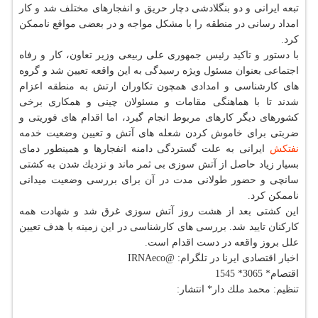
تبعه ایرانی و دو بنگلادشی دچار حریق و انفجارهای مختلف شد و كار
امداد رسانی در منطقه را با مشكل مواجه و در بعضی مواقع ناممكن
كرد.
با دستور و تاكید رئیس جمهوری علی ربیعی وزیر تعاون، كار و رفاه
اجتماعی بعنوان مسئول ویژه رسیدگی به این واقعه تعیین شد و گروه
های كارشناسی و امدادی همچون تكاوران ارتش به منطقه اعزام
شدند تا با هماهنگی مقامات و مسئولان چینی و همكاری برخی
كشورهای دیگر كارهای مربوط انجام گیرد، اما اقدام های فوریتی و
ضربتی برای خاموش كردن شعله های آتش و تعیین وضعیت خدمه
نفتكش
ایرانی به علت گستردگی دامنه انفجارها و همینطور دمای
بسیار زیاد حاصل از آتش سوزی بی ثمر ماند و نزدیك شدن به كشتی
سانچی و حضور طولانی مدت در آن برای بررسی وضعیت میدانی
ناممكن كرد.
این كشتی بعد از هشت روز آتش سوزی غرق شد و شهادت همه
كاركنان تایید شد. بررسی های كارشناسی در این زمینه با هدف تعیین
علل بروز واقعه در دست اقدام است.
اخبار اقتصادی ایرنا در تلگرام: @IRNAeco
اقتصام* 3065* 1545
تنظیم: محمد ملك دار* انتشار: