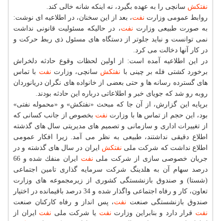
نفتكش
سانچی را به عهده بگیرد، نه اینكه شانه خالی كند.
روابط عمومی وزارت
نفت
، بعد از این سخنان، در اطلاعیه ای نوشت:
به صورت طبیعی وزارت
نفت
، در حالیكه مسئولیت قانونی نداشت
نمی توانست و نباید جلوتر از دستگاه های مسئول ذی ربط حركت و
در كار آنها دخالت می كرد.
در این اطلاعیه آمده است: از اولین لحظات وقوع حادثه دلخراش
برخورد كشتی فله بر چینی با
نفتكش
سانچی، وزارت
نفت
با تماس
های گسترده رسانه ها و حتی بعضی از خانواده های نگران دریانوردان
روبه رو شد كه جویای خبر و اطلاعاتی درباره این حادثه بودند.
برپایه این گزارش، از آن جا كه مبحث «نفتكش» و «محموله نفتی»
بود، این حجم از تماس ها با وزارت
نفت
بخصوص از جانب كسانی كه
از تغییرات اداری و سازمانی و تصمیم های مدیریتی سال های گذشته
اطلاع دقیقی نداشتند، طبیعی به نظر می آمد. زیرا افكار عمومی
اطلاع نداشت كه شركت ملی
نفتكش
ایران در سال های گذشته و در
جریان خصوصی سازی از شركت ملی
نفت
ایران منفك شده و 66
درصد سهام آن به هلدینگ شركت سرمایه گذاری تامین اجتماعی
(شستا) و صندوق بازنشستگی كشوری از زیرمجموعه های وزارت
تعاون، كار و رفاه اجتماعی واگذار شده و 34 درصد باقیمانده در اختیار
صندوق بازنشستگی صنعت
نفت
، پس انداز و رفاه كاركنان صنعت
نفت
قرار دارد و بنابراین وزارت
نفت
یا شركت ملی
نفت
ایران از