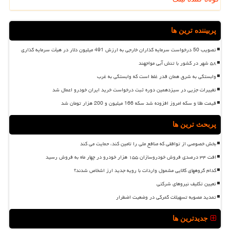
پربیننده ترین ها
تصویب 50 درخواست سرمایه گذاران خارجی به ارزش 491 میلیون دلار در هیأت سرمایه گذاری
۵۸ شهر در کشور با تنش آبی مواجهند
وابستگی به شرق همان قدر غلط است که وابستگی به غرب
تغییرات جزیی در سیزدهمین دوره ثبت درخواست خرید ایران خودرو اعمال شد
قیمت طلا و سکه امروز افزوده شد سکه 166 میلیون و 200 هزار تومان شد
پربحث ترین ها
بخش خصوصی از توافقی که منافع ملی را تامین کند، حمایت می کند
افت ۳۴ درصدی فروش خودروسازان ۱۵۵ هزار خودرو در چهار ماه به فروش رسید
کدام گروههای کالایی مشمول واردات با رویه جدید ارز اشخاص شدند؟
تعیین تکلیف نیروهای شرکتی
تمدید مصوبه تسهیلات گمرکی در وضعیت اضطرار
جدیدترین ها