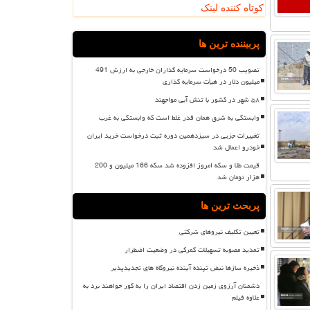
کوتاه کننده لینک
پربیننده ترین ها
تصویب 50 درخواست سرمایه گذاران خارجی به ارزش 491
میلیون دلار در هیأت سرمایه گذاری
۵۸ شهر در کشور با تنش آبی مواجهند
وابستگی به شرق همان قدر غلط است که وابستگی به غرب
تغییرات جزیی در سیزدهمین دوره ثبت درخواست خرید ایران
خودرو اعمال شد
قیمت طلا و سکه امروز افزوده شد سکه 166 میلیون و 200
هزار تومان شد
پربحث ترین ها
تعیین تکلیف نیروهای شرکتی
تمدید مصوبه تسهیلات گمرکی در وضعیت اضطرار
ذخیره سازها نبض تپنده آینده نیروگاه های تجدیدپذیر
دشمنان آرزوی زمین زدن اقتصاد ایران را به گور خواهند برد به
علاوه فیلم