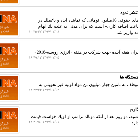
تشر نمود
خبرگزاری نفت و گاز: تهران- وزارت نفت اعلام نمود فیش های حقوقی 16میلیون تومانی كه نماینده ایذه و باغملك در
 شورای اسلامی منتشر نموده «بدون احتساب 120 ساعت اضافه كاری» است كه برای مدتی به علت یك ابهام
۱۳۹۷/۰۷/۰۸ ۱۰:۳۵:۳۷
خبرگزاری نفت و گاز: مسكو- وزیر نفت جمهوری اسلامی ایران هفته آینده جهت شركت در هفته «انرژی روسیه-2018»
۱۳۹۷/۰۷/۰۵ ۱۸:۴۹:۱۲
دستگاه ها
به تامین چهار میلیون تن مواد اولیه قیر تحویلی به
۱۳۹۷/۰۷/۰۳ ۱۴:۳۲:۲۴
ارم
به، دو روز بعد از آنكه دونالد ترامپ از اوپك خواست قیمت
۱۳۹۷/۰۷/۰۱ ۲۳:۳۱:۵۰
ارد.