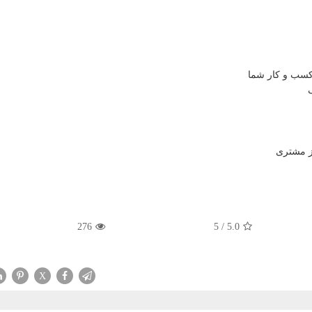
سب و کار شما
ز مشتری
276
5
/
5.0
X