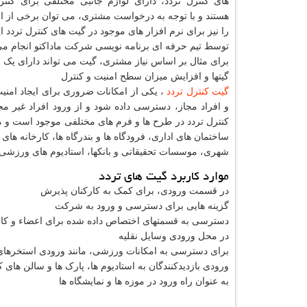
های کنترل تردد، دارای لوازم جانبی مختلفی برای کنت
هستند و با توجه به درخواست مشتری، می توان برخی از ام
را نیز برای نرم افزار های موجود در گیت های کنترل تردد ای
توسط تیم حرفه ای برنامه نویسی شرکت ماداکتو انجام م
برای مثال بر اساس نیاز مشتری، گیت می تواند دارای یک 
گیتها و افزایش میزان سطح امنیت و کنترل
گیت کنترل تردد
، یکی از امکانات ضروری برای ایجاد امن
و افراد مجاز، دسترسی داده شود و از ورود افراد غیر مج
کنترل تردد در طرح ها و فرم های مختلفی موجود است و می تو
ساختمان های اداری، فرودگاه ها و بندرگاه ها، کارخانه های 
شهری، موسسات تحقیقاتی و بانکها، استادیوم های ورزشی.
موارد کاربرد گیت های تردد
در قسمت ورودی، برای کمک به کارکنان پذیرش
گزینه هایی برای دسترسی و ورود به شرکت
دسترسی به قسمتهای اختصاص داده شده برای اعضاء و کارکن
در محل ورودی وسایل نقلیه
برای دسترسی به امکانات ورزشی، مانند ورودی استخرها
ورودی بازدیدکنندگان به استادیوم ها، پارک ها و سالن های
به عنوان راه ورود در موزه ها و نمایشگاه ها