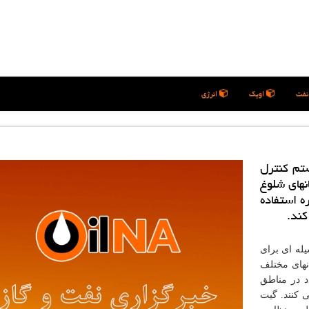
فت
اوپک
انرژی
تم كنترل
نهای شلوغ
ه و غیره استفاده
كند.
یله ای برای
نهای مختلف
د در مناطق
 کنند. گیت