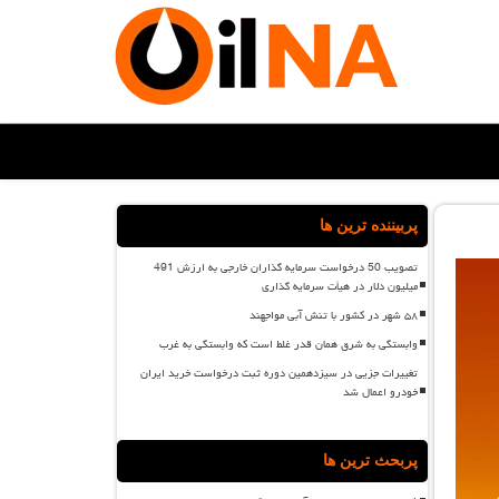
پربیننده ترین ها
تصویب 50 درخواست سرمایه گذاران خارجی به ارزش 491
میلیون دلار در هیأت سرمایه گذاری
۵۸ شهر در کشور با تنش آبی مواجهند
وابستگی به شرق همان قدر غلط است که وابستگی به غرب
تغییرات جزیی در سیزدهمین دوره ثبت درخواست خرید ایران
خودرو اعمال شد
پربحث ترین ها