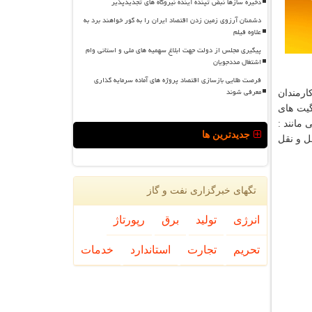
ذخیره سازها نبض تپنده آینده نیروگاه های تجدیدپذیر
دشمنان آرزوی زمین زدن اقتصاد ایران را به گور خواهند برد به
علاوه فیلم
پیگیری مجلس از دولت جهت ابلاغ سهمیه های ملی و استانی وام
اشتغال مددجویان
فرصت طلایی بازسازی اقتصاد پروژه های آماده سرمایه گذاری
معرفی شوند
ارمندان
گیت های
مانند :
جدیدترین ها
مل و نقل
تگهای خبرگزاری نفت و گاز
انرژی
تولید
برق
رپورتاژ
تحریم
تجارت
استاندارد
خدمات