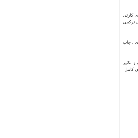
ی کارتی
جی ترکیبی
چاپ سی دی , چاپ
 تکثیر