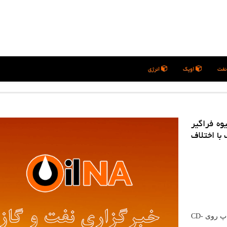
فت
اوپک
انرژی
وه فراگیر
با اختلاف
کیفیت چاپ 14000 دی پی آی (بالاترین رزولوشن جهت چاپ روی CD-