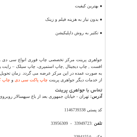
● بهترین کیفیت
● بدون نیاز به هزینه فیلم و زینک
● تکثیر به روش داپلیکیشن
به صورت عمده در این مرکز عرضه می گردد. زمان تحویل چاپ دیجیتال 
از خدمات دیگر جواهری پرینت
چاپ پاکت سی دی
و
چاپ ک
تماس با جواهری پرینت
آدرس:
تهران - خیابان جمهوری بعد از باغ سپهسالار روبروی سینما اروپا پلاک 
کد پستی 1146739338
تلفن
:33949723 - 33956309
فکس:33941554