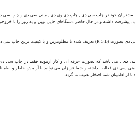
 مشتریان خود در چاپ سی دی , چاپ دی وی دی , مینی سی دی و چاپ سی د
C) با علم و تکنیکهای چاپ , پیشرفت داشته و در حال حاضر دستگاهای چاپی نوین و به روز را با خرو
در دستگاه چاپ جواهری پرینت خروجی رنگ جهت چاپ سی دی بصورت (R.G.B) تعریف شده تا مطلوبترین و با کیفیت ترین 
ی دی
, می باشد که بصورت حرفه ای و کار آزموده فقط در چاپ سی دی و
ا از اطمینان شما افتخار نصیب ما گردد.