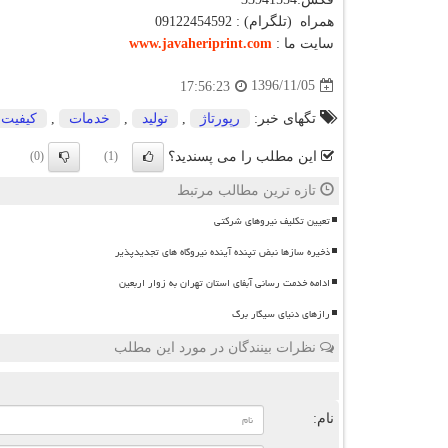
همراه (تلگرام) : 09122454592
سایت ما :
www.javaheriprint.com
1396/11/05
17:56:23
تگهای خبر:
رپورتاژ
,
تولید
,
خدمات
,
كیفیت
این مطلب را می پسندید؟
(0)
(1)
تازه ترین مطالب مرتبط
تعیین تکلیف نیروهای شرکتی
ذخیره سازها نبض تپنده آینده نیروگاه های تجدیدپذیر
ادامه خدمت رسانی آبفای استان تهران به زوار اربعین
رازهای دنیای سیگار برگ
نظرات بینندگان در مورد این مطلب
ن
نام: