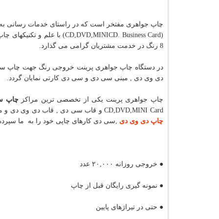
چاپ جواهری مفتخر است که در راستای خدمات رسانی به
(D,DVD,MINICD. Business Card
8 رنگ در خدمت مشتریان گرامی می گذارد.
دی وی دی , مینی سی دی و سی دی کارتی نمایان گردد.
چاپ جواهری پرینت یکی از تخصصی ترین مراکز
چاپ س
CD,DVD,MINI Card و قاب سی دی , قاب دی وی دی و مینی سی دی فعالیت داشته و شما عزیزان می توانید با آرامش خاطر و اطمینان کامل
چاپ دی وی دی
,سی دی کارهای چاپی خود را به ما سپرده ت
● خروجی روزانه ۲۰,۰۰۰ عدد
● نمونه گیری رایگان قبل از چاپ
● حتی در تیراژهای پایین