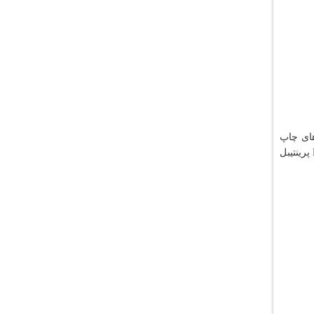
, چاپ و رایت CD. DVD – چاپ CD و DVD به روش های چاپ
افست , چاپ دیجیتال ,چاپ استمپری، چاپ سیلک – رایت و تکثیر سی دی و دی وی دی و تولید استمپر ( تولید اورجینال) . انواع CD و DVD پرینتیبل