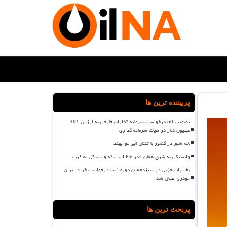
پربیننده ترین ها
تصویب 50 درخواست سرمایه گذاران خارجی به ارزش 491
میلیون دلار در هیأت سرمایه گذاری
۵۸ شهر در کشور با تنش آبی مواجهند
وابستگی به شرق همان قدر غلط است که وابستگی به غرب
تغییرات جزیی در سیزدهمین دوره ثبت درخواست خرید ایران
خودرو اعمال شد
پربحث ترین ها