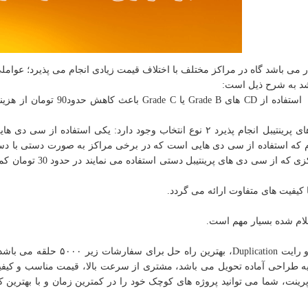
می باشد گاه در مراکز مختلف با اختلاف قیمت زیادی انجام می پذیرد؛ عوامل
اشد به شرح ذیل است:
١- سی دی خام اولیه استفاده شده واقعا Grade A باشد. استفاده از CD های Grade B یا
باید بر روی سی دی های پرینتیبل انجام پذیرد ٢ نوع انتخاب وجود دارد: یکی استفاده از سی 
ه دوم که استفاده از سی دی هایی است که در برخی مراکز به صورت دستی با دس
نیمه اتوماتیک و با مواد متفرقه پرینتیبل گردیده است؛ مراکزی که از سی دی 
لام شده بسیار مهم است.
چاپ و تکثیر CD یا DVD به روش فوری ( چاپ دیجیتال ) و رایت Duplication، بهترین راه 
ری پس از اخذ تاییدیه طراحی آماده تحویل می باشد، مشتری از سرعت بالا، قیمت مناسب و کی
 بود. با خدمات تکثیر CD و DVD جواهری پرینت، شما می توانید پروژه های کوچک خود را در کمترین زمان و با بهتری