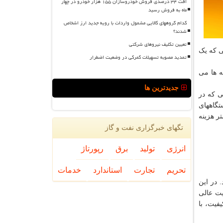
افت ۳۴ درصدی فروش خودروسازان ۱۵۵ هزار خودرو در چهار
ماه به فروش رسید
کدام گروههای کالایی مشمول واردات با رویه جدید ارز اشخاص
شدند؟
تعیین تکلیف نیروهای شرکتی
ی که یک
تمدید مصوبه تسهیلات گمرکی در وضعیت اضطرار
 Grade C باعث کاهش حدود90 تومان از هزینه ها می
جدیدترین ها
دی هایی که در
تگاههای
های پرینتیبل دستی استفاده می نمایند در حدود 30 تومان کمتر هزینه
تگهای خبرگزاری نفت و گاز
انرژی
تولید
برق
رپورتاژ
تحریم
تجارت
استاندارد
خدمات
حل برای سفارشات زیر ۵۰۰۰ حلقه می باشد. در این
فیت عالی
ن کیفیت، با