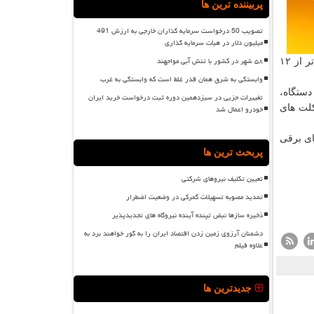
پربیننده ترین ها
تصویب 50 درخواست سرمایه گذاران خارجی به ارزش 491
میلیون دلار در هیأت سرمایه گذاری
۵۸ شهر در کشور با تنش آبی مواجهند
قرار دارد گفت امکان نام نویسی برای مالکان موتورسیکلت های کاربراتوری بالای ۶ سال (مدل ۱۳۹۸ و قبل)، انژکتوری های با سن بالاتر از ۱۲
وابستگی به شرق همان قدر غلط است که وابستگی به غرب
ل عبور و مرور در کشور، حدود ۸۰ درصد آنها یعنی حدود ۱۱ میلیون و ۲۰۰ هزار دستگاه،
تغییرات جزیی در سیزدهمین دوره ثبت درخواست خرید ایران
ومان و برای موتورسیکلت های
خودرو اعمال شد
وتورسیکلت های برقی
پربحث ترین ها
تعیین تکلیف نیروهای شرکتی
تمدید مصوبه تسهیلات گمرکی در وضعیت اضطرار
ذخیره سازها نبض تپنده آینده نیروگاه های تجدیدپذیر
دشمنان آرزوی زمین زدن اقتصاد ایران را به گور خواهند برد به
علاوه فیلم
جدیدترین ها