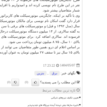
نفر در این طرح نام نویسی کرده اند و امیدواریم با افزا
شمار متقاضیان بیشتر شود.
وی با تأکید بر اینکه، جایگزینی موتورسیکلت های کاربراتور
سال (مدل ۱۳۹۲ و قبل) و موتورسیکلت های برقی با سن بالاتر از ۱۵ سال (مدل ۱۳۸۹ و قبل) فراهم گشته است.
بالای ۱۰ سال، ۸.۷۵ میلیون تومان پرداخت می شود.
بالای ۱۵ سال نیز تا سقف ۲۷ میلیون تومان به عنوان آورده و کمک بلاعوض از جانب دولت پرداخت می شود.
1404/05/07
17:23:22
تگهای خبر:
برق
,
بنزین
این مطلب را می پسندید؟
(0)
(0)
تازه ترین مطالب مرتبط
تعیین تکلیف نیروهای شرکتی
ذخیره سازها نبض تپنده آینده نیروگاه های تجدیدپذیر