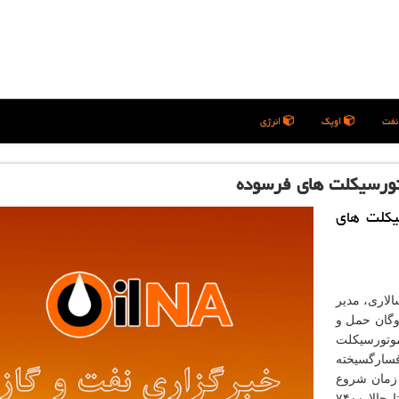
فت
اوپک
انرژی
تورسیکلت های
لاری، مدیر
وگان حمل و
رصد از ناوگان موتورسیکلت
افسارگسیخته
زمان شروع
طرح جایگزینی موتورسیکلت های فرسوده از ۲۴ تیرماه تا حالا ۷۴۰۰