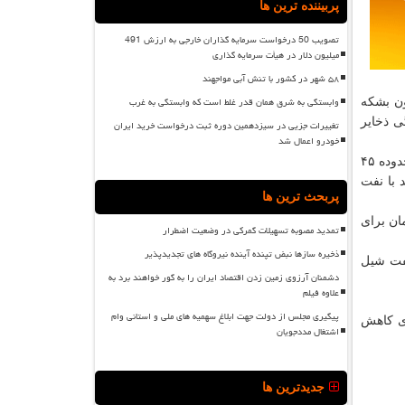
پربیننده ترین ها
تصویب 50 درخواست سرمایه گذاران خارجی به ارزش 491
میلیون دلار در هیأت سرمایه گذاری
۵۸ شهر در کشور با تنش آبی مواجهند
وابستگی به شرق همان قدر غلط است که وابستگی به غرب
 نفت خام آمریكا هفته گذشته ۷.۸ میلیون بشكه كاهش یافته و به ۴۷۸.۴ میلیون بشكه
فتگی ذخایر
تغییرات جزیی در سیزدهمین دوره ثبت درخواست خرید ایران
خودرو اعمال شد
به گفته باب تاكی، رییس شركت "سومیتومو كورپ گلوبال ریسرچ"، معاملات نفت وست تگزاس اینترمدیت و تا حدودی نفت برنت در محدوده ۴۵
 با نفت
پربحث ترین ها
ان برای
تمدید مصوبه تسهیلات گمرکی در وضعیت اضطرار
ذخیره سازها نبض تپنده آینده نیروگاه های تجدیدپذیر
نفت شیل
دشمنان آرزوی زمین زدن اقتصاد ایران را به گور خواهند برد به
علاوه فیلم
پیگیری مجلس از دولت جهت ابلاغ سهمیه های ملی و استانی وام
ای كاهش
اشتغال مددجویان
جدیدترین ها