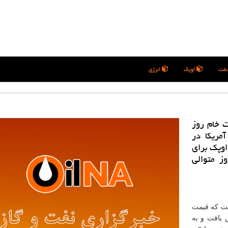
فت
اوپک
انرژی
ت خام روز
مریكا در
اوپك برای
ز متوالی
نت كه قیمت
نت یا ۰.۵ درصد كاهش یافت و به