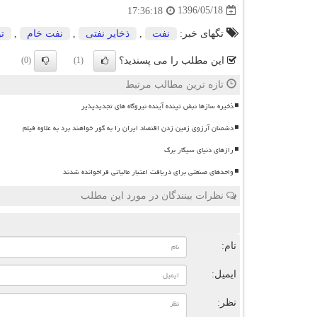
1396/05/18
17:36:18
تگهای خبر:
نفت
,
ذخایر نفتی
,
نفت خام
,
تو
این مطلب را می پسندید؟
(0)
(1)
تازه ترین مطالب مرتبط
ذخیره سازها نبض تپنده آینده نیروگاه های تجدیدپذیر
دشمنان آرزوی زمین زدن اقتصاد ایران را به گور خواهند برد به علاوه فیلم
رازهای دنیای سیگار برگ
واحدهای صنعتی برای دریافت اعتبار مالیاتی فراخوانده شدند
نظرات بینندگان در مورد این مطلب
ن
نام:
ایمیل:
نظر: