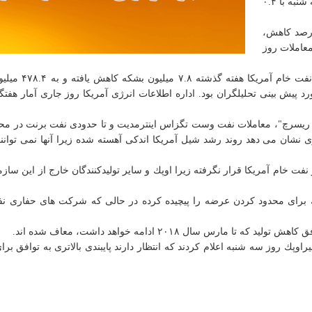
۵۱.۹۰ دلار در هر بشكه رسید. بهای معاملات برنت روز سه شنبه با ۰.۴
گزاس اینترمدیت آمریكا با ۱۵ سنت یا ۰.۳ درصد كاهش،
ستاد و به كاهش ۰.۴ درصدی معاملات روز
موسسه امریكن پترولیوم روز سه شنبه اعلام كرد ذخایر
۲. میلیون بشكه كاهش مورد پیش بینی تحلیلگران بود. اداره اطلاعات انرژی آمریكا روز جاری آمار ه
ری نشان می دهد روند رشد شیل آمریكا اندكی آهسته شده زیرا آنها نمی توانند
نفت خام آمریكا قرار نگرفته زیرا اوپك و سایر تولیدكنندگان خارج از این سازم
 اوپك برای محدود كردن عرضه را پیچیده كرده در حالی كه شركت های حفاری 
رس سال ۲۰۱۸ ادامه خواهد داشت، معاف شده اند.
پك روز سه شنبه اعلام كردند كه انتظار دارند پایبندی بالاتری به توافق بر