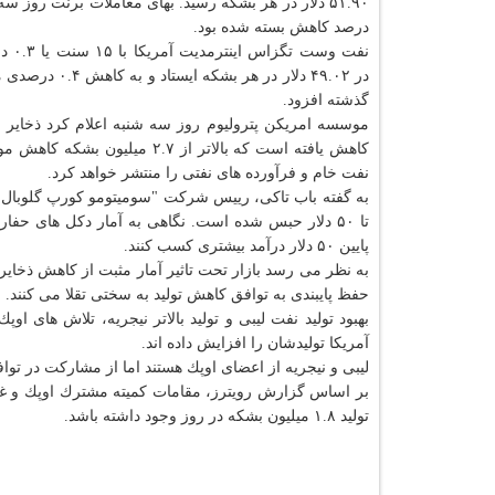
درصد كاهش بسته شده بود.
نفت وست ت
در ۴۹.۰۲ دلار در هر بشكه ای
گذشته افزود.
كاهش یافته است كه بالاتر از ۷
نفت خام و فرآورده های نفتی را منتشر خواهد كرد.
تا ۵۰ دلار حبس شده است. نگاهی به آمار دكل های حفا
پایین ۵۰ دلار درآمد بیشتری كسب كنند.
به نظر می رسد بازار تحت تاثیر آمار مثبت از كاهش ذخایر 
حفظ پایبندی به توافق كاهش تولید به سختی تقلا می كنند.
بهبود تولید نفت لیبی و تولید بالاتر نیجریه، تلاش های
آمریكا تولیدشان را افزایش داده اند.
لیبی و نیجریه از اعضای اوپك هستند اما از مشاركت در توافق كاهش تولید كه تا ما
بر اساس گزارش رویترز، مقامات كمیته مشترك اوپك و غیراو
تولید ۱.۸ میلیون بشكه در روز وجود داشته باشد.