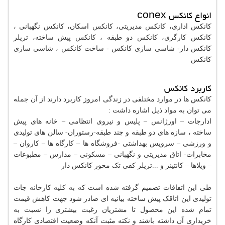
انواع کانکس conex
کانکس اداری، کانکس مدیریتی، کانکس اسکان، کانکس نگهبانی ،
کانکس کارگری، کانکس دو طبقه ، کانکس پیش ساخته، تریلر
کانکس دار- شاسی سازی کانکس - ساخت کانکس ، شاسی سازی
کانکس
کاربرد کانکس
کانکس ها در موارد مختلفی در زندگی امروز کاربرد دارند از آن جمله
می توان به مواد ذیل اشاره داشت :
ادارجات – اورژانس – پلیس و نیروی انتظامی – خانه های پیش
ساخته ، سازه های دو طبقه و چند طبقه-رستوران- سالن های تولیدی
و ورزشی – سرویس بهداشتی -فروشگاه ها – کارگاه ها – کاروان –
مخابرات- اتاق مدیریتی و نگهبانی – مسکونی – مدارس – مطبوعات
– ویلاها – کانتینر و ...تریلر کفی تک محور کانکس دار
طی این اتفاقات تصمیم گرفته شده است که به کلیه کارخانه جات
تولیدی این اتاقک پیش ساخته بیانیه ای صادر شود جهت کاهش قیمت
تمام شده این محصول تا مشتریان رغبت بیشتری را نسبت به
خریداری آن داشته باشند و نکته مثبت آنکه وضعیت اقتصادی کارگاه