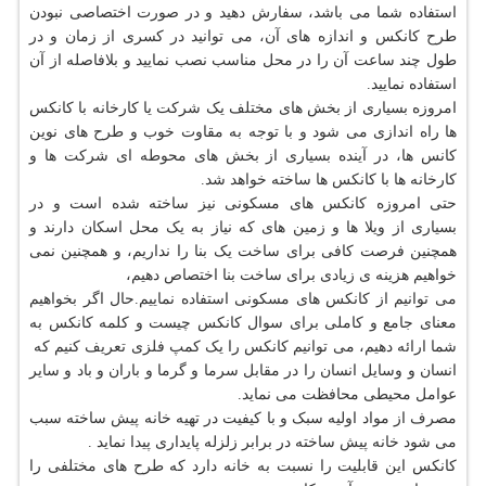
استفاده شما می باشد، سفارش دهید و در صورت اختصاصی نبودن
طرح کانکس و اندازه های آن، می توانید در کسری از زمان و در
طول چند ساعت آن را در محل مناسب نصب نمایید و بلافاصله از آن
استفاده نمایید.
امروزه بسیاری از بخش های مختلف یک شرکت یا کارخانه با کانکس
ها راه اندازی می شود و با توجه به مقاوت خوب و طرح های نوین
کانس ها، در آینده بسیاری از بخش های محوطه ای شرکت ها و
کارخانه ها با کانکس ها ساخته خواهد شد.
حتی امروزه کانکس های مسکونی نیز ساخته شده است و در
بسیاری از ویلا ها و زمین های که نیاز به یک محل اسکان دارند و
همچنین فرصت کافی برای ساخت یک بنا را نداریم، و همچنین نمی
خواهیم هزینه ی زیادی برای ساخت بنا اختصاص دهیم،
می توانیم از کانکس های مسکونی استفاده نماییم.حال اگر بخواهیم
معنای جامع و کاملی برای سوال کانکس چیست و کلمه کانکس به
شما ارائه دهیم، می توانیم کانکس را یک کمپ فلزی تعریف کنیم که
انسان و وسایل انسان را در مقابل سرما و گرما و باران و باد و سایر
عوامل محیطی محافظت می نماید.
مصرف از مواد اولیه سبک و با کیفیت در تهیه خانه پیش ساخته سبب
می شود خانه پیش ساخته در برابر زلزله پایداری پیدا نماید .
کانکس این قابلیت را نسبت به خانه دارد که طرح های مختلفی را