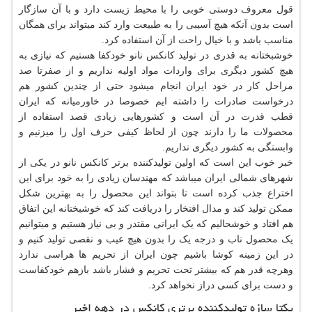
قول معروف دوستی خوبی را با محیط زیست دارد و با آن سازگار
است بدون آنکه هیچ آسیبی را به طبیعت وارد کند میتواند برای همگان
مناسب باشد و با خیال راحت از آن استفاده کرد.
خوشبختانه به قدری در تولید کانکس نانو خودکفا هستیم که نیازی به
هیچ کشور دیگری برای واردات مواد اولیه نداریم و از صفرتا صد
مراحل کار در خود ایران انجام میشود حتی از چندین کشور هم
درخواست صادرات را داشته ایم خصوصا در خاورمیانه که ایران
قطب قدرت در آن است و کشورهایی زیادی قصد استفاده از
محصولات ما را دارند چون از لحاظ کیفی حرف اول را میزنیم و
وابستگی به کشور دیگری نداریم.
خبر خوب این است که اولین تولیدکننده برتر کانکس نانو در یکی از
شهرهای شمالی ایران میباشد که مهندسان زیادی را به خود برای این
اختراع جذب کرده است تا بتواند این محصول را به بهترین شکل
ممکن تولید کند و مدال افتخار را دریافت کند که خوشبختانه این اتفاق
هم افتاد و خوشحالیم که یک ایرانی مقتدر و بی نیاز هستیم و میتوانیم
یک محصول ناب و درجه یک را بدون هیچ عیب و نقصی تولید کنیم و
در این زمینه کوشا باشیم چون ایران از تحریم ها هراسی ندارد
وهرچه قدر هم که بیشتر تحت تحریم و فشار باشد بازهم خودکفاست
و دست برای کسی دراز نخواهد کرد.
یکتا سازه تولیدکننده برتری کانکس در دهه اخیر