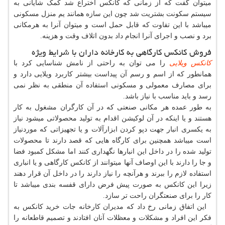
میتوان گفت که از زمانی که کانکس اختراع شد کمک شایانی به
سیستم سکونت بشتریت شد چون این سازه همانند یم منزل مسکونی
میباشد با این تفاوت که قابل حمل است و میتوان آنرا به هرمکانی
برد و نصب و اجرای آنرا انجام داد بدون اتلاف وقت و هزینه.
فروش کانکس کارگاهی به کارخانه داران با شرایط ویژه
کانکس ویلایی
را می توان به راحتی از نامش شناسایی کرد با
همانطور که از اسم و رسم آن پیداست بیشتر کاربرد ویلایی دارد و
برای مصارف معمولی و مسکونی استفاده آن منطقی به نظر نمی
رسد و باید مناسب با نیاز باشد.
به طور عمده هر مکانی صنعتی که در آن کارگران مشغول به کار
هستند و یا اینکه در آن لوکیشن اقدام به تولید محصولاتی میشود نیاز
به یکسری انبار جهت دپو کردن ابزارآلات و یا تجهیزاتی که موردنیاز
است میباشد همچنین برای کارگاه هایی که قصد دارند تا محصولات
تولید شده را در داخل این انبارها نگهداری کنند اما مشکل کمبود فضا
و جا را دارند با این اوصاف آنها میتوانند از کانکس کارگاهی و یا انباری
استفاده لازم را ببرند و هرآنچه را نیاز دارند را در داخل آن قرار دهند
زیرا این کانکس به صورت پیش فرض دارای قفسه بندی میباشد تا
کار را برای صنعتگران راحت تر سازد.
این اتفاق زمانی رخ داد که مدیران کارخانه جات خرید کانکس به
فکر این افراد و مشکلات و معظلات آنان افتادند و تصمیم قاطعانه را