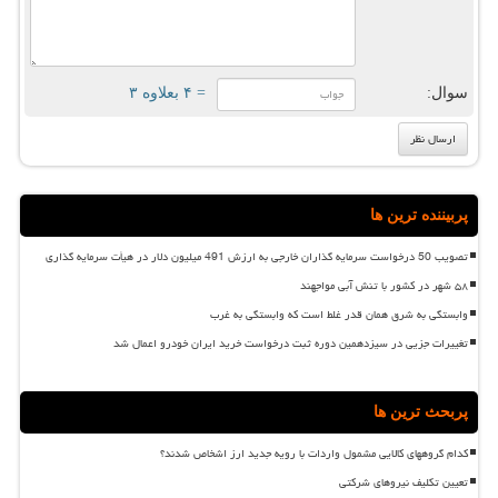
سوال:
= ۴ بعلاوه ۳
پربیننده ترین ها
تصویب 50 درخواست سرمایه گذاران خارجی به ارزش 491 میلیون دلار در هیأت سرمایه گذاری
۵۸ شهر در کشور با تنش آبی مواجهند
وابستگی به شرق همان قدر غلط است که وابستگی به غرب
تغییرات جزیی در سیزدهمین دوره ثبت درخواست خرید ایران خودرو اعمال شد
پربحث ترین ها
کدام گروههای کالایی مشمول واردات با رویه جدید ارز اشخاص شدند؟
تعیین تکلیف نیروهای شرکتی