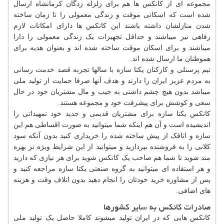
مجموعه ای از کانکس ها هم برای زلزله زدگان کرمانشاه ارسال
شده است که اسکانی موقت و زندگی معمولی را تا زمان ساخته
شدن منازلشان داشته باشند این کانکس ها دارای امکانات لازم
رفاهی نیز میباشند و حداقل تجهیزات یک زندگی معمولی را دارا
میباشند و برای اسکان موقت ساخته شده اند و بعنوان هدیه برای
هموطنان ما ارسال شده اند.
تیم پرسنلی و کارکنان یکتا سازه با سالها تجربه قصد خدمت رسانی
به مردم عزیز ایران را دارند و هدف آنها صرفا حمایت از تولید ملی
میباشد بدون هیچ چشم داشتی به جیب و مال مشتریان خود در حال
سعی و کوشش برای پیشرفت خود و مجموعه هستند.
کانکس یکتا سازه برای مشتریان قدیمی و جدید خود تمهیداتی را
اندیشیده است و آن هم اینکه شما میتوانید به صورت اقساطی هم این
سازه و اتاقک از پیش ساخته شده را خریداری کنید بدون آنکه سود
کلانی را به فروشنده بپردازید و میتوانید از این شرایط ویژه نز بهره
مند شوید تا شما هم صاحب یک کانکس شوید برای هر نیازی که دارید
و هر استفاده ای میتوانید به گروه صنعتی یکتا سازه مراجعه کنید و
پس از مشاوره خرید خودتان را انجام دهید بدون اتلاف وقت و هزینه
های اضافی.
صادرات کانکس به سایر کشورها
کانکس هایی که در ایران تولید میشوند کاملا حاصل یک تولید ملی