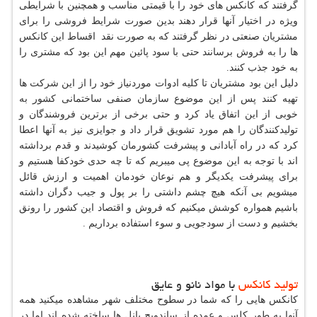
گرفتند که کانکس های خود را با قیمتی مناسب و همچنین با شرایطی
ویژه در اختیار آنها قرار دهند بدین صورت شرایط فروشی را برای
مشتریان صنعتی در نظر گرفتند که به صورت نقد اقساط این کانکس
ها را به فروش برسانند حتی با سود پائین مهم این بود که مشتری را
به خود جذب کنند.
دلیل این بود مشتریان تا کلیه ادوات موردنیاز خود را از این شرکت ها
تهیه کنند پس از این موضوع سازمان صنفی ساختمانی کشور به
خوبی از این اتفاق یاد کرد و حتی برخی از برترین فروشندگان و
تولیدکنندگان را هم مورد تشویق قرار داد و جوایزی نیز به آنها اعطا
کرد که در راه آبادانی و پیشرفت کشورمان کوشیدند و قدم برداشته
اند با توجه به این موضوع پی میبریم که تا چه حدی خودکفا هستیم و
برای پیشرفت یکدیگر و هم نوعان خودمان اهمیت و ارزش قائل
میشویم بی آنکه هیچ چشم داشتی را بر پول و جیب دگران داشته
باشیم همواره کوشش میکنیم که فروش و اقتصاد این کشور را رونق
بخشیم و دست از سودجویی و سوء استفاده برداریم .
تولید کانکس
با مواد نانو و عایق
کانکس هایی را که شما در سطوح مختلف شهر مشاهده میکنید همه
آنها به طور کلس و عمده از ساندویچ پانل ها ساخته شده اند اما در