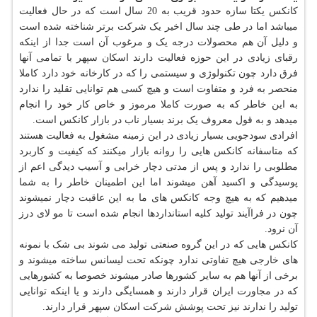
کانکس یکتا سازه حدود قریب به 20 سال است که در حال فعالیت
میباشد اما در طی چند سال اخیر یک شرکت برتر شناخته شده است
و دلیل آن هم محصولات درجه یک و مرغوب آن است جدا از اینکه
رقبای زیادی در این حوزه فعالیت دارند اسکان سپهر با تمامی آنها
فرق دارد چون تکنولوژی و سیستمی را که در کارخانه خود دارد کاملا
منحصر به فرد و متفاوت است و هیچ کسی هم توانایی تقلید را ندارد
به این خاطر که به صورت کاملا مرموز و خاص کار خود را انجام
میدهد و به قول معروف یک برند بسیار ناب در بازار کانکس است.
افرادی سودجویی بسیار زیادی در این زمینه مشغول به فعالیت هستند
که متاسفانه کانکس هایی را روانه بازار میکنند که کیفیت و کاربرد
مطلوبی را ندارد و پس از مدتی دچار خرابی و آسیب دیدگی اعم از
پوسیدگی و اکسید آهن میشوند اما این اطمینان خاطر را به شما
میدهیم که به هیچ وجه کانکس های ما به این عاقبت دچار نمیشوند
چون در فراآیند تولید کلیه استانداردها انجام شده است تا مو لای درز
آن نرود.
کانکس هایی که در این گروه صنعتی تولید می شوند بی شک با نمونه
های خارجی هیچ تفاوتی ندارد چونکه تحت لیسانس ساخته میشوند و
برخی از آنها هم به سایر کشورها صادر میشوند خصوصا به کشورهایی
که در مجاورت ایران قرار دارند و همسایگی دارند و یا اینکه توانایی
تولید را ندارند نیز تحت پوشش شرکت اسکان سپهر قرار دارند.