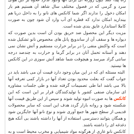
سرد و گرمی که در فصول مختلف سال شاهد آن هستیم هم باز
امکان دخول را ندارند اگر شما کانکس های نانو را به داخل دریا هم
بیندازید امکان ندارد که قطره ای آب وارد آن شود چون به صورت
کاملا استاندارد عایق بندی شده است.
مزیت دیگر این محصول ضد حریق بودن آن است بدین صورت که
دیواره ها و سقف آن از ساندویچ پانل های مخصوص نانو تشکیل شده
است که واکنش منفی را در برابر حرارت مستقیم و آتش نشان نمی
دهند و آستانه تحمل آنان در برابر گرما و حرارت به چندصد درجه
سانتی گراد میرسد و هیچوقت شما شاهد آتش سوزی در این کانکس
ها نیستید.
البته مسئله ای که در این میان وجود دارد قیمت آن می باشد باید در
جواب گفت که بعلت محدود بودن تعداد آنها در بازار کمی تعرفه آنها
بالا می باشد اما طی تصمیمات گرفته شده و طی جلسات مشاوره
ای سازمان صنفی کشور با تولیدکنندگان قرار بر این است که این
کانکس
ها به صورت انبوه تولید شوند و سپس از این طریق قیمت آنها
شکسته شود و روانه بازار گردد هدف این است که سایر محصولات
قدیمی از سطح شهر ها جمع آوری شوند و نوع نانو آنها جایگزین شود
و همگان بتوانند دسترسی استفاده از آنها را داشته باشند بی آنکه هیچ
دغدغه ای را داشته باشند.
کانکس نانو عاری از هرگونه مواد شیمیایی و مخرب محیط است و به