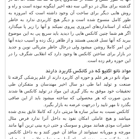
گذشته برای مثال در دو الی سه دهه اخیر اینگونه نبوده است و راه و
روش هایی دیگر برای ساخت آن وجود داشته است که امروزه به
طور کامل منسوخ شده است و دیگر هیچ کاربردی ندارد به خاطر
اینکه از استانداردهای امروزی پیروی نمیکند و آنها را زیر پا میگذارد
اگر هم شما چنین کانکس هایی را دیدید باید سریع پی به این موضوع
ببرید که آنها نسل قدیمی هستند و از ظاهر زنگ زده و آسیب دیده آنها
این امر کاملا روشن میشود.ولی درحال حاظر متریالی نوین و جدید
در بازار برای ساختن کانکس ها وجود دارد که انقلابی شگرف را در
این حوزه رقم زده است.
مواد نانو اکتیو که در کانکس کاربرد دارند
مواد نانو در هر علم و حوزه ای کاربرد دارند از علم پزشکی گرفته تا
صنعت و تولید اما طی دو سال اخیر مهندسان و متفکران طی
تحقیقات خود موفق به بکار گیری این مواد در تولید کانکس ها شدند
بدین صورت که هر محصولی که ساخته میشود باید از این صافی
بگذرد تا مهر تایید را درجهت عرضه به بازار بگیرد.
کانکس نسبت به سایر سازه ها مزیتی دارد که کاملا عایق بندی شده
میباشد و هیچ عاملی امکان نفوذ به داخل آنرا ندارد فرض مثال
حشرات موذی همانند موش و سوسک و حتی ذره بینی ترین آنها مانند
مورچه و موریانه نمیتوانند از منافذ آن عبور کنند و به داخل کانکس
راه پیدا کنند چون روزنه ای برای آنها وجود ندارد علاوه بر این هوای