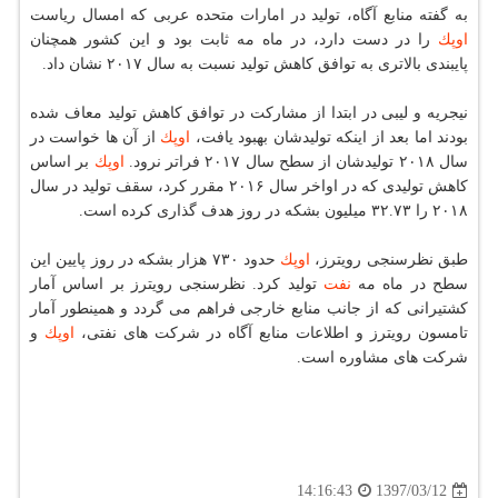
به گفته منابع آگاه، تولید در امارات متحده عربی كه امسال ریاست
اوپك
را در دست دارد، در ماه مه ثابت بود و این كشور همچنان
پایبندی بالاتری به توافق كاهش تولید نسبت به سال ۲۰۱۷ نشان داد.
نیجریه و لیبی در ابتدا از مشاركت در توافق كاهش تولید معاف شده
بودند اما بعد از اینكه تولیدشان بهبود یافت،
اوپك
از آن ها خواست در
سال ۲۰۱۸ تولیدشان از سطح سال ۲۰۱۷ فراتر نرود.
اوپك
بر اساس
كاهش تولیدی كه در اواخر سال ۲۰۱۶ مقرر كرد، سقف تولید در سال
۲۰۱۸ را ۳۲.۷۳ میلیون بشكه در روز هدف گذاری كرده است.
طبق نظرسنجی رویترز،
اوپك
حدود ۷۳۰ هزار بشكه در روز پایین این
سطح در ماه مه
نفت
تولید كرد. نظرسنجی رویترز بر اساس آمار
كشتیرانی كه از جانب منابع خارجی فراهم می گردد و همینطور آمار
تامسون رویترز و اطلاعات منابع آگاه در شركت های نفتی،
اوپك
و
شركت های مشاوره است.
1397/03/12
14:16:43