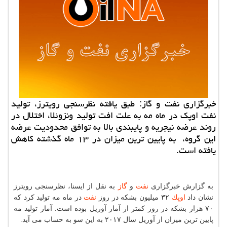
خبرگزاری نفت و گاز: طبق یافته نظرسنجی رویترز، تولید
نفت اوپك در ماه مه به علت افت تولید ونزوئلا، اختلال در
روند عرضه نیجریه و پایبندی بالا به توافق محدودیت عرضه
این گروه، به پایین ترین میزان در ۱۳ ماه گذشته كاهش
یافته است.
به گزارش خبرگزاری
نفت
و
گاز
به نقل از ایسنا، نظرسنجی رویترز
نشان داد
اوپك
۳۲ میلیون بشكه در روز
نفت
در ماه مه تولید كرد كه
۷۰ هزار بشكه در روز كمتر از آمار آوریل بوده است. آمار تولید مه
پایین ترین میزان از آوریل سال ۲۰۱۷ به این سو به حساب می آید.