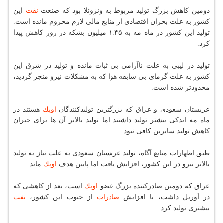
دومین كاهش بزرگ تولید مربوط به ونزوئلا بود كه صنعت
نفت
این
كشور به علت بحران اقتصادی از منابع مالی لازم محروم مانده است.
تولید این كشور در ماه مه به ۱.۴۵ میلیون بشكه در روز كاهش پیدا
كرد.
تولید در لیبی به علت ناآرامی بی ثبات مانده و تولید در شرق این
كشور به علت گرمای بی سابقه هوا كه به مشكلات نیرو منجر گردید،
محدودتر شده است.
عربستان سعودی و عراق كه بزرگترین تولیدكنندگان
اوپك
هستند در
ماه مه اندكی بیشتر تولید داشتند اما تولید بالاتر آن ها برای جبران
كاهش تولید سایرین كافی نبود.
طبق اظهارات منابع آگاه، تولید عربستان سعودی به علت نیاز به تولید
بالاتر نیرو در این كشور، افزایش یافت اما پایین هدف
اوپك
ماند.
عراق كه دومین صادركننده بزرگ عضو
اوپك
است، بعد از كاهشی كه
در آوریل داشت، با افزایش
صادرات
از جنوب این كشور،
نفت
بیشتری تولید كرد.