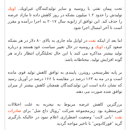
تحت پیمان نفتی با روسیه و سایر تولیدكنندگان غیراوپك،
اوپك
تولیدش را حدود ۱.۲ میلیون بشكه در روز كاهش داده تا مازاد عرضه
را حذف كند. این توافق از ژانویه سال ۲۰۱۷ به اجرا درآمده و مقرر
است تا آخر امسال اجرا شود.
اما بعد از اینكه
نفت
در اوایل ماه جاری به بالای ۸۰ دلار در هر بشكه
صعود كرد،
اوپك
و روسیه در حال تغییر سیاست خود هستند و درباره
تولید بیشتر مذاكره می كنند با این حال تحلیلگران انتظار دارند هر
گونه افزایش تولید، محتاطانه باشد.
بر پایه نظرسنجی رویترز، پایبندی به توافق كاهش تولید قوی مانده
است و در مه به ۱۶۳ درصد در مقایسه با ۱۶۶ درصد در آوریل رسید
كه نشان داده است این تولیدكنندگان همچنان كاهش بیشتر از میزان
توافق شده صورت می دهند.
بزرگترین كاهش عرضه مربوط به نیجریه به علت اختلالات
غیرمنتظره بود. زیرمجموعه شركت "رویال داچ شل" برای
صادرات
نفت
"بانی لایت" وضعیت اضطراری اعلام نمود در حالیكه بارگیری
گرید "فوركادوس" با تاخیر مواجه گردید.