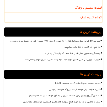
قیمت بیسیم باوفنگ
کوتاه کننده لینک
پربیننده ترین ها
تصویب 50 درخواست سرمایه گذاران خارجی به ارزش 491 میلیون دلار در هیأت سرمایه گذاری
۵۸ شهر در کشور با تنش آبی مواجهند
وابستگی به شرق همان قدر غلط است که وابستگی به غرب
تغییرات جزیی در سیزدهمین دوره ثبت درخواست خرید ایران خودرو اعمال شد
پربحث ترین ها
تمدید مصوبه تسهیلات گمرکی در وضعیت اضطرار
ذخیره سازها نبض تپنده آینده نیروگاه های تجدیدپذیر
دشمنان آرزوی زمین زدن اقتصاد ایران را به گور خواهند برد به علاوه فیلم
پیگیری مجلس از دولت جهت ابلاغ سهمیه های ملی و استانی وام اشتغال مددجویان