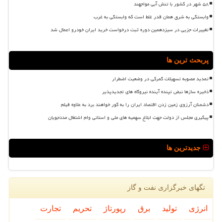
۵۸ شهر در کشور با تنش آبی مواجهند
وابستگی به شرق همان قدر غلط است که وابستگی به غرب
تغییرات جزیی در سیزدهمین دوره ثبت درخواست خرید ایران خودرو اعمال شد
پربحث ترین ها
تمدید مصوبه تسهیلات گمرکی در وضعیت اضطرار
ذخیره سازها نبض تپنده آینده نیروگاه های تجدیدپذیر
دشمنان آرزوی زمین زدن اقتصاد ایران را به گور خواهند برد به علاوه فیلم
پیگیری مجلس از دولت جهت ابلاغ سهمیه های ملی و استانی وام اشتغال مددجویان
جدیدترین ها
تگهای خبرگزاری نفت و گاز
انرژی
تولید
برق
رپورتاژ
تحریم
تجارت