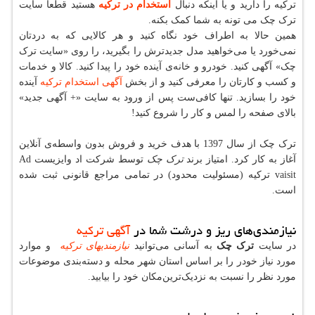
ترکیه را دارید و یا اینکه دنبال
استخدام در ترکیه
هستید قطعا سایت
ترک چک می تونه به شما کمک بکنه.
همین حالا به اطراف خود نگاه کنید و هر کالایی که به دردتان
نمی‌خورد یا می‌خواهید مدل جدیدترش را بگیرید، را روی «سایت ترک
چک» آگهی کنید. خودرو و خانه‌ی آینده خود را پیدا کنید. کالا و خدمات
و کسب و کارتان را معرفی کنید و از بخش
آگهی استخدام ترکیه
آینده
خود را بسازید. تنها کافی‌ست پس از ورود به سایت «+ آگهی جدید»
بالای صفحه را لمس و کار را شروع کنید!
ترک چک از سال 1397 با هدف خرید و فروش بدون واسطه‌ی آنلاین
آغاز به کار کرد. امتیاز برند
ترک چک
توسط شرکت اد وایزیست Ad
vaisit ترکیه (مسئولیت محدود) در تمامی مراجع قانونی ثبت شده
است.
نیازمندی‌های ریز و درشت شما در
آگهی ترکیه
در سایت
ترک چک
به آسانی می‌توانید
نیازمندیهای ترکیه
و موارد
مورد نیاز خودر را بر اساس استان شهر محله و دسته‌بندی موضوعات
مورد نظر را نسبت به نزدیک‌ترین‌مکان خود را بیابید.