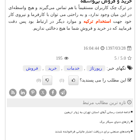
خرید و فروش بی‌واسطه
در ترک چک کاربران مستقیماً با هم تماس می‌گیرند و هیچ واسطه‌ای
در این میان وجود ندارد، و به راحتی می توان با کارفرما و نیروی کار
خود جهت
استخدام ترکیه
و موارد دیگر در ارتباط بود پس دقت
فرمایید که در خرید و فروشِ شما ما هیچ دخالتی نداریم.
1397/03/28
16:04:44
195
5
/
5.0
تگهای خبر:
رپورتاژ
,
خدمات
,
خرید
,
فروش
این مطلب را می پسندید؟
(0)
(1)
X
تازه ترین مطالب مرتبط
ادامه خدمت رسانی آبفای استان تهران به زوار اربعین
رازهای دنیای سیگار برگ
واحدهای صنعتی برای دریافت اعتبار مالیاتی فراخوانده شدند