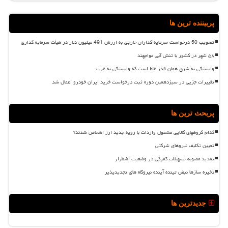
پربیننده ترین ها
تصویب 50 درخواست سرمایه گذاران خارجی به ارزش 491 میلیون دلار در هیأت سرمایه گذاری
۵۸ شهر در کشور با تنش آبی مواجهند
وابستگی به شرق همان قدر غلط است که وابستگی به غرب
تغییرات جزیی در سیزدهمین دوره ثبت درخواست خرید ایران خودرو اعمال شد
پربحث ترین ها
کدام گروههای کالایی مشمول واردات با رویه جدید ارز اشخاص شدند؟
تعیین تکلیف نیروهای شرکتی
تمدید مصوبه تسهیلات گمرکی در وضعیت اضطرار
ذخیره سازها نبض تپنده آینده نیروگاه های تجدیدپذیر
جدیدترین ها