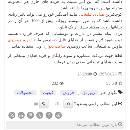
داشته است که این امر نسبت به هزینه های جاری هر مجموعه
میتواند بهترین خروجی را داشته باشد .
کوچکترین
هدایای تبلیغاتی
مانند آفتابگیر خودرو می تواند تاثیر زیادی
داشته باشد که به طور متوسط روزانه بیش از 1000 نفر آن را در
خیابانها روئت میکنند بیشتر از یک تابلو.
برای اینکه بیشتر در ادارات و موسساتی که طرف قرارداد هستید
دیده شوید لازم هست از هدایای قابل دسترس مانند
تقویم رومیزی
ماوس پد تبلیغاتی ساعت رومیزی
ساعت دیواری
و... استفاده نمایید .
لطفا جهت دریافت مشاوره و نمونه رایگان و خرید هدایای تبلیغاتی از
سایت هدایای تبلیغاتی ضحی دیدن فرمائید
1397/04/23
23:28:08
232
5
/
5.0
تگهای خبر:
رپورتاژ
,
فروش
,
كیفیت
,
محصولات
این مطلب را می پسندید؟
(0)
(1)
X
تازه ترین مطالب مرتبط