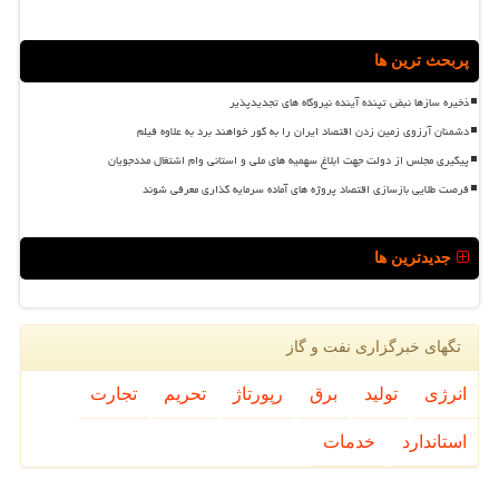
پربحث ترین ها
ذخیره سازها نبض تپنده آینده نیروگاه های تجدیدپذیر
دشمنان آرزوی زمین زدن اقتصاد ایران را به گور خواهند برد به علاوه فیلم
پیگیری مجلس از دولت جهت ابلاغ سهمیه های ملی و استانی وام اشتغال مددجویان
فرصت طلایی بازسازی اقتصاد پروژه های آماده سرمایه گذاری معرفی شوند
جدیدترین ها
تگهای خبرگزاری نفت و گاز
انرژی
تولید
برق
رپورتاژ
تحریم
تجارت
استاندارد
خدمات