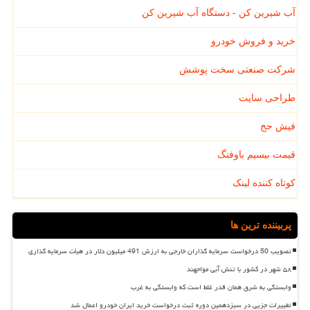
آب شیرین کن - دستگاه آب شیرین کن
خرید و فروش خودرو
شرکت صنعتی سخت پوشش
طراحی سایت
فیش حج
قیمت بیسیم باوفنگ
کوتاه کننده لینک
پربیننده ترین ها
تصویب 50 درخواست سرمایه گذاران خارجی به ارزش 491 میلیون دلار در هیأت سرمایه گذاری
۵۸ شهر در کشور با تنش آبی مواجهند
وابستگی به شرق همان قدر غلط است که وابستگی به غرب
تغییرات جزیی در سیزدهمین دوره ثبت درخواست خرید ایران خودرو اعمال شد