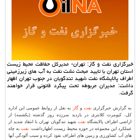
خبرگزاری نفت و گاز: تهران- مدیركل حفاظت محیط زیست
استان تهران با تایید مبحث نشت نفت به آب های زیرزمینی
اطراف پالایشگاه نفت شهید تندگویان در جنوب تهران اظهار
داشت: مدیران مربوطه تحت پیگرد قانونی قرار خواهند
گرفت.
به گزارش خبرگزاری
نفت
و
گاز
به نقل از روابط عمومی این اداره
كل، كیومرث كلانتری در بازدید سرزده روز گذشته (یكشنبه) از
اراضی اطراف پالایشگاه
نفت
شهید تندگویان تهران با انتقاد شدید از
عملكرد این مجموعه در حوزه محیط زیست اظهارداشت:
نفت
به چاه
های آب كشاورزی و زمین های اطراف نفوذ كرده و سبب آلودگی آنها