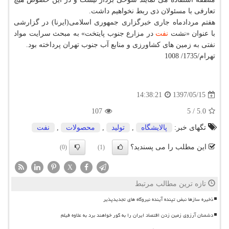
تعارفی با مسئولان ذی ربط نخواهیم داشت.
هفتم مردادماه جاری خبرگزاری جمهوری اسلامی(ایرنا) در گزارشی
با عنوان «نشت
نفت
در مزارع جنوب پایتخت» به مبحث سرایت مواد
نفتی به زمین های كشاورزی و منابع آب جنوب تهران پرداخته بود.
تهرام/1735/ 1008
1397/05/15
14:38:21
107
5
/
5.0
تگهای خبر:
پالایشگاه
,
تولید
,
محصولات
,
نفت
این مطلب را می پسندید؟
(0)
(1)
X
تازه ترین مطالب مرتبط
ذخیره سازها نبض تپنده آینده نیروگاه های تجدیدپذیر
دشمنان آرزوی زمین زدن اقتصاد ایران را به گور خواهند برد به علاوه فیلم