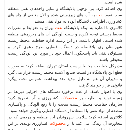
شده است.
وی اضافه كرد: بی توجهی پالایشگاه و سایر واحدهای نفتی منطقه
سبب نفوذ
نفت
به آب های زیرزمینی شده و الان بعضی از چاه های
كشاورزی اطراف پالایشگاه آلوده به مواد نفتی هستند.
كلانتری با اشاره به اینكه پالایشگاه
نفت
تهران به ضوابط و مقررات
محیط زیستی توجه نكرده و سبب آلودگی آب های زیرزمینی منطقه
شده است، اظهار داشت: در این زمینه اداره حفاظت محیط زیست
شهرستان ری بلافاصله در دستگاه قضایی طرح دعوی كرده و
مسئولان نفتی باید پاسخگوی اعمال خود در مورد این آلودگی زیست
محیطی باشند.
مدیركل حفاظت محیط زیست استان تهران اضافه كرد: به صورت
قطع این پالایشگاه در لیست صنایع آلاینده محیط زیست قرار می گیرد
و مدیران آن هم به دلیل تهدید ضد بهداشت عمومی تحت پیگرد
قانونی قرار خواهند گرفت.
وی با اظهار تاسف از عدم برخورد دستگاه های اجرایی ذیربط در
زمینه تولید و نظارت بر
محصولات
كشاورزی و آب تصریح كرد:
سازمان حفاظت محیط زیست مبحث را تا رفع آلودگی و پاكسازی
منطقه از مواد نفتی با استفاده از دستگاه قضایی پیگیری خواهد نمود.
كلانتری اضافه كرد: سلامت شهروندان این منطقه و مردمی كه در
مجاورت آن زندگی می كنند یا از
محصولات
كشاورزی تولیدی در این
منطقه استفاده می نمایند شوخی بردار نیست و در این خصوص هیچ