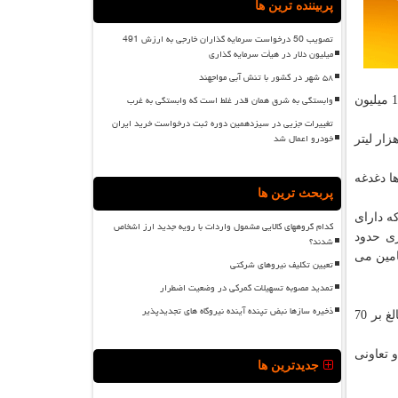
پربیننده ترین ها
تصویب 50 درخواست سرمایه گذاران خارجی به ارزش 491
میلیون دلار در هیأت سرمایه گذاری
۵۸ شهر در کشور با تنش آبی مواجهند
وابستگی به شرق همان قدر غلط است که وابستگی به غرب
با 19 درصد افزایش به 126 میلیون
تغییرات جزیی در سیزدهمین دوره ثبت درخواست خرید ایران
خودرو اعمال شد
 با 3 درصد كاهش به 925 هزار لیتر
ا دغدغه
پربحث ترین ها
ه دارای
کدام گروههای کالایی مشمول واردات با رویه جدید ارز اشخاص
ازی حدود
شدند؟
20 اینچ شاهرود، امام تقی تامین می
تعیین تکلیف نیروهای شرکتی
تمدید مصوبه تسهیلات گمرکی در وضعیت اضطرار
ذخیره سازها نبض تپنده آینده نیروگاه های تجدیدپذیر
سفید و نفتكوره و بالغ بر 70
9 فروشندگی داخل اتاقك، 200 فروشندگی و تعاونی
جدیدترین ها