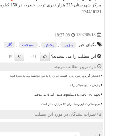
مركز شهرستان 225 هزار نفری تربت حیدریه در 150 كیلومتری جنوب مشهد واقع است.
6121 /1744
1397/05/18
18:27:08
تگهای خبر:
بنزین
,
پخش
,
سوخت
,
گاز
این مطلب را می پسندید؟
(0)
(1)
تازه ترین مطالب مرتبط
دشمنان آرزوی زمین زدن اقتصاد ایران را به گور خواهند برد به علاوه فیلم
رازهای دنیای سیگار برگ
تجهیز ۱۳۰ ناحیه به دستگاههای صدور آنی کارت سوخت
حجم صادرات ایران به عراق 12 میلیارد دلار است
نظرات بینندگان در مورد این مطلب
ن
نام: