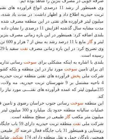
صرفه جویی در مصرف بنزین را شاهد بوده ایم.
وی همینطور از رشد 11 درصدی انواع فراورده ها
میلیون لیتر فراورده های نفتی در این منطقه مصرف شده 
مدت مشابه سال گذشته افزایش 11 درصدی را نشان داده است.
بلندی اضافه كرد: همینطور در این بازه زمانی مصرف بنزین با چهار در
لیتر و
گاز
مایع با 11 درصد رشد به بیش از 7 هزار و 600 تن رسید.
وی تصریح كرد: در این بازه زمانی مصرف
نفت
سفید با 29 درصد كاهش به چهار میلیون و 400 هزار و
رسیده است.
بلندی با اشاره به اینكه مشكلی برای
سوخت
رسانی نداریم
ای برای تامین
سوخت
مورد نیاز در این منطقه و بلكه كشور
شركت ملی
پخش
فرآورده های نفتی منطقه تربت حیدریه یكی از مناط
4 ناحیه مشتمل بر 9 شهرستان تربت حیدری
كند.
این منطقه
سوخت
رسانی جنوب خراسان رضوی و تامین ق
عملیات سالیانه منطقه حدود یك میلیارد و 300 میلیون لیتر انواع
میلیون متر مكعب
گاز
طبیعی در سطح منطقه است.
شركت ملی
نفت
روستایی و همینطور 31 باب جایگاه فعال عرضه
گاز
طبیعی یا CNG می 
همچنین ناوگان حمل و نقل منطقه دارای 174
نفتكش
شامل 110 دستگاه تریلر، 54 دستگاه 10چرخ و 10دستگ