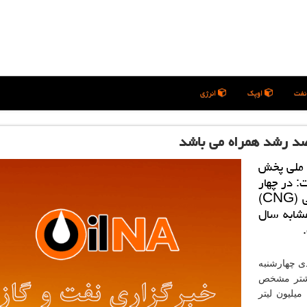
فت
اوپک
انرژی
 ملی پخش
: در چهار
ماه نخست امسال 32 میلیون مترمكعب گاز طبیعی (CNG)
شابه سال
دی چهارشنبه
یشتر مشخص
ی گردد كه بدانیم معادل این میزان مصرف، حدود 36 میلیون لیتر