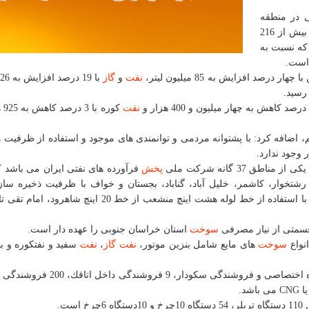
ی نفتی در منطقه
تربت حیدریه اطلاع داد و اظهار داشت: در مدت یاد شده، بیش از 216
كه نسبت به
صد افزایش به 85 میلیون لیتر،
نفت
و
گاز
نفت
كوره
، اضافه كرد: با پشتوانه مردمی و توانمندی های موجود و استفاده از ظرفیت ه
 وجود ندارد.
ق 37 گانه شركت ملی
پخش
فرآورده های نفتی ایران می باشد ك
ه، مه ولات، رشتخوار، كاشمر، خلیل آباد، گناباد، بجستان و خواف با ظرفیت ذخیره س
235میلیون لیتر كه عمده فرآورده های نفتــــی مورد نیاز را با استفاده از خط لوله هشت اینچ منشعب از خط 
سمتی از نیاز مصرفی
سوخت
استان خراسان جنوبی را عهده دار است.
سوخت
های مایع شامل بنزین موتور،
نفت
گاز
،
نفت
منطقه تربت حیدریه دارای 59 باب جایگاه اختصاصی و فروشندگی سكودار، 
باشد.
اه 6چرخ است.