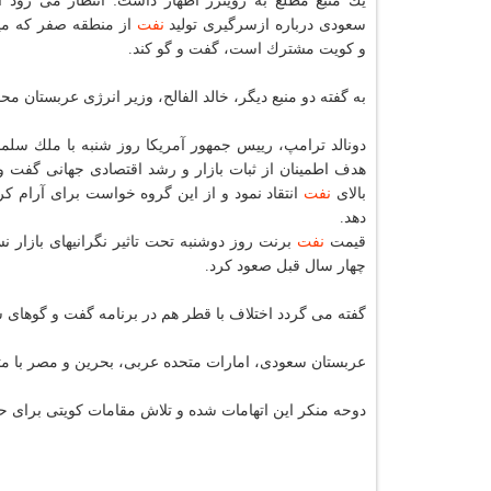
یك منبع مطلع به رویترز اظهار داشت: انتظار می رود ا
سعودی درباره ازسرگیری تولید
نفت
از منطقه صفر كه می
و كویت مشترك است، گفت و گو كند.
به گفته دو منبع دیگر، خالد الفالح، وزیر انرژی عربستان 
دونالد ترامپ، رییس جمهور آمریكا روز شنبه با ملك س
هدف اطمینان از ثبات بازار و رشد اقتصادی جهانی گفت و
بالای
نفت
انتقاد نمود و از این گروه خواست برای آرام كرد
دهد.
قیمت
نفت
برنت روز دوشنبه تحت تاثیر نگرانیهای بازار ن
چهار سال قبل صعود كرد.
گفته می گردد اختلاف با قطر هم در برنامه گفت و گوهای س
عربستان سعودی، امارات متحده عربی، بحرین و مصر با متهم
دوحه منكر این اتهامات شده و تلاش مقامات كویتی برای ح