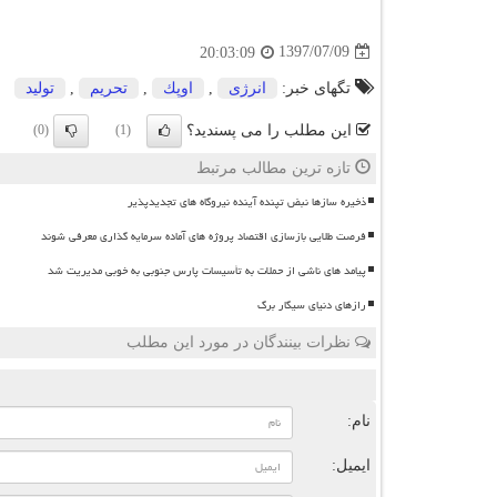
1397/07/09
20:03:09
تگهای خبر:
انرژی
,
اوپك
,
تحریم
,
تولید
این مطلب را می پسندید؟
(0)
(1)
تازه ترین مطالب مرتبط
ذخیره سازها نبض تپنده آینده نیروگاه های تجدیدپذیر
فرصت طلایی بازسازی اقتصاد پروژه های آماده سرمایه گذاری معرفی شوند
پیامد های ناشی از حملات به تأسیسات پارس جنوبی به خوبی مدیریت شد
رازهای دنیای سیگار برگ
نظرات بینندگان در مورد این مطلب
ن
نام:
ایمیل: