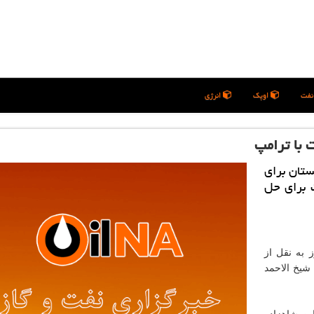
فت
اوپک
انرژی
 با ترامپ
ستان برای
 برای حل
ز به نقل از
با شیخ الاحمد