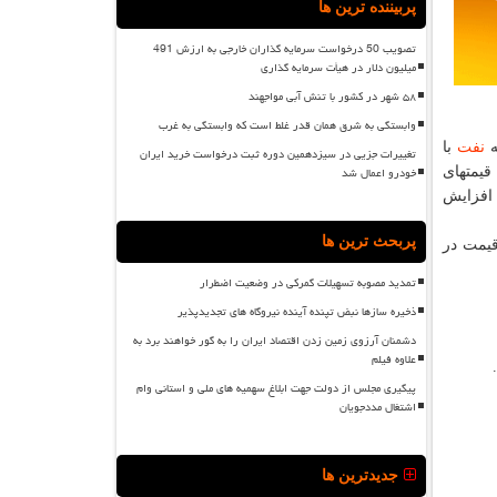
پربیننده ترین ها
تصویب 50 درخواست سرمایه گذاران خارجی به ارزش 491
میلیون دلار در هیأت سرمایه گذاری
۵۸ شهر در کشور با تنش آبی مواجهند
وابستگی به شرق همان قدر غلط است که وابستگی به غرب
ه
نفت
با
تغییرات جزیی در سیزدهمین دوره ثبت درخواست خرید ایران
خودرو اعمال شد
قیمتهای
 افزایش
پربحث ترین ها
قیمت در
تمدید مصوبه تسهیلات گمرکی در وضعیت اضطرار
ذخیره سازها نبض تپنده آینده نیروگاه های تجدیدپذیر
دشمنان آرزوی زمین زدن اقتصاد ایران را به گور خواهند برد به
علاوه فیلم
پیگیری مجلس از دولت جهت ابلاغ سهمیه های ملی و استانی وام
اشتغال مددجویان
جدیدترین ها