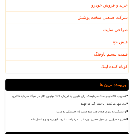
خرید و فروش خودرو
شرکت صنعتی سخت پوشش
طراحی سایت
فیش حج
قیمت بیسیم باوفنگ
کوتاه کننده لینک
پربیننده ترین ها
تصویب 50 درخواست سرمایه گذاران خارجی به ارزش 491 میلیون دلار در هیأت سرمایه گذاری
۵۸ شهر در کشور با تنش آبی مواجهند
وابستگی به شرق همان قدر غلط است که وابستگی به غرب
تغییرات جزیی در سیزدهمین دوره ثبت درخواست خرید ایران خودرو اعمال شد