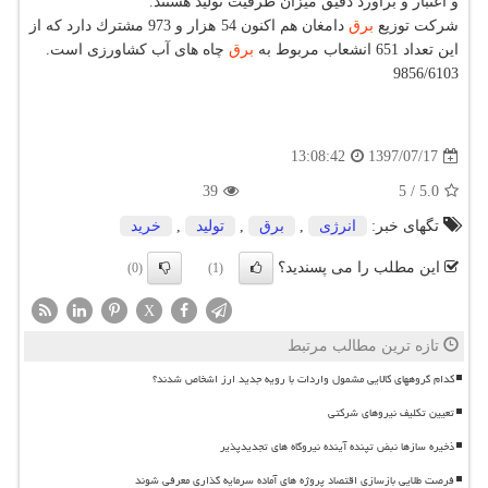
و اعتبار و برآورد دقیق میزان ظرفیت تولید هستند.
شركت توزیع
برق
دامغان هم اكنون 54 هزار و 973 مشترك دارد كه از
این تعداد 651 انشعاب مربوط به
برق
چاه های آب كشاورزی است.
9856/6103
1397/07/17
13:08:42
39
5
/
5.0
تگهای خبر:
انرژی
,
برق
,
تولید
,
خرید
این مطلب را می پسندید؟
(0)
(1)
X
تازه ترین مطالب مرتبط
کدام گروههای کالایی مشمول واردات با رویه جدید ارز اشخاص شدند؟
تعیین تکلیف نیروهای شرکتی
ذخیره سازها نبض تپنده آینده نیروگاه های تجدیدپذیر
فرصت طلایی بازسازی اقتصاد پروژه های آماده سرمایه گذاری معرفی شوند