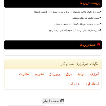
پربحث ترین ها
کدام گروههای کالایی مشمول واردات با رویه جدید ارز اشخاص شدند؟
تعیین تکلیف نیروهای شرکتی
تمدید مصوبه تسهیلات گمرکی در وضعیت اضطرار
ذخیره سازها نبض تپنده آینده نیروگاه های تجدیدپذیر
جدیدترین ها
تگهای خبرگزاری نفت و گاز
انرژی
تولید
برق
رپورتاژ
تحریم
تجارت
استاندارد
خدمات
صفحه اخبار