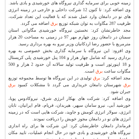
زمینه خوبی برای سرمایه گذاری نیروگاه های خورشیدی و بادی باشد.
وی اضافه كرد: تا كنون 12 شركت داخلی و خارجی در زمینه انرژی
های نو در دامغان وارد عمل شدند كه با فعالیت این تعداد شركت،
ظرفیت 287 مگاوات به توان شبكه توزیع
برق
اضافه می گردد.
مجد خاطرنشان كرد: نخستین نیروگاه خورشیدی مگاواتی استان
سمنان در دامغان روز چهارم مهر 97 در زمینی به مساحت 20 هزار
مترمربع با حضور رضا اردكانیان وزیر نیرو به بهره برداری رسید.
وی افزود: این نیروگاه با سرمایه گذاری بخش خصوصی به بهره
برداری رسید كه شامل چهار هزار و 104 پنل خورشیدی پلی كریستال
و 18 اینورتور است و ظرفیت تولید سالانه آن حدود 2 هزار و 500
مگاوات ساعت
برق
است.
مجد اضافه كرد:
برق
تولیدی در این نیروگاه ها توسط مجموعه توزیع
برق
شهرستان دامغان خریداری می گردد تا مشكلات كمبود
برق
جبران شود.
وی اضافه كرد: شركت های بهكار انرژی شرق، نیروكادوس پویا،
خورشید آبی، نیرو سامان سپهر، هیربدان، فرپام، فام ایرانیان، تابان
انرژی، سولار انرژی كومش و جاوید، شركت هایی است كه در زمینه
انرژی های نو در دامغان مجوز خویش را دریافت نمودند.
فرماندار دامغان خاطرنشان كرد: این شركت ها برای راه اندازی
نیروگاه های خورشیدی و بادی خود در حال انجام عملیات، تایید مكان