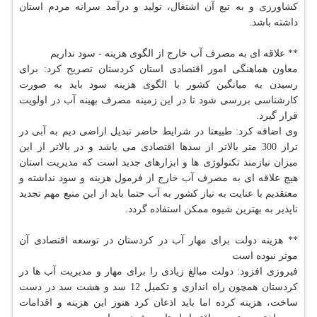
كشاورزی و به تبع آن اشتغال، تولید و درآمد سرانه مردم استان
داشته باشد.
** علاقه ای به مصرف آب خارج از الگوی هزینه - سود نداریم
معاون هماهنگی امور اقتصادی استان كردستان تصریح كرد: برای
رسیدن به میانگین كشور با الگوی هزینه سود باید به صورت
كارشناسی بررسی شود تا در این زمینه مصرف بهینه آب در اولویت
قرار گیرد.
وی اضافه كرد: طبیعتا در شرایط حاضر تبدیل اراضی دیم به آبی در
تراز 300 متر بالاتر از سدها اقتصادی می باشد و در بالاتر از این
میزان نیازمند تكنولوژی ها و ابزارهای جدید است كه مدیریت استان
هیچ علاقه ای به مصرف آب خارج از فرمول هزینه و سود نداشته و
معتقدیم با عنایت به نیاز كشور به آب حتما باید از این منبع مهم تجدید
ناپذیر به بهترین شیوه ممكن استفاده گردد.
** هزینه دولت برای مهار آب در كردستان در توسعه اقتصادی آن
موثر نبوده است
فیروزی افزود: دولت مبالغ زیادی را برای مهار و مدیریت آب ها در
كردستان همچون راه اندازی و تكمیل 12 سد و هشت سد در دست
ساخت، هزینه كرده اما باید اذعان كرد هنوز این هزینه و اقدامات