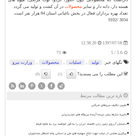
هسته دار، دانه دار و سایر
محصولات
در آن كشت و تولید می گردد.
تعداد بهره برداران فعال در بخش باغبانی استان 84 هزار نفر است.
3034 /9102
1397/07/18
12:38:20
73
5
/
5.0
تگهای خبر:
تولید
,
عملیات
,
محصولات
,
وزارت نیرو
این مطلب را می پسندید؟
(0)
(1)
X
تازه ترین مطالب مرتبط
تعیین تکلیف نیروهای شرکتی
ذخیره سازها نبض تپنده آینده نیروگاه های تجدیدپذیر
دشمنان آرزوی زمین زدن اقتصاد ایران را به گور خواهند برد به علاوه فیلم
پیگیری مجلس از دولت جهت ابلاغ سهمیه های ملی و استانی وام اشتغال مددجویان