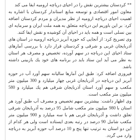
** كردستان بیشترین نقش را در احیای دریاچه ارومیه ایفا می كند
معاون امور اقتصادی و توسعه منابع استاندار كردستان با اشاره به
اهمیت احیای دریاچه ارومیه از نظر مدیران و مردم كردستان اضافه
كرد: بر این باوریم این دریاچه متعلق به همه ملت ایران و سرمایه ای
بین نسلی است و همه باید در احیای آن كوشیده و نقش ایفا كنند.
وی تصریح كرد: از آنجایی كه حوزه آبریز دریاچه ارومیه در استان های
آذربایجان غربی و شرقی و كردستان قرار دارد با بررسی آمارهای
ستاد احیای این دریاچه در سهم آورده، تخصیص و مصرف هر استان
به نظر می آید این ستاد باید در برنامه های خود یك بازبینی داشته
باشد.
فیروزی اضافه كرد: طبق این آمارها سالیانه سهم آورد آب در حوزه
آبریز این دریاچه در آذربایجان غربی چهار میلیارد و 300 میلیون متر
مكعب و سهم آورد استان آذربایجان شرقی هم یك میلیارد و 580
میلیون متر مكعب است.
وی اظهار داشت: بیشترین سهم تخصیص و مصرف آب طبق آورد هر
استان با 980 میلیون متر مكعب شامل 95 درصد به آذربایجان شرقی
تعلق داشت و آذربایجان غربی هم با سه میلیارد و 900 میلیون متر
مكعب شامل 90 درصد در رتبه بعدی ایستاده است ولی هر كدام از
این دو استان به ترتیب تنها پنج و 10 درصد آب حوزه آبریز به دریاچه
وارد می گردد.