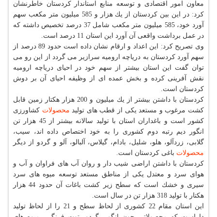
معاون امور اقتصادی و توسعه منابع استاندار كردستان خاطرنشان
كرد: در این بین كردستان از یك هزار و 585 میلیون متر مكعب سهم
آورد خود، 585 میلیون متر مكعب شامل 37 درصد تخصیص داشته كه
در عمل برداشت واقعی آن آورد این استان 11 درصد است.
وی تصریح كرد: این اعداد و ارقام نشان داده است حدود 89 درصد از
سهم آورد كردستان به دریاچه ارومیه سرازیر می گردد از این رو می
توان گفت این استان بیشتر از سهم خود در احیای دریاچه ارومیه
نقش آفرینی كرده و بخش عمده ای از وظیفه احیای آن بر دوش
كردستان است.
كردستان با داشتن بیشتر از یك میلیون و 200 هزار هكتار زمین قابل
كشت مرغوب و مستعد یكی از قطب های تولید
محصولات
كشاورزی
كشور است و باغداران استان با تولید سالانه بیشتر از 45 هزار تن
انگور دیم رتبه دوم كشوری را به خود اختصاص داده اند، سیب،
گلابی، زردآلو، هلو، شلیل، بادام، گیلاس، آلبالو، آلو و گردو از دیگر
محصولات
باغی كردستان است.
كردستان با داشتن اراضی شیب دار و روان آب های فراوان و آب و
هوای سرد و معتدل یكی از مناطق مستعد توسعه میوه های سرد
سیری و خشك است كه سطح زیر كشت باغات آن حدود 44 هزار
هكتار با تولید 318 هزار تن در سال است.
این استان مقام 22 كشوری از لحاظ سطح و 21 را از لحاظ تولید
داراست كه محصولاتی چون انگور، گردو، توت فرنگی، میوه های