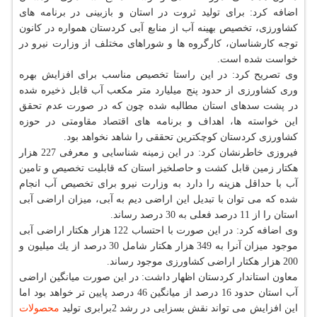
اضافه كرد: برای تولید ثروت در استان و بازبینی در برنامه های
كشاورزی، تخصیص بهینه آب از منابع آبی كردستان همواره در كانون
توجه كارشناسان، كارگروه ها و شوراهای مختلف از وزارت نیرو در
خواست شده است.
وی تصریح كرد: در این راستا تخصیص مناسب برای افزایش بهره
وری كشاورزی از حدود پنج میلیارد متر مكعب آب قابل ذخیره شده
در پشت سدهای استان مطالبه شده چون كه در صورت عدم تحقق
این خواسته ها، اهداف و برنامه های اقتصاد مقاومتی در حوزه
كشاورزی كردستان كوچكترین تحققی را شاهد نخواهد بود.
فیروزی خاطرنشان كرد: در این زمینه شناسایی و معرفی 227 هزار
هكتار زمین قابل كشت و حاصلخیز استان كه قابلیت تخصیص و تامین
آب با حداقل هزینه را دارد به وزارت نیرو برای تخصیص آب انجام
شده كه می توان با تبدیل این اراضی دیم به آبی، میزان اراضی آبی
استان را از 11 درصد فعلی به 30 درصد رساند.
وی اضافه كرد: در این صورت با احتساب 122 هزار هكتار اراضی آبی
موجود میزان آنرا به 349 هزار هكتار شامل 30 درصد از یك میلیون و
200 هزار هكتار اراضی كشاورزی موجود رساند.
معاون استاندار كردستان اظهار داشت: در این صورت میانگین اراضی
آب استان حدود 16 درصد از میانگین 46 درصد پایین تر خواهد بود اما
این افزایش می تواند نقش بسزایی در رشد 2برابری تولید
محصولات