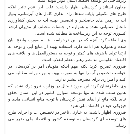
زیرساختی در توسعه اقتصاد استان موثر نبوده است.
معاون استاندار كردستان اظهار داشت: علت این عدم تاثیر اینكه
طرح های تكمیلی پایاب سدها، راه اندازی كانال های آبرسانی، پمپاژ
آب به زمین های حاصلخیز و تخصیص بهینه آب به بخش كشاورزی
تابحال عملیاتی نشده و همواره در جلسات مختلف از مدیران ارشد
كشوری توجه به این زیرساخت ها مطالبه شده است.
وی اضافه كرد: آنچه كه در این درخواست ها به صورت واضح بیان
شده و همواره هم ادامه دارد، استفاده بهینه از منابع آبی و توجه به
ارتقا تولید با هزینه های كمتر و توجه به دستورالعمل ها و ابلاغیه های
اقتصاد مقاومتی مد نظر رهبر معظم انقلاب است.
فیروزی تصریح كرد: نكته مهم اینكه متولیان امر در كردستان در
خواست تخصیص آب را تنها به صورت بهینه و بهره ورانه مطالبه می
كنند و اصراری برای مصرف بیشتر ندارند.
وی خاطرنشان كرد: این مورد تابحال در وزارت نیرو درك نشده كه
همین سبب شده نه تنها توسعه متوازن كشور در این استان تحقق
نیابد بلكه مانع از ایفای نقش كردستان با توجه منابع انسانی، مادی و
فیزیكی خود در اقتصاد ملی شود.
فیروزی اظهار داشت: به عبارتی تاخیر در تخصیص آب و اجرای طرح
های توسعه ای كردستان به توسعه كشور و اقتصاد ملی ضرر می
رساند.