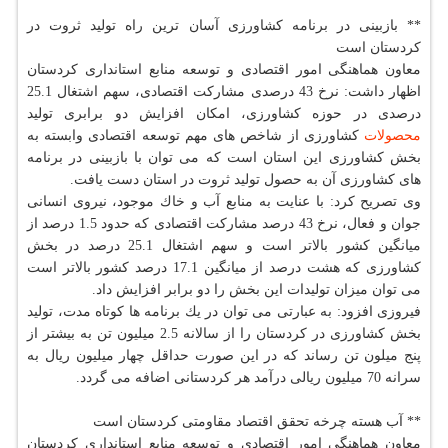
** بازبینی در برنامه كشاورزی آسان ترین راه تولید ثروت در
كردستان است
معاون هماهنگی امور اقتصادی و توسعه منابع استانداری كردستان
اظهار داشت: نرخ 43 درصدی مشاركت اقتصادی، سهم اشتغال 25.1
درصدی در حوزه كشاورزی، امكان افزایش دو برابری تولید
محصولات
كشاورزی از شاخص های مهم توسعه اقتصادی وابسته به
بخش كشاورزی این استان است كه می توان با بازبینی در برنامه
های كشاورزی آن به حصول تولید ثروت در استان دست یافت.
وی تصریح كرد: با عنایت به منابع آب و خاك موجود، نیروی انسانی
جوان و فعال، نرخ 43 درصد مشاركت اقتصادی كه حدود 1.5 درصد از
میانگین كشور بالاتر است و سهم اشتغال 25.1 درصد در بخش
كشاورزی كه هشت درصد از میانگین 17.1 درصد كشور بالاتر است
می توان میزان تولیدات این بخش را دو برابر افزایش داد.
فیروزی افزود: به عبارتی می توان در یك برنامه ها كوتاه مدت، تولید
بخش كشاورزی در كردستان را از سالانه 2.5 میلیون تن به بیشتر از
پنج میلون تن رساند كه در این صورت حداقل چهار میلیون ریال به
سرانه 70 میلیون ریالی درآمد هر كردستانی اضافه می گردد.
** آب هسته چرخه تحقق اقتصاد مقاومتی كردستان است
معاون هماهنگی امور اقتصادی و توسعه منابع استانداری كردستان