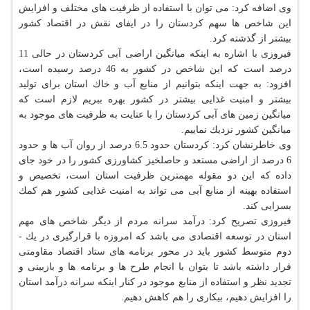
وی اضافه كرد: می توان با استفاده از ظرفیت های مختلف و افزایش
این شاخص ها سهم كردستان را در ایفای نقش در اقتصاد كشور
بیشتر از گذشته كرد.
فیروزی با اشاره به اینكه میانگین اراضی آبی كردستان در حالی 11
درصد است كه این شاخص در كشور به 46 درصد رسیده است،
افزود: به جهت اینكه بتوانیم از منابع آب و خاك استان برای تولید
بیشتر و امنیت غذایی بیشتر در كشور بهره ببریم لازم است كه
میانگین زمین های آبی كردستان را با عنایت به ظرفیت های موجود به
میانگین كشور نزدیك نماییم.
وی خاطرنشان كرد: كردستان حدود 6.5 درصد از روان آب ها و حدود
6 درصد از اراضی مستعد و حاصلخیز كشاورزی كشور را در خود جای
داده كه این دو مقوله مهمترین ظرفیت استان است، تخصیص و
استفاده بهینه از منابع آبی می تواند به امنیت غذایی كشور هم كمك
بسزایی كند.
فیروزی تصریح كرد: درآمد سرانه مردم از دیگر شاخص های مهم
استان در توسعه اقتصادی می باشد كه امروزه با قرارگیری در یك -
دوم متوسط كشور باید در محور برنامه های ستاد اقتصاد مقاومتی
قرار داشته باشد تا بتوان با انجام طرح ها و برنامه ها و بازبینی و
تجدید نظر و استفاده از منابع موجود در كنار اینكه سرانه درآمد استان
را افزایش دهیم، بیكاری را هم كاهش دهیم.