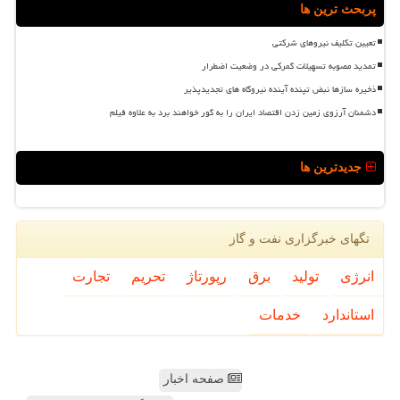
پربحث ترین ها
تعیین تکلیف نیروهای شرکتی
تمدید مصوبه تسهیلات گمرکی در وضعیت اضطرار
ذخیره سازها نبض تپنده آینده نیروگاه های تجدیدپذیر
دشمنان آرزوی زمین زدن اقتصاد ایران را به گور خواهند برد به علاوه فیلم
جدیدترین ها
تگهای خبرگزاری نفت و گاز
انرژی
تولید
برق
رپورتاژ
تحریم
تجارت
استاندارد
خدمات
صفحه اخبار