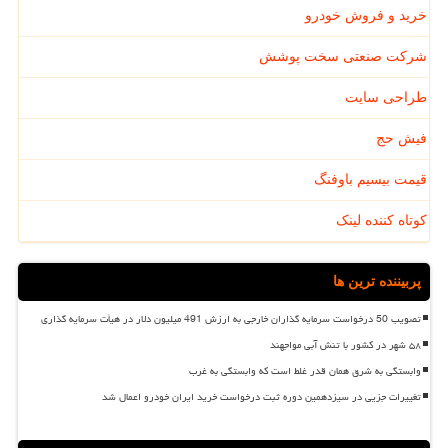
خرید و فروش خودرو
شرکت صنعتی سخت پوشش
طراحی سایت
فیش حج
قیمت بیسیم باوفنگ
کوتاه کننده لینک
پربیننده ترین ها
تصویب 50 درخواست سرمایه گذاران خارجی به ارزش 491 میلیون دلار در هیأت سرمایه گذاری
۵۸ شهر در کشور با تنش آبی مواجهند
وابستگی به شرق همان قدر غلط است که وابستگی به غرب
تغییرات جزیی در سیزدهمین دوره ثبت درخواست خرید ایران خودرو اعمال شد