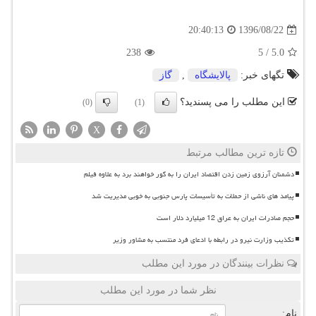
1396/08/22
20:40:13
238
5
/
5.0
تگهای خبر:
پالایشگاه
,
گاز
این مطلب را می پسندید؟
(0)
(1)
X
تازه ترین مطالب مرتبط
دشمنان آرزوی زمین زدن اقتصاد ایران را به گور خواهند برد به علاوه فیلم
پیامد های ناشی از حملات به تأسیسات پارس جنوبی به خوبی مدیریت شد
حجم صادرات ایران به عراق 12 میلیارد دلار است
تکذیب وزارت نیرو در رابطه با ادعای فرد منتسب به مشاور وزیر
نظرات بینندگان در مورد این مطلب
نظر شما در مورد این مطلب
نام: