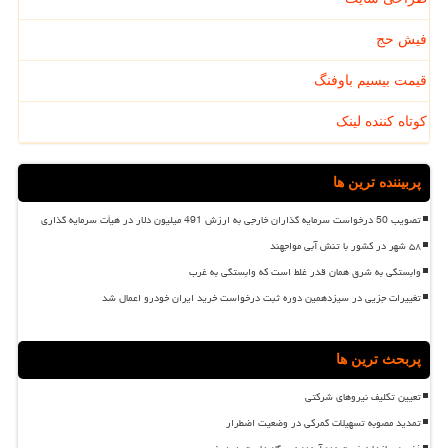
فیش حج
قیمت بیسیم باوفنگ
کوتاه کننده لینک
پربیننده ترین ها
تصویب 50 درخواست سرمایه گذاران خارجی به ارزش 491 میلیون دلار در هیأت سرمایه گذاری
۵۸ شهر در کشور با تنش آبی مواجهند
وابستگی به شرق همان قدر غلط است که وابستگی به غرب
تغییرات جزیی در سیزدهمین دوره ثبت درخواست خرید ایران خودرو اعمال شد
پربحث ترین ها
تعیین تکلیف نیروهای شرکتی
تمدید مصوبه تسهیلات گمرکی در وضعیت اضطرار